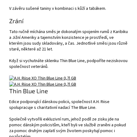
V závěru sušené taniny v kombinaci s kůží a tabákem.
Zrání
Tato ručně míchána směs je dokonalým spojením rumů z Karibiku
a Jižní Ameriky a tajemstvím konzistence je prostředí, ve
kterém jsou sudy skladovány, a čas. Jednotlivé směsi jsou různě
staré, některé až 21 let.
Když si vychutnáte sklenku Thin Blue Line, podpoříte neziskovou
společnost veteránů.
Thin Blue Line
Edice podporující dánskou policii, společnost A.H. Riise
spolupracuje s charitativní nadací The Blue Line.
Společně vytvořili exkluzivní rum, jehož podíl ze zisku jde na
pomoc dánským policistům, kteří byli ve službě zraněni a pokud
za pomoc druhým zaplatí svým životem poskytují pomoc i
pozůstalým.