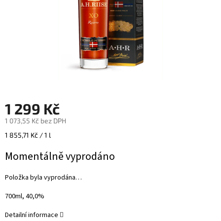
1 299 Kč
1 073,55 Kč bez DPH
Měrná
1 855,71 Kč / 1 l
cena:
Momentálně vyprodáno
Položka byla vyprodána…
700ml, 40,0%
Detailní informace