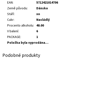
EAN
:
5712421014706
Země původu
:
Dánsko
Stáří
:
xo
Cukr
:
Nasládlý
Procento alkoholu
:
40.00
V balení
:
6
PACKAGE
:
1
Položka byla vyprodána…