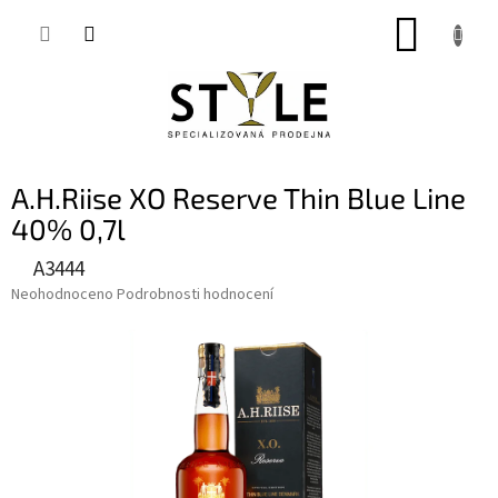
Přejít
NÁKUP
na
obsah
KOŠÍK
A.H.Riise XO Reserve Thin Blue Line
40% 0,7l
A3444
Průměrné
Neohodnoceno
Podrobnosti hodnocení
hodnocení
produktu
je
0,0
z
5
hvězdiček.