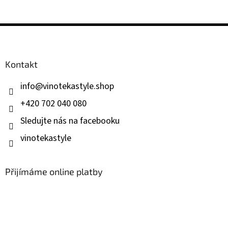
Z
á
p
a
Kontakt
t
í
info
@
vinotekastyle.shop
+420 702 040 080
Sledujte nás na facebooku
vinotekastyle
Přijímáme online platby