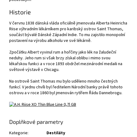
Historie
V červnu 1838 dánská vláda oficiálně jmenovala Alberta Heinricha
Riise výhradním lékárníkem pro karibský ostrov Saint Thomas,
součást bývalé Dánské Západní Indie. To mu zajistilo monopolní
postavení na výrobu alkoholu ve své lékárně.
Zpočátku Albert vyvinul rum a hořčiny jako lék na žaludeční
neduhy. Jeho rum si však brzy získal oblibu i mimo svou
lékařskou funkci a v roce 1893 obdržel mezinárodní medaili na
světové výstavě v Chicagu.
Na ostrově Saint Thomas mu bylo uděleno mnoho čestných
funkcí. V jednu chvíli byl ředitelem Národní banky právě tohoto
ostrovu a v roce 1860 byl jmenován rytířem Řádu Dannebrogu.
Doplňkové parametry
Kategorie
:
Destiláty