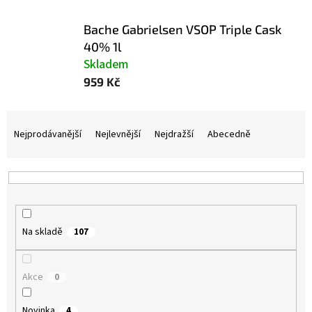
Bache Gabrielsen VSOP Triple Cask
40% 1l
Skladem
959 Kč
Ř
a
Nejprodávanější
Nejlevnější
Nejdražší
Abecedně
z
e
n
í
p
r
Na skladě
107
o
d
u
Akce
0
k
t
Novinka
4