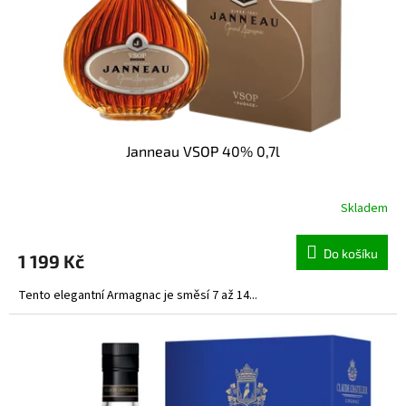
d
u
k
t
ů
Janneau VSOP 40% 0,7l
Skladem
Do košíku
1 199 Kč
Tento elegantní Armagnac je směsí 7 až 14...