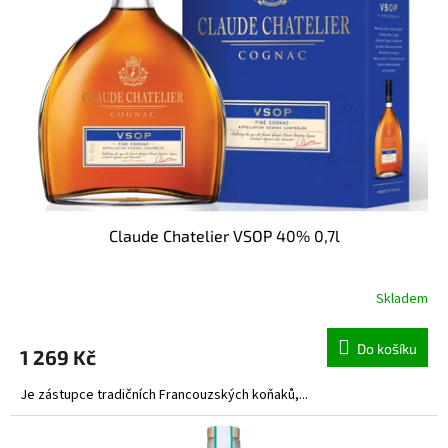
Claude Chatelier VSOP 40% 0,7l
Skladem
Do košíku
1 269 Kč
Je zástupce tradičních Francouzských koňaků,...