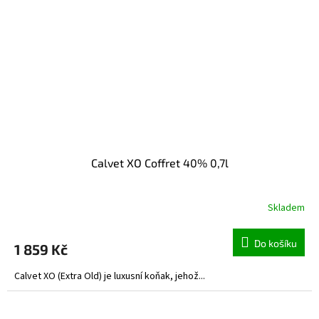
Calvet XO Coffret 40% 0,7l
Skladem
Do košíku
1 859 Kč
Calvet XO (Extra Old) je luxusní koňak, jehož...