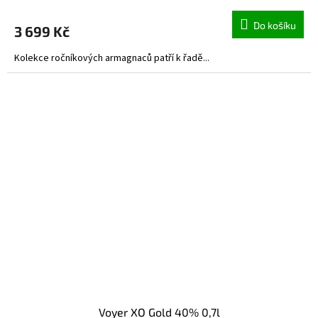
Do košíku
3 699 Kč
Kolekce ročníkových armagnaců patří k řadě...
Voyer XO Gold 40% 0,7l