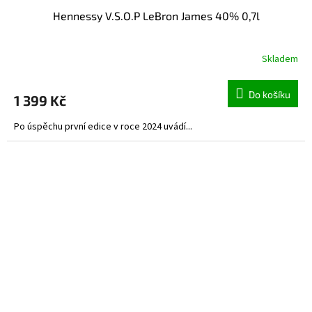
Hennessy V.S.O.P LeBron James 40% 0,7l
Skladem
Do košíku
1 399 Kč
Po úspěchu první edice v roce 2024 uvádí...