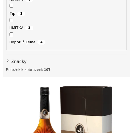
ů
Tip
1
LIMITKA
3
Doporučujeme
4
Značky
Položek k zobrazení:
107
V
ý
p
i
s
p
r
o