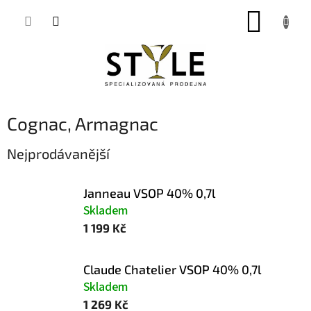
Přejít
NÁKUP
na
obsah
KOŠÍK
Cognac, Armagnac
Nejprodávanější
Janneau VSOP 40% 0,7l
Skladem
1 199 Kč
Claude Chatelier VSOP 40% 0,7l
Skladem
1 269 Kč