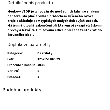
Detailní popis produktu
Meukow VSOP je lahvován do nevšedních láhví se znakem
pantera. Má plné aroma s přídechem sušeného ovoce.
Zraje a skladuje se v typických malých dubových sudech.
Má jemné dlouhé zakončení při kterém překvapí vlašskými
ořechy a lékořicí. Limitovaná edice oblečená tentokrát do
červeného obalu.
Doplňkové parametry
Kategorie
:
Destiláty
EAN
:
3257150102529
Procento alkoholu
:
40.00
V balení
:
6
PACKAGE
:
1