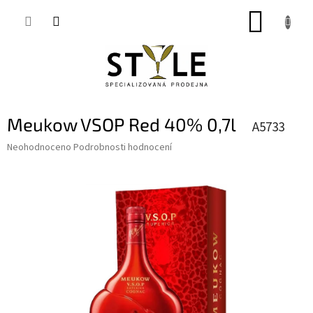
Přejít
NÁKUP
na
obsah
KOŠÍK
Meukow VSOP Red 40% 0,7l
A5733
Průměrné
Neohodnoceno
Podrobnosti hodnocení
hodnocení
produktu
je
0,0
z
5
hvězdiček.