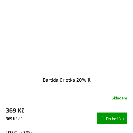
Bartida Griotka 20% 1l
Skladem
369 Kč
Měrná
369 Kč / 1 l
Do košíku
cena:
1000ml, 20,0%