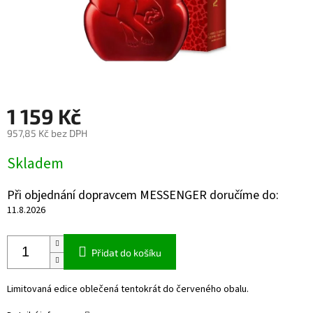
1 159 Kč
957,85 Kč bez DPH
Měrná
Skladem
cena:
Při objednání dopravcem MESSENGER doručíme do:
11.8.2026
Přidat do košíku
Limitovaná edice oblečená tentokrát do červeného obalu.