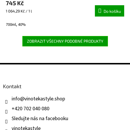
745 Kč
Měrná
1 064,29 Kč / 1 l
Do košíku
cena:
700ml, 40%
ZOBRAZIT VŠECHNY PODOBNÉ PRODUKTY
Z
á
p
a
Kontakt
t
í
info
@
vinotekastyle.shop
+420 702 040 080
Sledujte nás na facebooku
vinotekastyle