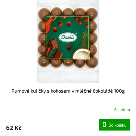
p
i
s
p
r
o
d
u
k
t
ů
Rumové kuličky s kokosem v mléčné čokoládě 100g
Skladem
Do košíku
62 Kč