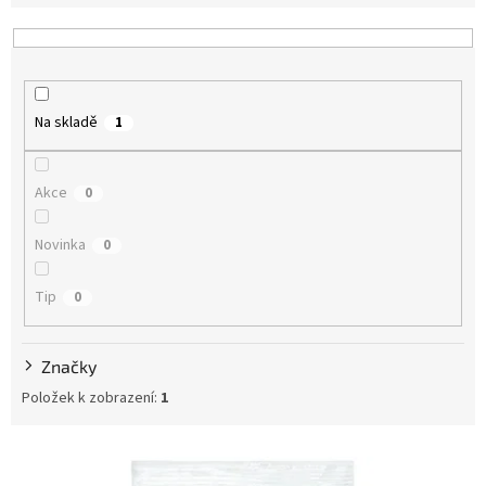
e
n
í
p
r
Na skladě
1
o
d
u
Akce
0
k
t
Novinka
0
ů
Tip
0
Značky
Položek k zobrazení:
1
V
ý