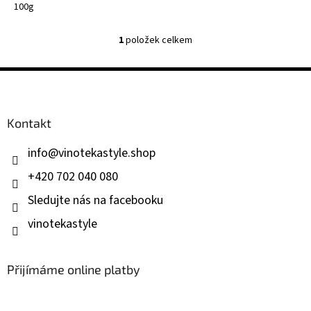
100g
1
položek celkem
O
v
l
Z
á
á
d
p
a
a
Kontakt
c
t
í
í
p
info
@
vinotekastyle.shop
r
+420 702 040 080
v
k
Sledujte nás na facebooku
y
v
vinotekastyle
ý
p
i
Přijímáme online platby
s
u