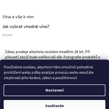
Vína a vše k nim
Jak vybrat vhodné víno?
8.9.2021
Zákaz prodeje alkoholu osobám mladším 18 let. Při
převzetí zboží bude ověřen váš věk. Fotografie produktů a
zboží jsou ilustrativní.
Používáme cookies, abychom Vám umožnili pohodlné
prohlížení webu a díky analýze provozu webu neustále
zlepšovali jeho funkce, výkon a použitelnost
Vytvořil Shoptet
Nastavení
Copyright 2026
Vinotéka & Alkotéka Style
. Všechna práva
Souhlasím
vyhrazena.
Upravit nastavení cookies