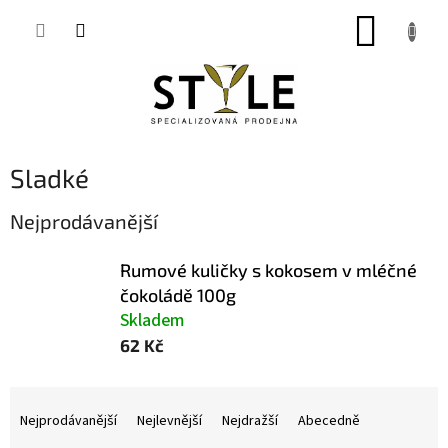
Přejít
NÁKUP
na
obsah
KOŠÍK
Sladké
Nejprodávanější
Rumové kuličky s kokosem v mléčné
čokoládě 100g
Skladem
62 Kč
Ř
a
Nejprodávanější
Nejlevnější
Nejdražší
Abecedně
z