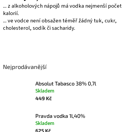
... z alkoholových nápojů má vodka nejmenší počet
kalorií.
... ve vodce není obsažen téměř žádný tuk, cukr,
cholesterol, sodík či sacharidy.
Nejprodávanější
Absolut Tabasco 38% 0,7l
Skladem
449 Kč
Pravda vodka 1l,40%
Skladem
625 Kč