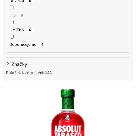
Novinka
6
ů
Tip
0
LIMITKA
6
Doporučujeme
4
Značky
Položek k zobrazení:
144
V
ý
p
i
s
p
r
o