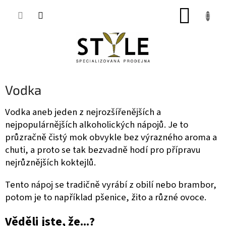
Přejít
NÁKUP
na
obsah
KOŠÍK
Vodka
Vodka aneb jeden z nejrozšířenějších a
nejpopulárnějších alkoholických nápojů. Je to
průzračně čistý mok obvykle bez výrazného aroma a
chuti, a proto se tak bezvadně hodí pro přípravu
nejrůznějších koktejlů.
Tento nápoj se tradičně vyrábí z obilí nebo brambor,
potom je to například pšenice, žito a různé ovoce.
Věděli jste, že...?