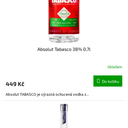
d
u
k
t
ů
Absolut Tabasco 38% 0,7l
Skladem
Do košíku
449 Kč
Absolut TABASCO je výrazná ochucená vodka z...