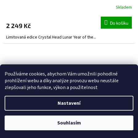
Skladem
Do košíku
2 249 Kč
Limitovaná edice Crystal Head Lunar Year of the...
Používáme cookies, abychom Vám umožnili pohodlné
prohlížení webu a díky analýze provozu webu neustále
zlepšovali jeho funkce, výkon a použitelnost
Nastavení
Souhlasím
499 Kč
–2 %