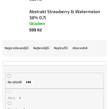
Abstrakt Strawberry & Watermelon
38% 0,7l
Skladem
599 Kč
Ř
a
Nejprodávanější
Nejlevnější
Nejdražší
Abecedně
z
e
n
í
p
r
Na skladě
144
o
d
u
Akce
0
k
t