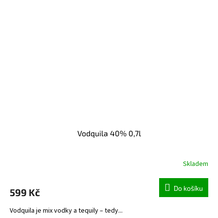
Vodquila 40% 0,7l
Skladem
Do košíku
599 Kč
Vodquila je mix vodky a tequily – tedy...