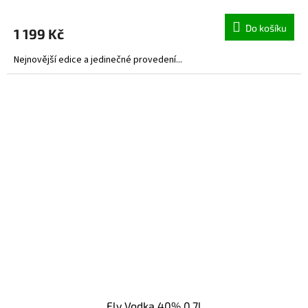
Do košíku
1 199 Kč
Nejnovější edice a jedinečné provedení...
Fly Vodka 40% 0,7l