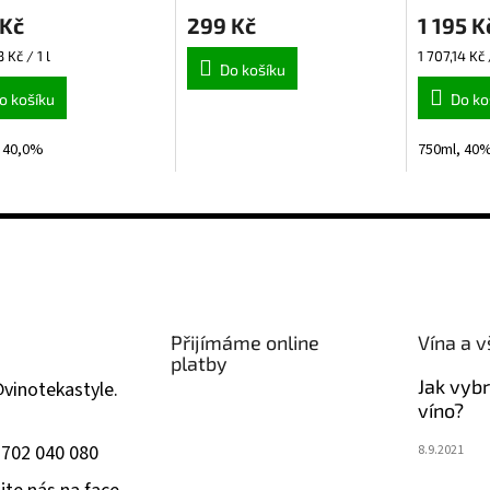
hodnocení
 Kč
299 Kč
1 195 K
produktu
je
Měrná
3 Kč / 1 l
1 707,14 Kč /
5,0
Do košíku
cena:
z
o košíku
Do ko
5
hvězdiček.
 40,0%
750ml, 40
Přijímáme online
Vína a v
platby
Jak vyb
@
vinotekastyle.
víno?
 702 040 080
8.9.2021