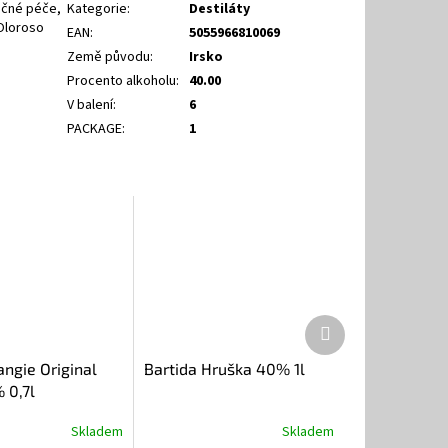
ečné péče,
Kategorie
:
Destiláty
 Oloroso
EAN
:
5055966810069
Země původu
:
Irsko
Procento alkoholu
:
40.00
V balení
:
6
PACKAGE
:
1
Další
produkt
ngie Original
Bartida Hruška 40% 1l
 0,7l
Skladem
Skladem
Průměrné