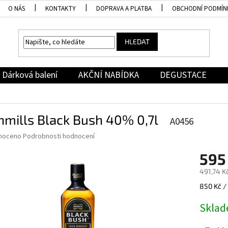
O NÁS
KONTAKTY
DOPRAVA A PLATBA
OBCHODNÍ PODMÍN
HLEDAT
Dárková balení
AKČNÍ NABÍDKA
DEGUSTACE
mills Black Bush 40% 0,7l
A0456
né
noceno
Podrobnosti hodnocení
ní
595
u
491,74 K
Měrná
850 Kč / 
cena:
ek.
Skla