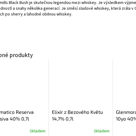
mills Black Bush je skutečnou legendou mezi whiskey. Je výsledkem výjim
dností a snahy několika generací. Je směsí sladové whiskey, která zrála v
ch po sherry a lahodné obilnou whiskey.
matico Reserva
Elixír z Bezového Květu
Glenmora
siva 40% 0,7l
14,7% 0,7l
10yo 40%
Skladem
Skladem
Průměrné