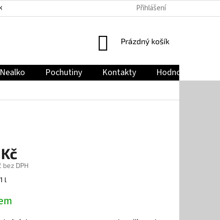
Přihlášení
KY
PODMÍNKY OCHRANY OSOBNÍCH ÚDAJŮ
JAK NAKUPOVAT
NÁKUPNÍ
Prázdný košík
KOŠÍK
Nealko
Pochutiny
Kontakty
Hodnocení obch
 Kč
č bez DPH
1 l
dem