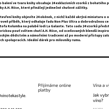
 balení ve tvaru knihy obsahuje 24 exkluzivních vzorků z bohatého p
ky A.H. Riise, které přinášejí jedinečné chuťové zážitky.
tevření knihy objevíte 24 okének, z nichž každé ukrývá miniaturu o o
roveň příběh, který odhaluje řadu Non Plus Ultra a dobrodružnou ce
tofa Kolumba na palubě lodi La Galante. Tato sada 24 vzorků předs
orickou pouť světem chutí A.H. Riise, od oceňovaných blendů inspir
bským dědictvím a námořními tradicemi až po moderní přístupy zal
ch spolupracích. Ideální dárek pro milovníky rumu.
Přijímáme online
Vína a v
platby
Jak vyb
@
vinotekastyle.
víno?