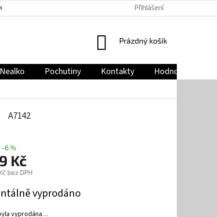
Přihlášení
KY
PODMÍNKY OCHRANY OSOBNÍCH ÚDAJŮ
JAK NAKUPOVAT
NÁKUPNÍ
Prázdný košík
KOŠÍK
Nealko
Pochutiny
Kontakty
Hodnocení obch
A7142
–6 %
9 Kč
 Kč bez DPH
tálně vyprodáno
byla vyprodána…