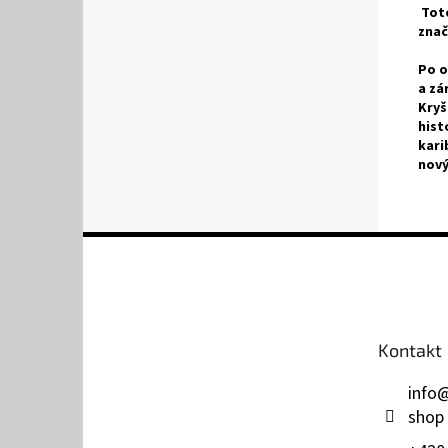
Toto
znač
Po o
a zá
Kryš
hist
kari
nový
Z
á
p
a
t
Kontakt
í
info
shop