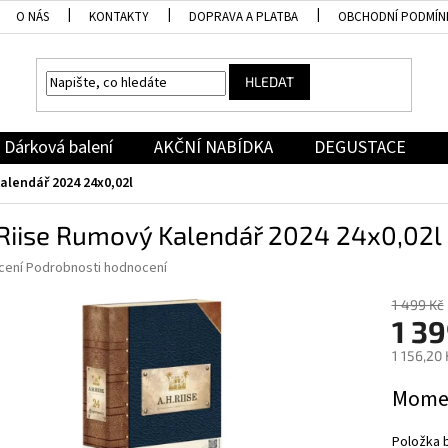
O NÁS
KONTAKTY
DOPRAVA A PLATBA
OBCHODNÍ PODMÍN
HLEDAT
Dárková balení
AKČNÍ NABÍDKA
DEGUSTACE
alendář 2024 24x0,02l
.Riise Rumový Kalendář 2024 24x0,02l
né
cení
Podrobnosti hodnocení
ní
u
1 499 Kč
1 39
1 156,20
Měrná
Momen
ek.
cena:
Položka 