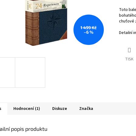
Toto bale
bohatého 
chuťové z
1 499 Kč
–6 %
Detailní 
TISK
s
Hodnocení (1)
Diskuze
Značka
ailní popis produktu