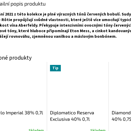
ailní popis produktu
ní 2021 z této kolekce je plné výrazných tónů červených bobulí. Sudy
 Rôtie propůjčují svůdné vlastnosti, které ještě více umocňují typi
kost vína Aberfeldy. Překypuje intenzivními ovocnými tóny červenýc
vé tóny, které hluboce připomínají Eton Mess, a cinkot kandovanýc
ášejí rovnováhu, zjemněnou vanilkou a máslovým bonbónem.
Tip
lo Imperial 38% 0,7l
Diplomatico Reserva
Diamond
Exclusiva 40% 0,7l
40% 0,75
Skladem
Skladem