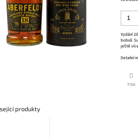
Vydání 20
bobulí. S
ještě víc
Detailní 
TISK
sející produkty