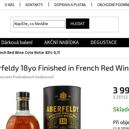
O NÁS
KONTAKTY
DOPRAVA A PLATBA
OBCHODNÍ PODMÍN
HLEDAT
Dárková balení
AKČNÍ NABÍDKA
DEGUSTACE
ench Red Wine Cote Rotie 43% 0,7l
feldy 18yo Finished in French Red Win
né
noceno
Podrobnosti hodnocení
ní
3 9
u
3 297,52
Měrná
Skla
cena:
ek.
Při ob
11.8.2026