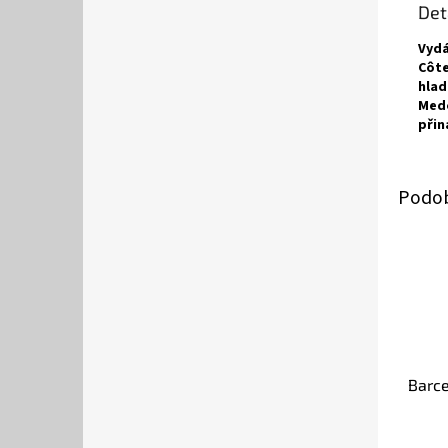
Det
Vydá
Côte
hlad
Medo
přin
Barce