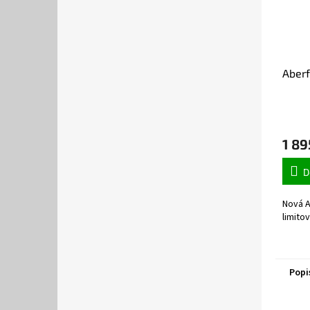
Aberf
1 89
D
Nová A
limitov
Popi