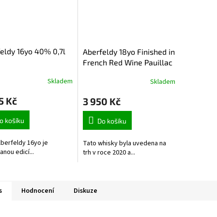
eldy 16yo 40% 0,7l
Aberfeldy 18yo Finished in
French Red Wine Pauillac
43% 0,7l
Skladem
Skladem
5 Kč
3 950 Kč
o košíku
Do košíku
berfeldy 16yo je
Tato whisky byla uvedena na
anou edicí...
trh v roce 2020 a...
s
Hodnocení
Diskuze