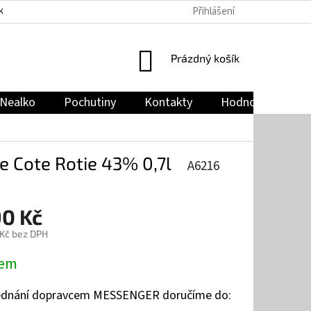
Přihlášení
KY
PODMÍNKY OCHRANY OSOBNÍCH ÚDAJŮ
JAK NAKUPOVAT
NÁKUPNÍ
Prázdný košík
KOŠÍK
Nealko
Pochutiny
Kontakty
Hodnocení obch
e Cote Rotie 43% 0,7l
A6216
90 Kč
 Kč bez DPH
dem
jednání dopravcem MESSENGER doručíme do: