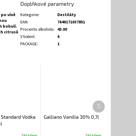
Doplňkové parametry
 po víně
Kategorie
:
Destiláty
ckou
EAN
:
7640171037851
h bobulí.
Procento alkoholu
:
43.00
h citrusů
V balení
:
6
PACKAGE
:
1
Další
produkt
 Standard Vodka
Galliano Vanilla 30% 0,7l
l
Skladem
Skladem