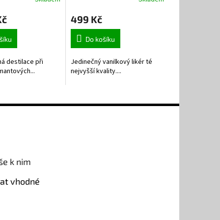
Kč
499 Kč
šíku
Do košíku
á destilace při
Jedinečný vanilkový likér té
mantových...
nejvyšší kvality....
še k nim
rat vhodné