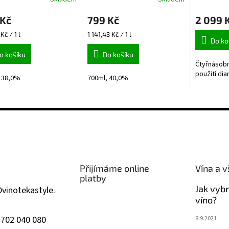
 Kč
799 Kč
2 099 
Měrná
Kč / 1 l
1 141,43 Kč / 1 l
Do ko
cena:
o košíku
Do košíku
Čtyřnásobn
použití dia
 38,0%
700ml, 40,0%
Přijímáme online
Vína a v
platby
Jak vyb
@
vinotekastyle.
víno?
 702 040 080
8.9.2021