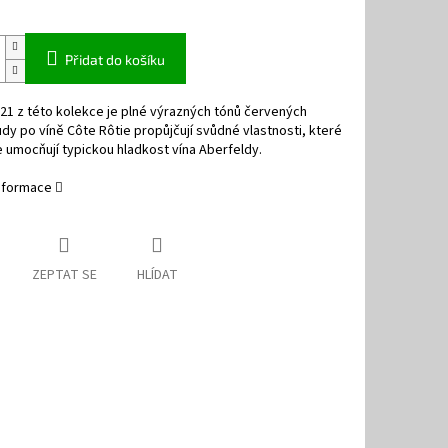
Přidat do košíku
21 z této kolekce je plné výrazných tónů červených
udy po víně Côte Rôtie propůjčují svůdné vlastnosti, které
e umocňují typickou hladkost vína Aberfeldy.
informace
ZEPTAT SE
HLÍDAT