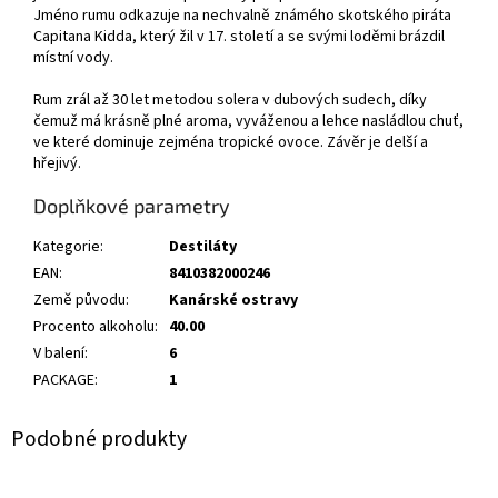
Jméno rumu odkazuje na nechvalně známého skotského piráta
Capitana Kidda, který žil v 17. století a se svými loděmi brázdil
místní vody.
Rum zrál až 30 let metodou solera v dubových sudech, díky
čemuž má krásně plné aroma, vyváženou a lehce nasládlou chuť,
ve které dominuje zejména tropické ovoce. Závěr je delší a
hřejivý.
Doplňkové parametry
Kategorie
:
Destiláty
EAN
:
8410382000246
Země původu
:
Kanárské ostravy
Procento alkoholu
:
40.00
V balení
:
6
PACKAGE
:
1