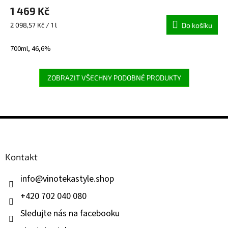
1 469 Kč
Měrná
2 098,57 Kč / 1 l
Do košíku
cena:
700ml, 46,6%
ZOBRAZIT VŠECHNY PODOBNÉ PRODUKTY
Z
á
p
a
Kontakt
t
í
info
@
vinotekastyle.shop
+420 702 040 080
Sledujte nás na facebooku