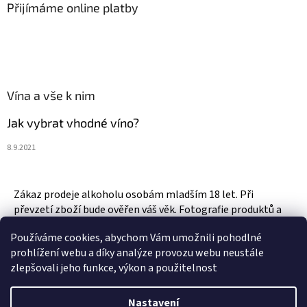
Přijímáme online platby
Vína a vše k nim
Jak vybrat vhodné víno?
8.9.2021
Zákaz prodeje alkoholu osobám mladším 18 let. Při
převzetí zboží bude ověřen váš věk. Fotografie produktů a
zboží jsou ilustrativní.
Používáme cookies, abychom Vám umožnili pohodlné
prohlížení webu a díky analýze provozu webu neustále
zlepšovali jeho funkce, výkon a použitelnost
Vytvořil Shoptet
Nastavení