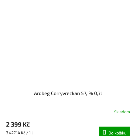
Ardbeg Corryvreckan 57,1% 0,7l
Skladem
2 399 Kč
Měrná
3 427,14 Kč / 1 l
Do košíku