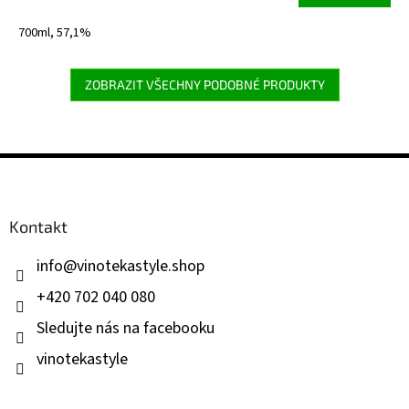
cena:
700ml, 57,1%
ZOBRAZIT VŠECHNY PODOBNÉ PRODUKTY
Z
á
p
a
Kontakt
t
í
info
@
vinotekastyle.shop
+420 702 040 080
Sledujte nás na facebooku
vinotekastyle