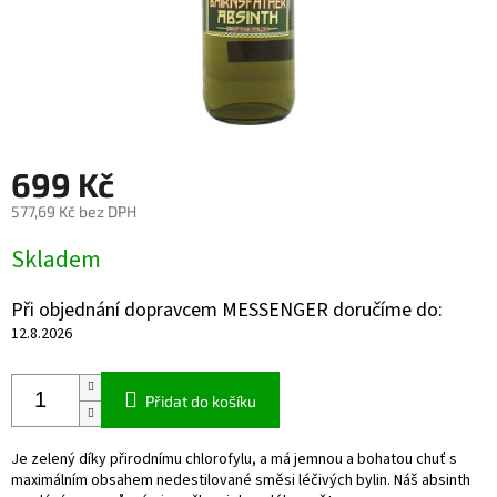
699 Kč
577,69 Kč bez DPH
Měrná
Skladem
cena:
Při objednání dopravcem MESSENGER doručíme do:
12.8.2026
Přidat do košíku
Je zelený díky přirodnímu chlorofylu, a má jemnou a bohatou chuť s
maximálním obsahem nedestilované směsi léčivých bylin. Náš absinth