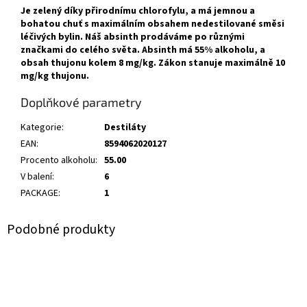
Je zelený díky přirodnímu chlorofylu, a má jemnou a
bohatou chuť s maximálním obsahem nedestilované směsi
léčivých bylin. Náš absinth prodáváme po různými
značkami do celého světa. Absinth má 55% alkoholu, a
obsah thujonu kolem 8 mg/kg. Zákon stanuje maximálně 10
mg/kg thujonu.
Doplňkové parametry
Kategorie
:
Destiláty
EAN
:
8594062020127
Procento alkoholu
:
55.00
V balení
:
6
PACKAGE
:
1