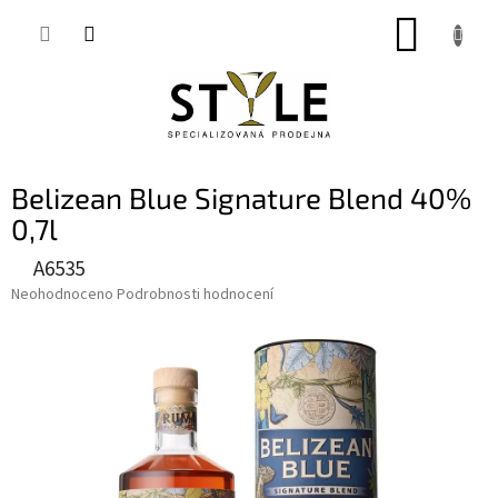
Přejít
NÁKUP
na
obsah
KOŠÍK
Belizean Blue Signature Blend 40%
0,7l
A6535
Průměrné
Neohodnoceno
Podrobnosti hodnocení
hodnocení
produktu
je
0,0
z
5
hvězdiček.