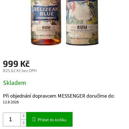
999 Kč
825,62 Kč bez DPH
Měrná
Skladem
cena:
Při objednání dopravcem MESSENGER doručíme do:
12.8.2026
Přidat do košíku