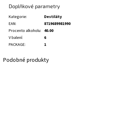
Doplňkové parametry
Kategorie
:
Destiláty
EAN
:
8719689981990
Procento alkoholu
:
40.00
V balení
:
6
PACKAGE
:
1