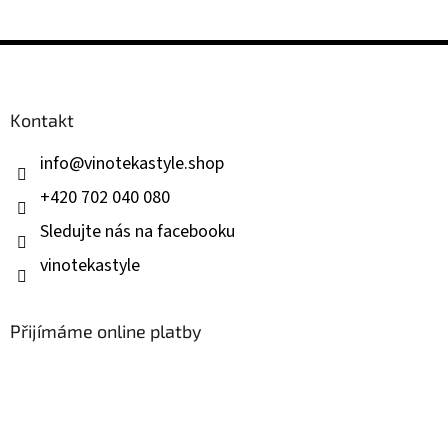
Z
á
p
a
Kontakt
t
í
info
@
vinotekastyle.shop
+420 702 040 080
Sledujte nás na facebooku
vinotekastyle
Přijímáme online platby