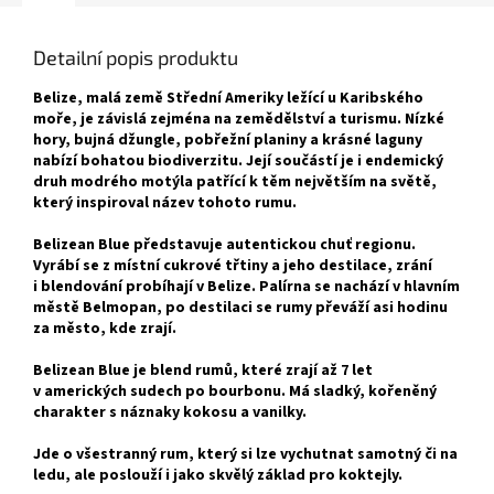
Detailní popis produktu
Belize, malá země Střední Ameriky ležící u Karibského
moře, je závislá zejména na zemědělství a turismu. Nízké
hory, bujná džungle, pobřežní planiny a krásné laguny
nabízí bohatou biodiverzitu. Její součástí je i endemický
druh modrého motýla patřící k těm největším na světě,
který inspiroval název tohoto rumu.
Belizean Blue představuje autentickou chuť regionu.
Vyrábí se z místní cukrové třtiny a jeho destilace, zrání
i blendování probíhají v Belize. Palírna se nachází v hlavním
městě Belmopan, po destilaci se rumy převáží asi hodinu
za město, kde zrají.
Belizean Blue je blend rumů, které zrají až 7 let
v amerických sudech po bourbonu. Má sladký, kořeněný
charakter s náznaky kokosu a vanilky.
Jde o všestranný rum, který si lze vychutnat samotný či na
ledu, ale poslouží i jako skvělý základ pro koktejly.