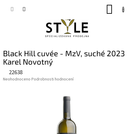
Přejít
NÁKUP
na
obsah
KOŠÍK
Black Hill cuvée - MzV, suché 2023
Karel Novotný
22638
Průměrné
Neohodnoceno
Podrobnosti hodnocení
hodnocení
produktu
je
0,0
z
5
hvězdiček.