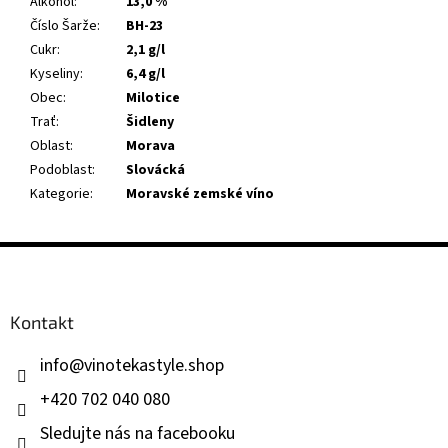
Alkohol
:
13,0 %
Číslo Šarže
:
BH-23
Cukr
:
2,1 g/l
Kyseliny
:
6,4 g/l
Obec
:
Milotice
Trať
:
Šidleny
Oblast
:
Morava
Podoblast
:
Slovácká
Kategorie
:
Moravské zemské víno
Z
á
p
a
Kontakt
t
í
info
@
vinotekastyle.shop
+420 702 040 080
Sledujte nás na facebooku