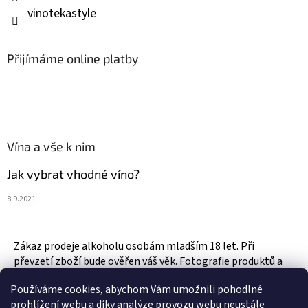
vinotekastyle
Přijímáme online platby
Vína a vše k nim
Jak vybrat vhodné víno?
8.9.2021
Zákaz prodeje alkoholu osobám mladším 18 let. Při
převzetí zboží bude ověřen váš věk. Fotografie produktů a
zboží jsou ilustrativní.
Používáme cookies, abychom Vám umožnili pohodlné
prohlížení webu a díky analýze provozu webu neustále