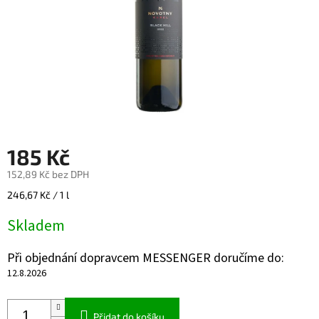
185 Kč
152,89 Kč bez DPH
Měrná
246,67 Kč / 1 l
cena:
Skladem
Při objednání dopravcem MESSENGER doručíme do:
12.8.2026
Přidat do košíku