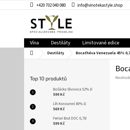
Přejít
+420 702 040 080
info@vinotekastyle.shop
na
obsah
Vína
Destiláty
Limitované edice
Domů
Destiláty
Bocathéva Venezuela 45% 0,7
P
Boc
o
s
Průměr
Neohod
Top 10 produktů
t
hodnoce
r
produkt
Bošácka Slivovica 52% 1l
a
je
599 Kč
0,0
n
Líh Konzumní 80% 1l
z
n
569 Kč
5
í
hvězdič
Ferrari Brut DOC 0,75l
p
599 Kč
a