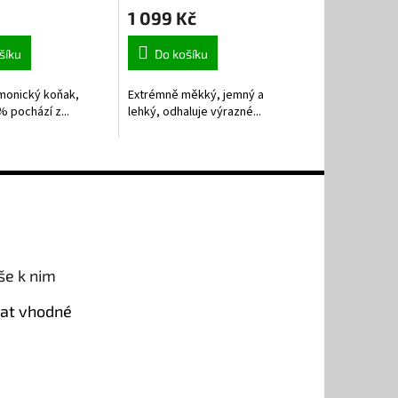
1 099 Kč
šíku
Do košíku
monický koňak,
Extrémně měkký, jemný a
% pochází z...
lehký, odhaluje výrazné...
še k nim
rat vhodné