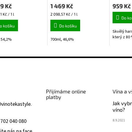
9 Kč
1 469 Kč
959 Kč
Měrná
1 Kč / 1 l
2 098,57 Kč / 1 l
Do ko
cena:
o košíku
Do košíku
Skvělý har
který z 80 
 54,2%
700ml, 46,6%
Přijímáme online
Vína a v
platby
Jak vyb
@
vinotekastyle.
víno?
 702 040 080
8.9.2021
jte nás na face