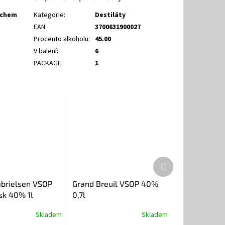
echem
Kategorie
:
Destiláty
EAN
:
3700631900027
Procento alkoholu
:
45.00
V balení
:
6
PACKAGE
:
1
Další
produkt
brielsen VSOP
Grand Breuil VSOP 40%
sk 40% 1l
0,7l
Skladem
Skladem