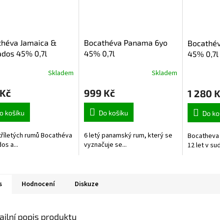
théva Jamaica &
Bocathéva Panama 6yo
Bocathév
dos 45% 0,7l
45% 0,7l
45% 0,7l
Skladem
Skladem
 Kč
999 Kč
1 280 
o košíku
Do košíku
Do ko
říletých rumů Bocathéva
6 letý panamský rum, který se
Bocatheva 
os a...
vyznačuje se...
12 let v sud
s
Hodnocení
Diskuze
ailní popis produktu