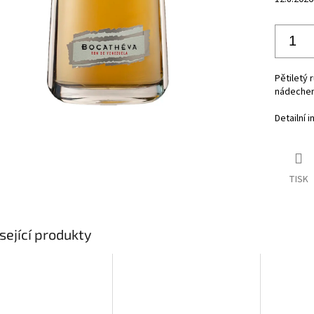
Pětiletý 
nádechem
Detailní 
TISK
sející produkty