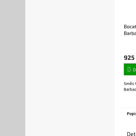
Boca
Barba
925
D
Směs t
Barbad
Popi
Det