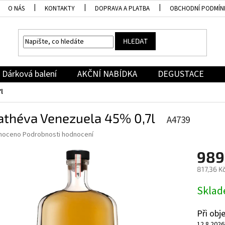
O NÁS
KONTAKTY
DOPRAVA A PLATBA
OBCHODNÍ PODMÍN
HLEDAT
Dárková balení
AKČNÍ NABÍDKA
DEGUSTACE
l
athéva Venezuela 45% 0,7l
A4739
né
noceno
Podrobnosti hodnocení
ní
989
u
817,36 K
Měrná
Skla
cena:
ek.
Při ob
12.8.2026