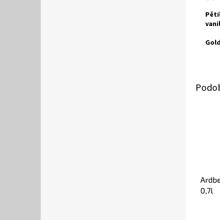
Pěti
vani
Gold
Ardb
0,7l