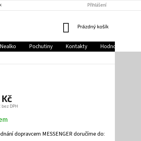
Přihlášení
KY
PODMÍNKY OCHRANY OSOBNÍCH ÚDAJŮ
JAK NAKUPOVAT
NÁKUPNÍ
Prázdný košík
KOŠÍK
Nealko
Pochutiny
Kontakty
Hodnocení obch
 Kč
č bez DPH
dem
jednání dopravcem MESSENGER doručíme do: