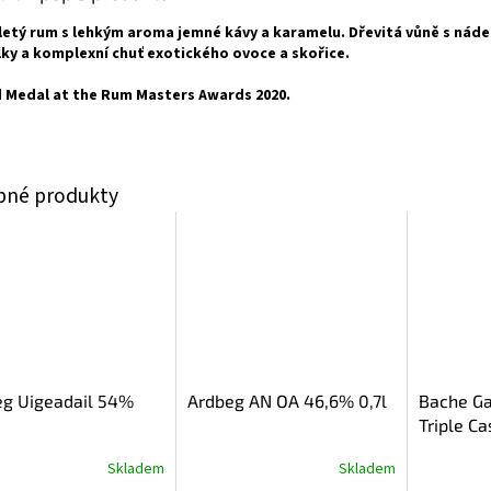
letý rum s lehkým aroma jemné kávy a karamelu. Dřevitá vůně s nád
lky a komplexní chuť exotického ovoce a skořice.
 Medal at the Rum Masters Awards 2020.
eg Uigeadail 54%
Ardbeg AN OA 46,6% 0,7l
Bache Ga
Triple Ca
Skladem
Skladem