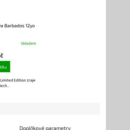
a Barbados 12yo
Skladem
Kč
šíku
Limited Edition zraje
ech...
Doplňkové parametry