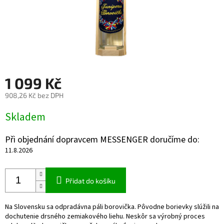
1 099 Kč
908,26 Kč bez DPH
Měrná
Skladem
cena:
Při objednání dopravcem MESSENGER doručíme do:
11.8.2026
Přidat do košíku
Na Slovensku sa odpradávna páli borovička. Pôvodne borievky slúžili na
dochutenie drsného zemiakového liehu. Neskôr sa výrobný proces