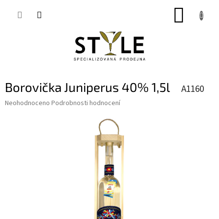
Přejít
NÁKUP
na
obsah
KOŠÍK
Borovička Juniperus 40% 1,5l
A1160
Průměrné
Neohodnoceno
Podrobnosti hodnocení
hodnocení
produktu
je
0,0
z
5
hvězdiček.