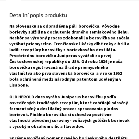
Detailní popis produktu
Na Slovensku sa odpradávna páli borovička. Pôvodne
borievky slúžili na dochutenie drsného zemiakového liehu.
Neskôr sa výrobný proces zdokonalil a borovička sa začala
vyrábať priemyselne. Trenčianske likérky dlhé roky cibrili a
ladili receptúry borovičky z borievkového destilátu.
Prvotriednu borovičku Juniperus vyvážali za prvej
Československej republiky do USA. Od roku 1936 je naša
borovička registrovaná na Úrade priemyselného
vlastníctva ako prvá slovenská borovička a v roku 1952
bola ochránená medzinárodným patentom udeleným v
Lisabone.
OLD HEROLD dnes vyrába Juniperus borovičku podľa
osvedčených tradičných receptúr, ktoré zahŕňajú náročný
fermentačný a destilačný proces spracovania plodov
borievok. Finálna borovička si uchováva pozitívne
vlastnosti pôvodnej suroviny - voňavých guľôčiek borievok
s vysokým obsahom silíc a flavoidov.
Správne vyvážený pomer pravého borievkového destilátu