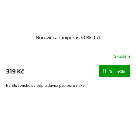
Borovička Juniperus 40% 0,7l
Skladem
319 Kč
Do košíku
Na Slovensku sa odpradávna páli borovička....