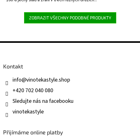
ZOBRAZIT VŠECHNY PODOBNÉ PRODUKTY
Z
á
p
a
Kontakt
t
í
info
@
vinotekastyle.shop
+420 702 040 080
Sledujte nás na facebooku
vinotekastyle
Přijímáme online platby