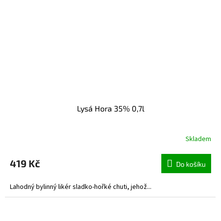
Lysá Hora 35% 0,7l
Skladem
419 Kč
Do košíku
Lahodný bylinný likér sladko-hořké chuti, jehož...