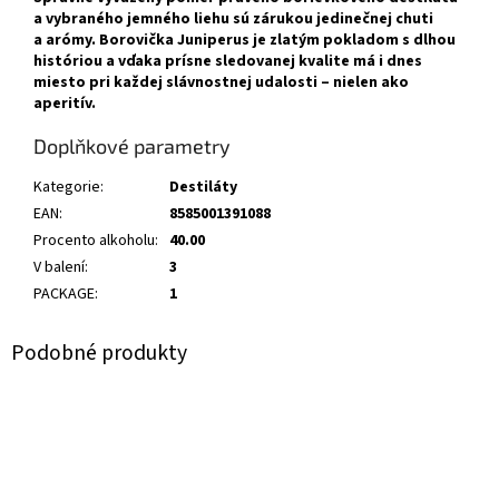
a vybraného jemného liehu sú zárukou jedinečnej chuti
a arómy. Borovička Juniperus je zlatým pokladom s dlhou
históriou a vďaka prísne sledovanej kvalite má i dnes
miesto pri každej slávnostnej udalosti – nielen ako
aperitív.
Doplňkové parametry
Kategorie
:
Destiláty
EAN
:
8585001391088
Procento alkoholu
:
40.00
V balení
:
3
PACKAGE
:
1