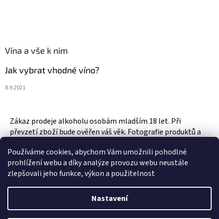
Vína a vše k nim
Jak vybrat vhodné víno?
8.9.2021
Zákaz prodeje alkoholu osobám mladším 18 let. Při
převzetí zboží bude ověřen váš věk. Fotografie produktů a
zboží jsou ilustrativní.
Používáme cookies, abychom Vám umožnili pohodlné
prohlížení webu a díky analýze provozu webu neustále
zlepšovali jeho funkce, výkon a použitelnost
Vytvořil Shoptet
Nastavení