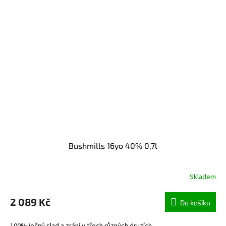
Bushmills 16yo 40% 0,7l
Skladem
2 089 Kč
Do košíku
100% ječný slad a zrání v třech různých druzích...