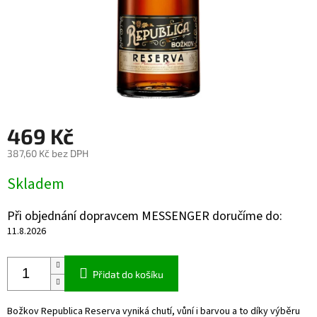
469 Kč
387,60 Kč bez DPH
Měrná
Skladem
cena:
Při objednání dopravcem MESSENGER doručíme do:
11.8.2026
Přidat do košíku
Božkov Republica Reserva vyniká chutí, vůní i barvou a to díky výběru