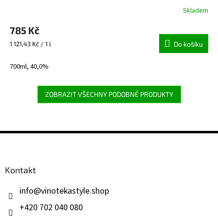
Skladem
Průměrné
hodnocení
785 Kč
produktu
je
Měrná
1 121,43 Kč / 1 l
Do košíku
5,0
cena:
z
700ml, 40,0%
5
hvězdiček.
ZOBRAZIT VŠECHNY PODOBNÉ PRODUKTY
Z
á
p
a
Kontakt
t
í
info
@
vinotekastyle.shop
+420 702 040 080