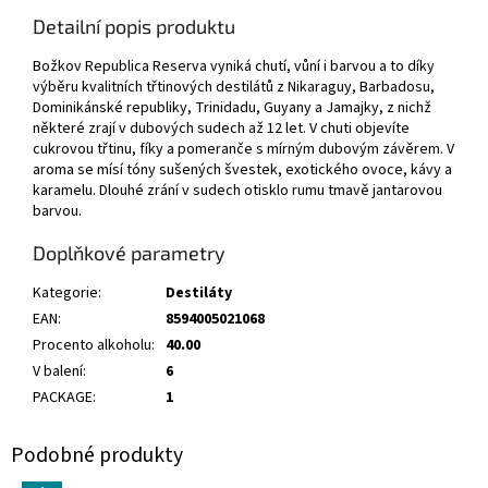
Detailní popis produktu
Božkov Republica Reserva vyniká chutí, vůní i barvou a to díky
výběru kvalitních třtinových destilátů z Nikaraguy, Barbadosu,
Dominikánské republiky, Trinidadu, Guyany a Jamajky, z nichž
některé zrají v dubových sudech až 12 let. V chuti objevíte
cukrovou třtinu, fíky a pomeranče s mírným dubovým závěrem. V
aroma se mísí tóny sušených švestek, exotického ovoce, kávy a
karamelu. Dlouhé zrání v sudech otisklo rumu tmavě jantarovou
barvou.
Doplňkové parametry
Kategorie
:
Destiláty
EAN
:
8594005021068
Procento alkoholu
:
40.00
V balení
:
6
PACKAGE
:
1