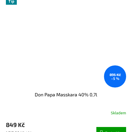
Tip
895 Kč
–5 %
Don Papa Masskara 40% 0,7l
Skladem
Průměrné
hodnocení
849 Kč
produktu
je