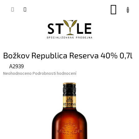
Přejít
NÁKUP
na
obsah
KOŠÍK
Božkov Republica Reserva 40% 0,7l
A2939
Průměrné
Neohodnoceno
Podrobnosti hodnocení
hodnocení
produktu
je
0,0
z
5
hvězdiček.