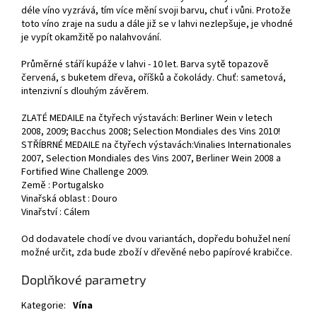
déle víno vyzrává, tím více mění svoji barvu, chuť i vůni. Protože
toto víno zraje na sudu a dále již se v lahvi nezlepšuje, je vhodné
je vypít okamžitě po nalahvování.
Průměrné stáří kupáže v lahvi - 10 let. Barva sytě topazově
červená, s buketem dřeva, oříšků a čokolády. Chuť: sametová,
intenzivní s dlouhým závěrem.
ZLATÉ MEDAILE na čtyřech výstavách: Berliner Wein v letech
2008, 2009; Bacchus 2008; Selection Mondiales des Vins 2010!
STŘÍBRNÉ MEDAILE na čtyřech výstavách:Vinalies Internationales
2007, Selection Mondiales des Vins 2007, Berliner Wein 2008 a
Fortified Wine Challenge 2009.
Země : Portugalsko
Vinařská oblast : Douro
Vinařství : Cálem
Od dodavatele chodí ve dvou variantách, dopředu bohužel není
možné určit, zda bude zboží v dřevěné nebo papírové krabičce.
Doplňkové parametry
Kategorie
:
Vína