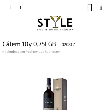
Přejít
NÁKUP
na
obsah
KOŠÍK
Cálem 10y 0,75l GB
020817
Průměrné
Neohodnoceno
Podrobnosti hodnocení
hodnocení
produktu
je
0,0
z
5
hvězdiček.