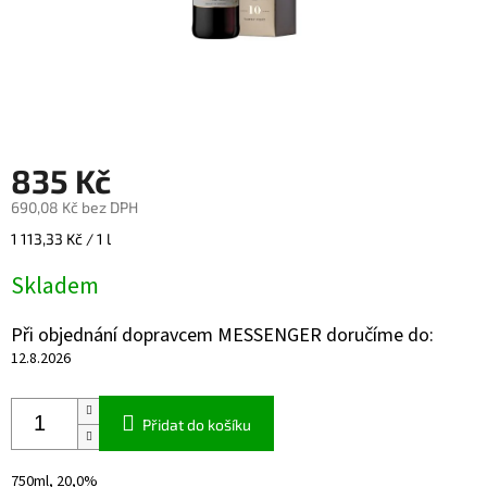
835 Kč
690,08 Kč bez DPH
Měrná
1 113,33 Kč / 1 l
cena:
Skladem
Při objednání dopravcem MESSENGER doručíme do:
12.8.2026
Přidat do košíku
750ml, 20,0%