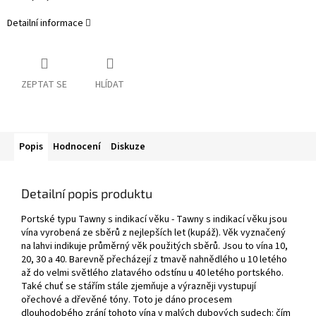
Detailní informace
ZEPTAT SE
HLÍDAT
Popis
Hodnocení
Diskuze
Detailní popis produktu
Portské typu Tawny s indikací věku - Tawny s indikací věku jsou
vína vyrobená ze sběrů z nejlepších let (kupáž). Věk vyznačený
na lahvi indikuje průměrný věk použitých sběrů. Jsou to vína 10,
20, 30 a 40. Barevně přecházejí z tmavě nahnědlého u 10 letého
až do velmi světlého zlatavého odstínu u 40 letého portského.
Také chuť se stářím stále zjemňuje a výrazněji vystupují
ořechové a dřevěné tóny. Toto je dáno procesem
dlouhodobého zrání tohoto vína v malých dubových sudech: čím