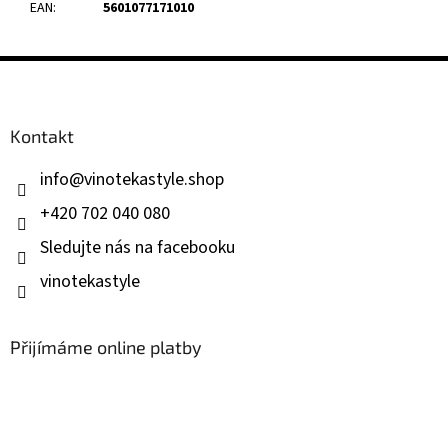
EAN
:
5601077171010
Z
á
p
a
Kontakt
t
í
info
@
vinotekastyle.shop
+420 702 040 080
Sledujte nás na facebooku
vinotekastyle
Přijímáme online platby