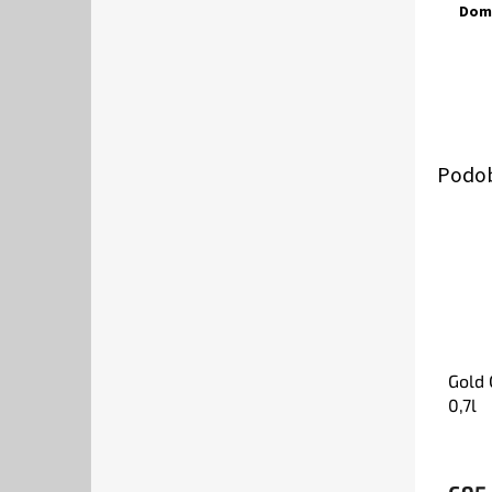
Domi
Gold
0,7l