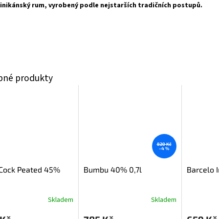
nikánský rum, vyrobený podle nejstarších tradičních postupů.
820 Kč
–4 %
 Cock Peated 45%
Bumbu 40% 0,7l
Barcelo 
Skladem
Skladem
Průměrné
hodnocení