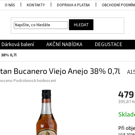
O NÁS
KONTAKTY
DOPRAVA A PLATBA
OBCHODNÍ PODMÍN
HLEDAT
Dárková balení
AKČNÍ NABÍDKA
DEGUSTACE
 38% 0,7l
tan Bucanero Viejo Anejo 38% 0,7l
A1
né
noceno
Podrobnosti hodnocení
ní
479
u
395,87 K
Měrná
Skla
cena:
ek.
Při ob
10.8.2026