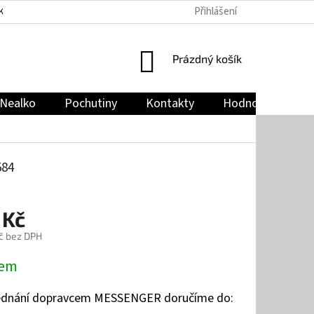
Přihlášení
KY
PODMÍNKY OCHRANY OSOBNÍCH ÚDAJŮ
JAK NAKUPOVAT
NÁKUPNÍ
Prázdný košík
KOŠÍK
Nealko
Pochutiny
Kontakty
Hodnocení obch
584
 Kč
č bez DPH
dem
jednání dopravcem MESSENGER doručíme do: