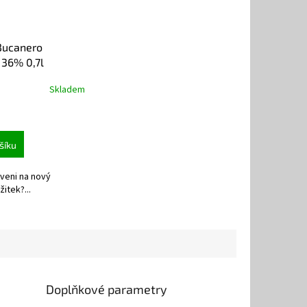
Bucanero
 36% 0,7l
Skladem
šíku
aveni na nový
itek?...
Doplňkové parametry