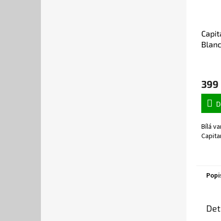
Capit
Blanc
399
D
Bílá v
Capita
Popi
Det