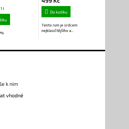
499 Kč
1 l
Do košíku
šíku
Tento rum je srdcem
nejklasičtějšího a...
,0%
še k nim
rat vhodné