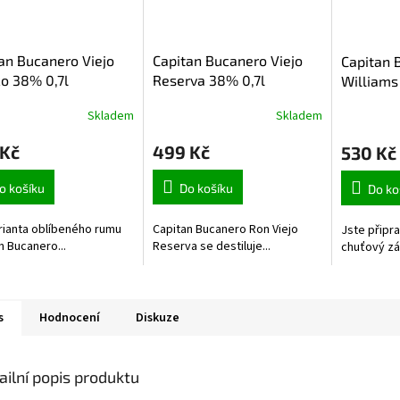
an Bucanero Viejo
Capitan Bucanero Viejo
Capitan 
o 38% 0,7l
Reserva 38% 0,7l
Williams
Skladem
Skladem
 Kč
499 Kč
530 Kč
o košíku
Do košíku
Do ko
arianta oblíbeného rumu
Capitan Bucanero Ron Viejo
Jste připr
n Bucanero...
Reserva se destiluje...
chuťový záž
s
Hodnocení
Diskuze
ailní popis produktu