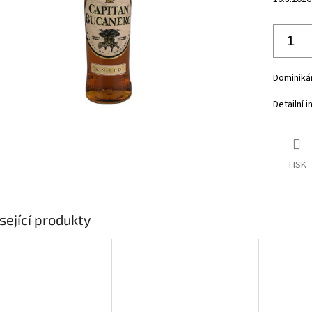
Dominikán
Detailní 
TISK
sející produkty