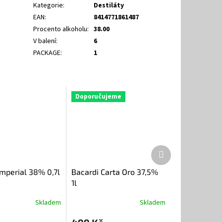
Kategorie
:
Destiláty
EAN
:
8414771861487
Procento alkoholu
:
38.00
V balení
:
6
PACKAGE
:
1
Doporučujeme
Další
produkt
Imperial 38% 0,7l
Bacardi Carta Oro 37,5%
1l
Skladem
Skladem