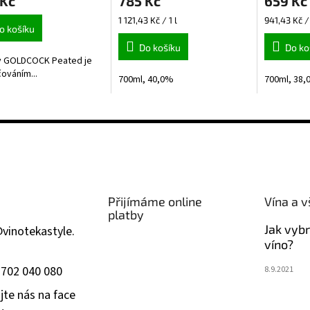
 Kč
785 Kč
659 Kč
produktu
je
Měrná
Měrná
1 121,43 Kč / 1 l
941,43 Kč / 
5,0
o košíku
cena:
cena:
z
Do košíku
Do ko
5
y GOLDCOCK Peated je
hvězdiček.
ováním...
700ml, 40,0%
700ml, 38
Přijímáme online
Vína a v
platby
Jak vyb
@
vinotekastyle.
víno?
 702 040 080
8.9.2021
jte nás na face