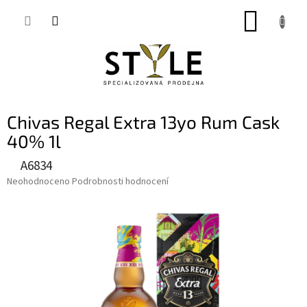
Přejít
NÁKUP
na
obsah
KOŠÍK
Chivas Regal Extra 13yo Rum Cask
40% 1l
A6834
Průměrné
Neohodnoceno
Podrobnosti hodnocení
hodnocení
produktu
je
0,0
z
5
hvězdiček.