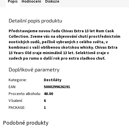
Popis
Hodnocení
Diskuze
Detailní popis produktu
Představujeme novou řadu Chivas Extra 13 let Rum Cask
Collection. Zveme vás na objevování chutí prostřednictvím
exotických sudů, pečlivě vybraných z celého světa, v
kombinaci s vaší oblíbenou skotskou whisky. Chivas Extra
13 Years Old zraje minimálně 13 let. Selektivně zraje v
sudech po rumu o další rok pro extra sladkou chuť.
Doplňkové parametry
Kategorie
:
Destiláty
EAN
:
5000299626191
Procento alkoholu
:
40.00
V balení
:
6
PACKAGE
:
1