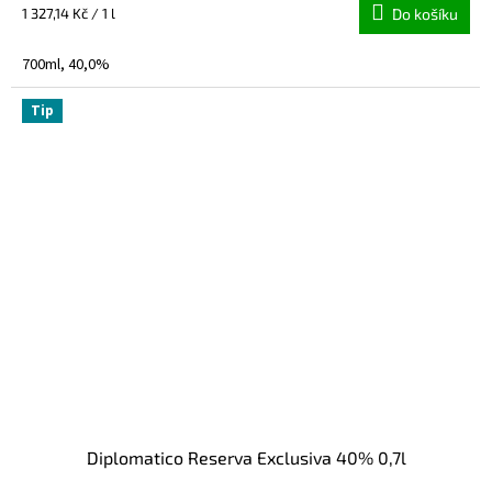
Měrná
1 327,14 Kč / 1 l
Do košíku
cena:
700ml, 40,0%
Tip
Diplomatico Reserva Exclusiva 40% 0,7l