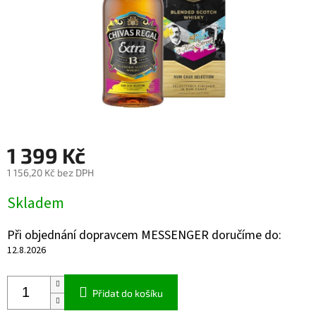
1 399 Kč
1 156,20 Kč bez DPH
Měrná
Skladem
cena:
Při objednání dopravcem MESSENGER doručíme do:
12.8.2026
Přidat do košíku