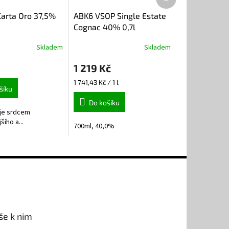
produkt
Carta Oro 37,5%
ABK6 VSOP Single Estate
Cognac 40% 0,7l
Skladem
Skladem
1 219 Kč
Měrná
1 741,43 Kč / 1 l
šíku
cena:
Do košíku
je srdcem
šího a...
700ml, 40,0%
še k nim