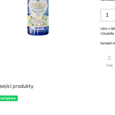
Léto v lá
Citadelle 
Detailní 
TISK
sející produkty
ručujeme