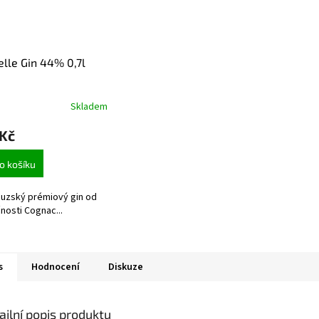
elle Gin 44% 0,7l
Skladem
 Kč
o košíku
uzský prémiový gin od
nosti Cognac...
s
Hodnocení
Diskuze
ailní popis produktu