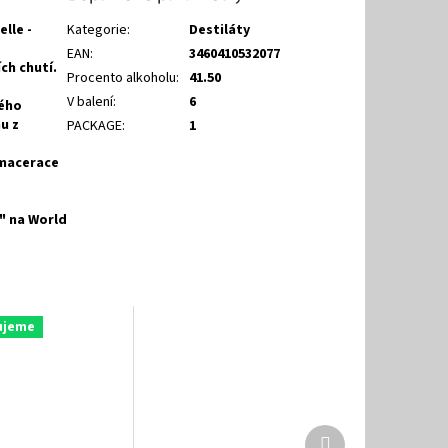
lle -
Kategorie
:
Destiláty
EAN
:
3460410532077
ch chutí.
Procento alkoholu
:
41.50
V balení
:
6
tého
u z
PACKAGE
:
1
 macerace
r" na World
ujeme
Další