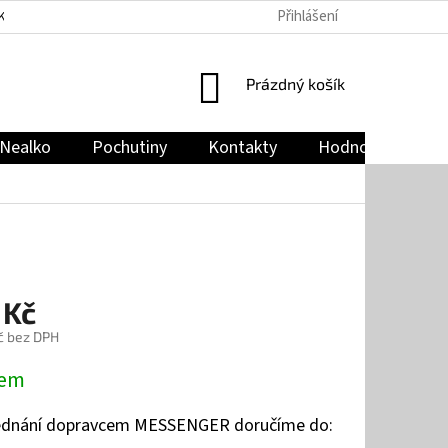
Přihlášení
KY
PODMÍNKY OCHRANY OSOBNÍCH ÚDAJŮ
JAK NAKUPOVAT
NÁKUPNÍ
Prázdný košík
KOŠÍK
Nealko
Pochutiny
Kontakty
Hodnocení obch
 Kč
č bez DPH
dem
jednání dopravcem MESSENGER doručíme do: