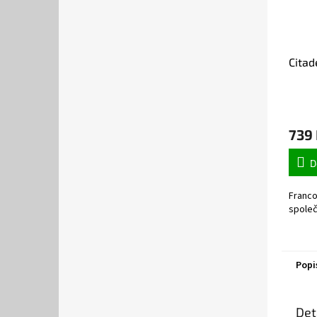
Citad
739
D
Franco
společ
Popi
Det