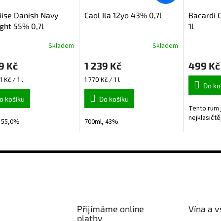
iise Danish Navy
Caol Ila 12yo 43% 0,7l
Bacardi 
ght 55% 0,7l
1l
Skladem
Skladem
rné
cení
9 Kč
1 239 Kč
499 Kč
ktu
Měrná
1 Kč / 1 l
1 770 Kč / 1 l
Do ko
cena:
o košíku
Do košíku
Tento rum 
ček.
nejklasičtěj
 55,0%
700ml, 43%
Přijímáme online
Vína a v
platby