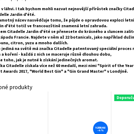
 v láhvi. I tak bychom mohli nazvat nejnovější přírůstek značky Citade
delle Jardin d'été.
amotný název nasvědčuje tomu, že půjde o opravdovou explozi letní
in d'été totiž ve francouzštině znamená letní zahrada.
nem Citadelle Jardin d'été se přenesete do krásného a sluncem zali
západu Francie.
Najdete v něm až 22 botanicals, jako například dužin
unu, citron, yuzu a mnoho dalších.
 jediná na světě má značka Citadelle patentovaný speciální proces
n a koření - každá z nich se maceruje různě dlouhou dobu,
e toho, jak je nutné k získání jedinečných aromat.
ka Citadelle získala více než 60 medailí, mezi nimi "Spirit of the Yea
it Awards 2017, "World Best Gin" a "Gin Grand Master" v Londýně.
Doporuč
1 295 Kč
–4 %