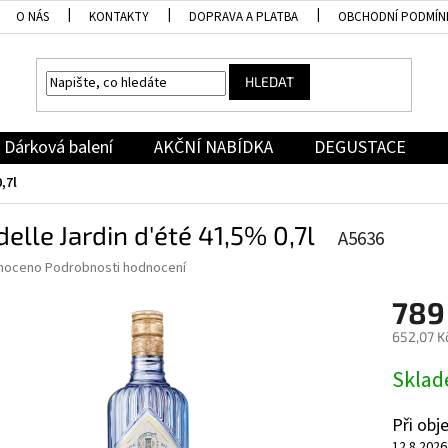
O NÁS
KONTAKTY
DOPRAVA A PLATBA
OBCHODNÍ PODMÍN
HLEDAT
Dárková balení
AKČNÍ NABÍDKA
DEGUSTACE
,7l
delle Jardin d'été 41,5% 0,7l
A5636
né
noceno
Podrobnosti hodnocení
ní
789
u
652,07 K
Měrná
Skla
cena:
ek.
Při ob
12.8.2026