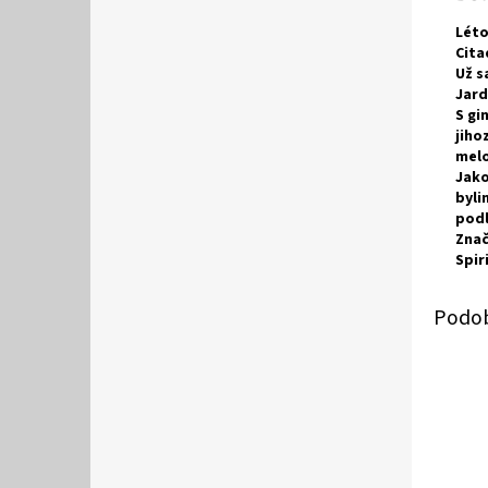
Léto
Cita
Už s
Jard
S gi
jiho
melo
Jako
byli
podl
Znač
Spir