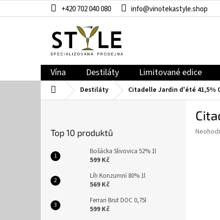
Přejít
+420 702 040 080
info@vinotekastyle.shop
na
obsah
Vína
Destiláty
Limitované edice
Domů
Destiláty
Citadelle Jardin d'été 41,5% 0
P
Cita
o
s
Průměr
Neohod
Top 10 produktů
t
hodnoce
r
produkt
Bošácka Slivovica 52% 1l
a
je
599 Kč
0,0
n
Líh Konzumní 80% 1l
z
n
569 Kč
5
í
hvězdič
Ferrari Brut DOC 0,75l
p
599 Kč
a