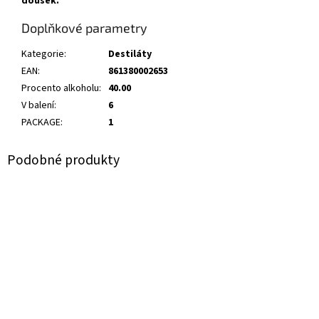
doušek.
Doplňkové parametry
Kategorie
:
Destiláty
EAN
:
861380002653
Procento alkoholu
:
40.00
V balení
:
6
PACKAGE
:
1