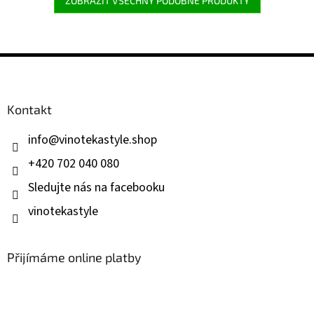
ZOBRAZIT VŠECHNY PODOBNÉ PRODUKTY
Z
á
p
a
Kontakt
t
í
info
@
vinotekastyle.shop
+420 702 040 080
Sledujte nás na facebooku
vinotekastyle
Přijímáme online platby