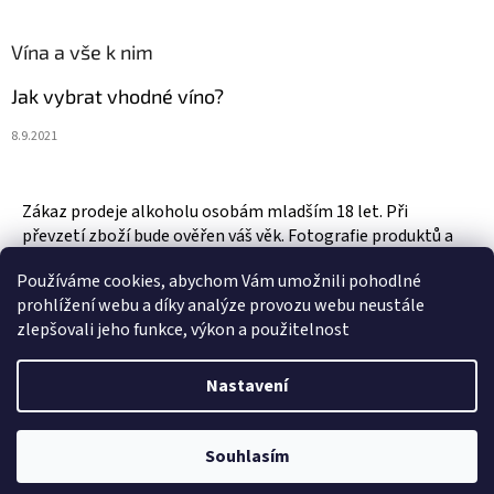
Vína a vše k nim
Jak vybrat vhodné víno?
8.9.2021
Zákaz prodeje alkoholu osobám mladším 18 let. Při
převzetí zboží bude ověřen váš věk. Fotografie produktů a
zboží jsou ilustrativní.
Používáme cookies, abychom Vám umožnili pohodlné
prohlížení webu a díky analýze provozu webu neustále
zlepšovali jeho funkce, výkon a použitelnost
Vytvořil Shoptet
Nastavení
Copyright 2026
Vinotéka & Alkotéka Style
. Všechna práva
Souhlasím
vyhrazena.
Upravit nastavení cookies