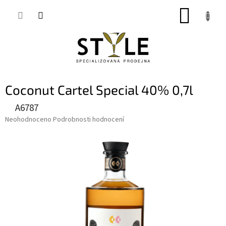
Přejít
NÁKUP
na
obsah
KOŠÍK
Coconut Cartel Special 40% 0,7l
A6787
Průměrné
Neohodnoceno
Podrobnosti hodnocení
hodnocení
produktu
je
0,0
z
5
hvězdiček.