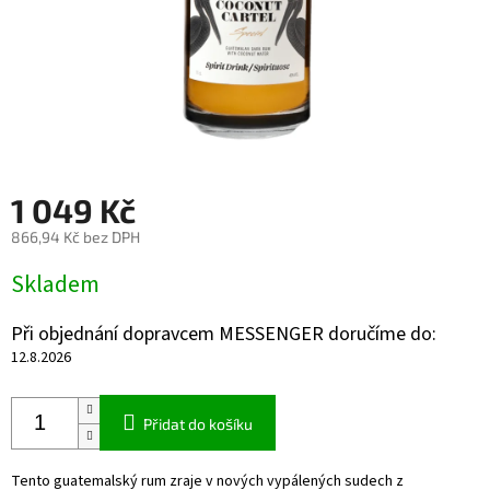
1 049 Kč
866,94 Kč bez DPH
Měrná
Skladem
cena:
Při objednání dopravcem MESSENGER doručíme do:
12.8.2026
Přidat do košíku
Tento guatemalský rum
zraje v nových vypálených sudech z