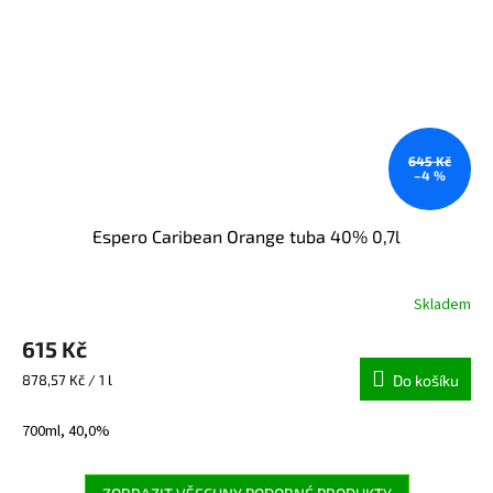
645 Kč
–4 %
Espero Caribean Orange tuba 40% 0,7l
Skladem
615 Kč
Měrná
878,57 Kč / 1 l
Do košíku
cena:
700ml, 40,0%