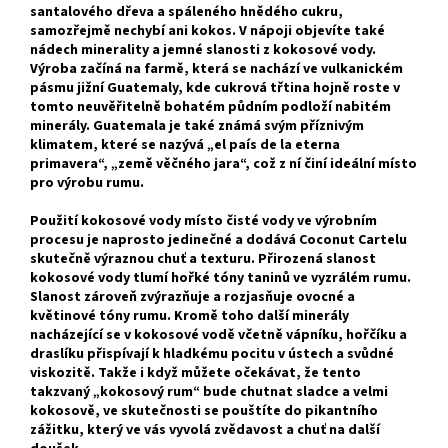
santalového dřeva a spáleného hnědého cukru,
samozřejmě nechybí ani kokos. V nápoji objevíte také
nádech minerality a jemné slanosti z kokosové vody.
Výroba začíná na farmě, která se nachází ve vulkanickém
pásmu jižní Guatemaly, kde cukrová třtina hojně roste v
tomto neuvěřitelně bohatém půdním podloží nabitém
minerály. Guatemala je také známá svým příznivým
klimatem, které se nazývá „el país de la eterna
primavera“, „země věčného jara“, což z ní činí ideální místo
pro výrobu rumu.
Použití kokosové vody místo čisté vody ve výrobním
procesu je naprosto jedinečné a dodává Coconut Cartelu
skutečně výraznou chuť a texturu. Přirozená slanost
kokosové vody tlumí hořké tóny taninů ve vyzrálém rumu.
Slanost zároveň zvýrazňuje a rozjasňuje ovocné a
květinové tóny rumu. Kromě toho další minerály
nacházející se v kokosové vodě včetně vápníku, hořčíku a
draslíku přispívají k hladkému pocitu v ústech a svůdné
viskozitě. Takže i když můžete očekávat, že tento
takzvaný „kokosový rum“ bude chutnat sladce a velmi
kokosově, ve skutečnosti se pouštíte do pikantního
zážitku, který ve vás vyvolá zvědavost a chuť na další