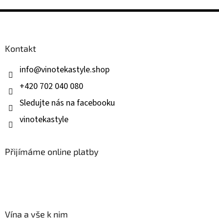
Z
á
p
a
Kontakt
t
í
info
@
vinotekastyle.shop
+420 702 040 080
Sledujte nás na facebooku
vinotekastyle
Přijímáme online platby
Vína a vše k nim