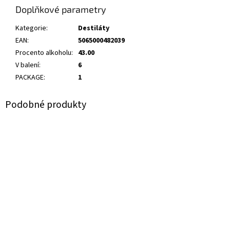
Doplňkové parametry
Kategorie
:
Destiláty
EAN
:
5065000482039
Procento alkoholu
:
43.00
V balení
:
6
PACKAGE
:
1