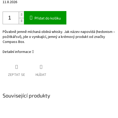
11.8.2026
Přidat do košíku
Půvabně jemně míchaná obilná whisky. Jak název napovídá (hedonism –
požitkářsví), jde o vynikající, jemný a krémový produkt od značky
Compass Box.
Detailní informace
ZEPTAT SE
HLÍDAT
Související produkty