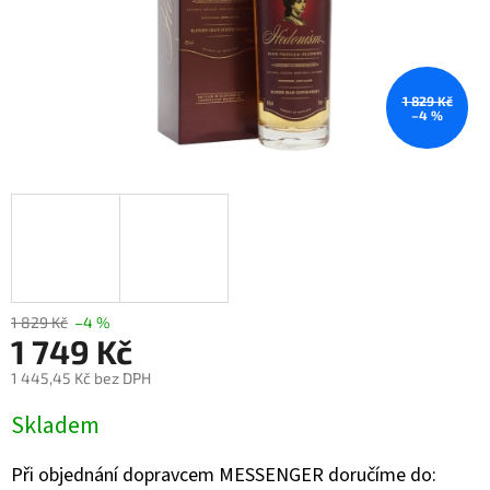
1 829 Kč
–4 %
1 829 Kč
–4 %
1 749 Kč
1 445,45 Kč bez DPH
Měrná
Skladem
cena:
Při objednání dopravcem MESSENGER doručíme do: