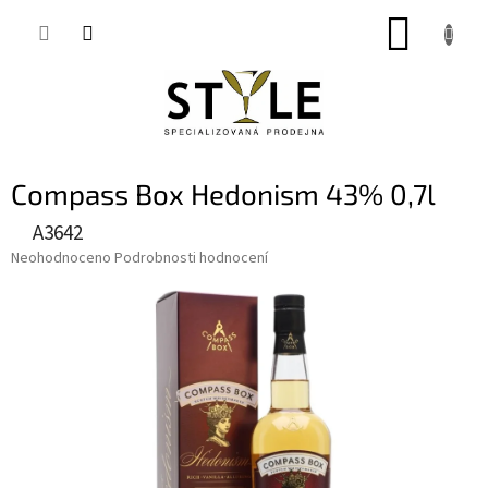
Přejít
NÁKUP
na
obsah
KOŠÍK
Compass Box Hedonism 43% 0,7l
A3642
Průměrné
Neohodnoceno
Podrobnosti hodnocení
hodnocení
produktu
je
0,0
z
5
hvězdiček.