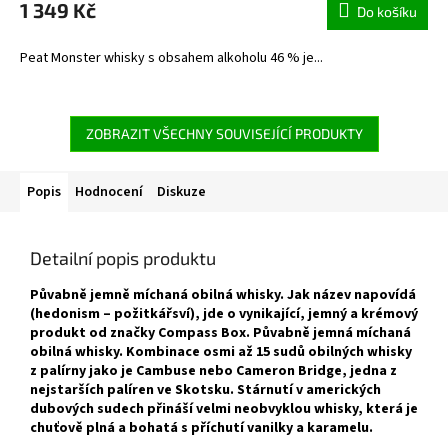
1 349 Kč
Do košíku
Peat Monster whisky s obsahem alkoholu 46 % je...
ZOBRAZIT VŠECHNY SOUVISEJÍCÍ PRODUKTY
Popis
Hodnocení
Diskuze
Detailní popis produktu
Půvabně jemně míchaná obilná whisky. Jak název napovídá
(hedonism – požitkářsví), jde o vynikající, jemný a krémový
produkt od značky Compass Box. Půvabně jemná míchaná
obilná whisky. Kombinace osmi až 15 sudů obilných whisky
z palírny jako je Cambuse nebo Cameron Bridge, jedna z
nejstarších palíren ve Skotsku. Stárnutí v amerických
dubových sudech přináší velmi neobvyklou whisky, která je
chuťově plná a bohatá s příchutí vanilky a karamelu.