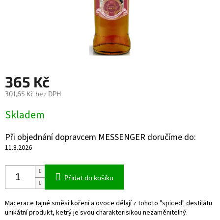
365 Kč
301,65 Kč bez DPH
Měrná
Skladem
cena:
Při objednání dopravcem MESSENGER doručíme do:
11.8.2026
Přidat do košíku
Macerace tajné směsi koření a ovoce dělají z tohoto "spiced" destilátu
unikátní produkt, ketrý je svou charakterisikou nezaměnitelný.