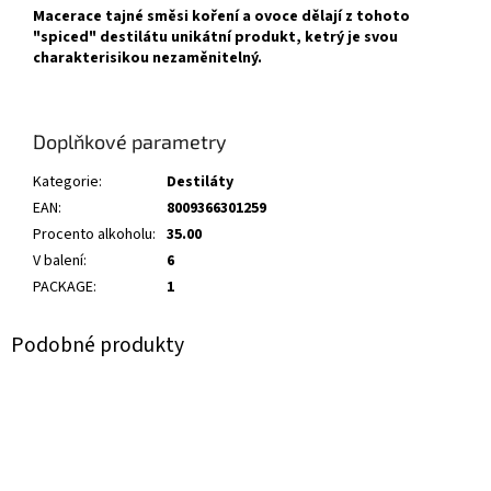
Macerace tajné směsi koření a ovoce dělají z tohoto
"spiced" destilátu unikátní produkt, ketrý je svou
charakterisikou nezaměnitelný.
Doplňkové parametry
Kategorie
:
Destiláty
EAN
:
8009366301259
Procento alkoholu
:
35.00
V balení
:
6
PACKAGE
:
1