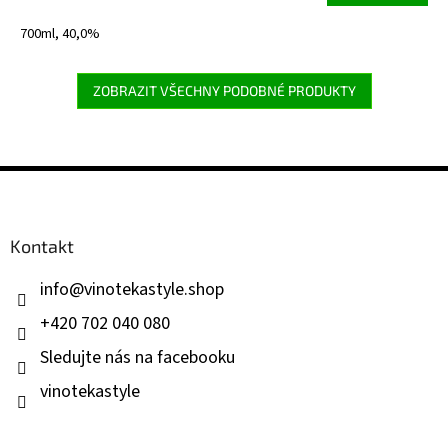
cena:
700ml, 40,0%
ZOBRAZIT VŠECHNY PODOBNÉ PRODUKTY
Z
á
p
a
Kontakt
t
í
info
@
vinotekastyle.shop
+420 702 040 080
Sledujte nás na facebooku
vinotekastyle