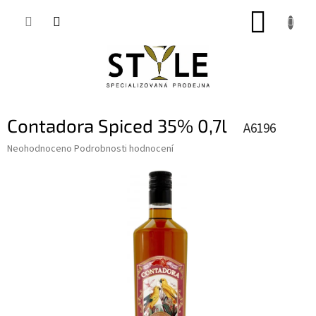
Přejít
NÁKUP
na
obsah
KOŠÍK
Contadora Spiced 35% 0,7l
A6196
Průměrné
Neohodnoceno
Podrobnosti hodnocení
hodnocení
produktu
je
0,0
z
5
hvězdiček.