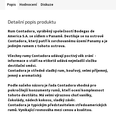
Popis
Hodnocení
Diskuze
Detailní popis produktu
Rum Contadora, vyráběný společností Bodegas de
America S.A. se sídlem v Panamě. Destiluje se na ostrově
Contadora, který patří k svrchovanému území Panamy a je
jediným rumem z tohoto ostrova.
Všechny rumy Contadora udávají poctivý věk zrání -
informace o stáří na etiketě udává nejmladší složku
destilační směsi.
Contadora je středně sladký rum, kouřový, velmi příjemný,
jemný a aromatický.
Podle našeho názoru je řada Contadora vhodná pro
pokročilejší konzumenty rumů, kteří ocení komplexnost
tohoto destilátu. Má velmi výraznou chuť vanilky,
čokolády, nádech kokosu, sladký závěr.
Contadora je typickým představitelem středoamerických
rumů. Vynikající rovnováha mezi cenou a kvalitou.