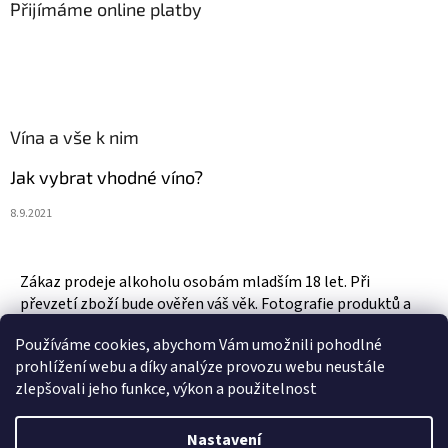
Přijímáme online platby
Vína a vše k nim
Jak vybrat vhodné víno?
8.9.2021
Zákaz prodeje alkoholu osobám mladším 18 let. Při
převzetí zboží bude ověřen váš věk. Fotografie produktů a
zboží jsou ilustrativní.
Používáme cookies, abychom Vám umožnili pohodlné
prohlížení webu a díky analýze provozu webu neustále
zlepšovali jeho funkce, výkon a použitelnost
Vytvořil Shoptet
Nastavení