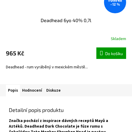
1 099 Kč
–12 %
Deadhead 6yo 40% 0,7l
Skladem
965 Kč
Do košíku
Deadhead - rum vyráběný v mexickém městě...
Popis
Hodnocení
Diskuze
Detailní popis produktu
Značka pochází z inspirace dávných receptů Mayů a
Aztéků. Deadhead Dark Chocolate je fúze rumu s