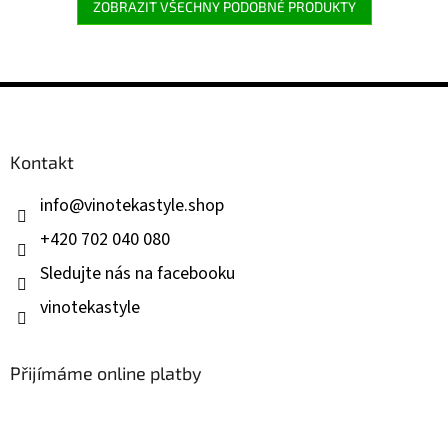
ZOBRAZIT VŠECHNY PODOBNÉ PRODUKTY
Z
á
p
a
Kontakt
t
í
info
@
vinotekastyle.shop
+420 702 040 080
Sledujte nás na facebooku
vinotekastyle
Přijímáme online platby