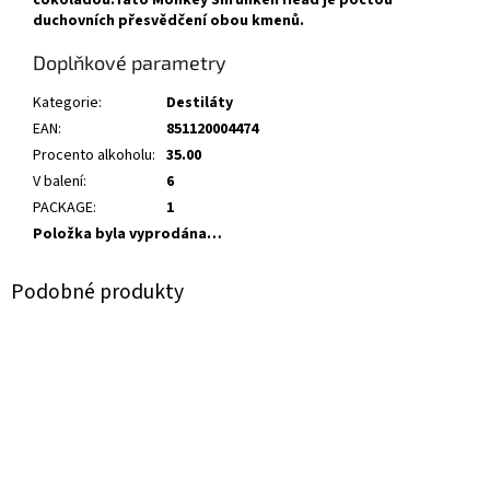
čokoládou.Tato Monkey Shrunken Head je poctou
duchovních přesvědčení obou kmenů.
Doplňkové parametry
Kategorie
:
Destiláty
EAN
:
851120004474
Procento alkoholu
:
35.00
V balení
:
6
PACKAGE
:
1
Položka byla vyprodána…