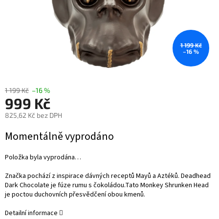
1 199 Kč
–16 %
1 199 Kč
–16 %
999 Kč
825,62 Kč bez DPH
Měrná
Momentálně vyprodáno
cena:
Položka byla vyprodána…
Značka pochází z inspirace dávných receptů Mayů a Aztéků. Deadhead
Dark Chocolate je fúze rumu s čokoládou.Tato Monkey Shrunken Head
je poctou duchovních přesvědčení obou kmenů.
Detailní informace