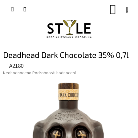
Přejít
NÁKUP
na
obsah
KOŠÍK
Deadhead Dark Chocolate 35% 0,7l
A2180
Průměrné
Neohodnoceno
Podrobnosti hodnocení
hodnocení
produktu
je
0,0
z
5
hvězdiček.