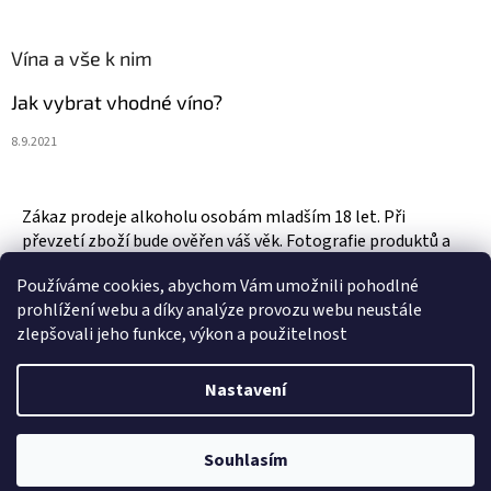
Vína a vše k nim
Jak vybrat vhodné víno?
8.9.2021
Zákaz prodeje alkoholu osobám mladším 18 let. Při
převzetí zboží bude ověřen váš věk. Fotografie produktů a
zboží jsou ilustrativní.
Používáme cookies, abychom Vám umožnili pohodlné
prohlížení webu a díky analýze provozu webu neustále
zlepšovali jeho funkce, výkon a použitelnost
Vytvořil Shoptet
Nastavení
Copyright 2026
Vinotéka & Alkotéka Style
. Všechna práva
Souhlasím
vyhrazena.
Upravit nastavení cookies