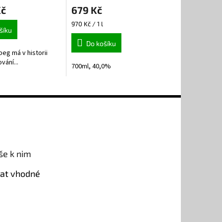
Kč
679 Kč
Měrná
970 Kč / 1 l
šíku
cena:
Do košíku
beg má v historii
vání...
700ml, 40,0%
še k nim
rat vhodné