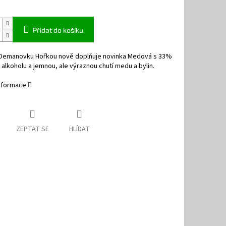
Přidat do košíku
í Demanovku Hořkou nově doplňuje novinka Medová s 33%
lkoholu a jemnou, ale výraznou chutí medu a bylin.
informace
ZEPTAT SE
HLÍDAT