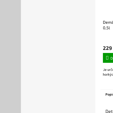
Demä
0,5l
229
D
Je urč
horkých
Popi
Det