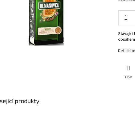
Stávajíc
obsahem a
Detailní 
TISK
sející produkty