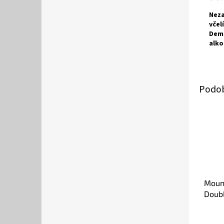
Neza
včel
Dema
alko
Mount
Doub
0,7l