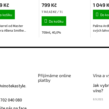
9 Kč
799 Kč
1 049 
Měrná
1 141,43 Kč / 1 l
o košíku
Do ko
cena:
Do košíku
Barrel od Master
Palírna Ard
ra Allena Smithe...
svých lahvo
700ml, 40,0%
Přijímáme online
Vína a v
platby
Jak vyb
@
vinotekastyle.
víno?
 702 040 080
8.9.2021
jte nás na face