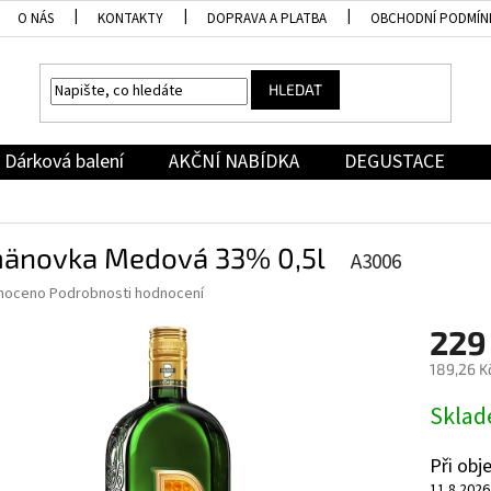
O NÁS
KONTAKTY
DOPRAVA A PLATBA
OBCHODNÍ PODMÍN
HLEDAT
Dárková balení
AKČNÍ NABÍDKA
DEGUSTACE
änovka Medová 33% 0,5l
A3006
né
noceno
Podrobnosti hodnocení
ní
229
u
189,26 K
Měrná
Skla
cena:
ek.
Při ob
11.8.2026