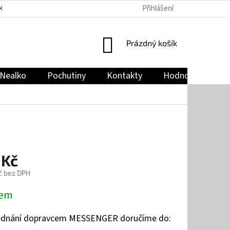
Přihlášení
KY
PODMÍNKY OCHRANY OSOBNÍCH ÚDAJŮ
JAK NAKUPOVAT
NÁKUPNÍ
Prázdný košík
KOŠÍK
Nealko
Pochutiny
Kontakty
Hodnocení obch
 Kč
č bez DPH
dem
jednání dopravcem MESSENGER doručíme do: