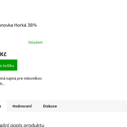
novka Horká 38%
Skladem
 Kč
o košíku
ená najmä pre milovníkov
...
s
Hodnocení
Diskuze
ailní popis produktu