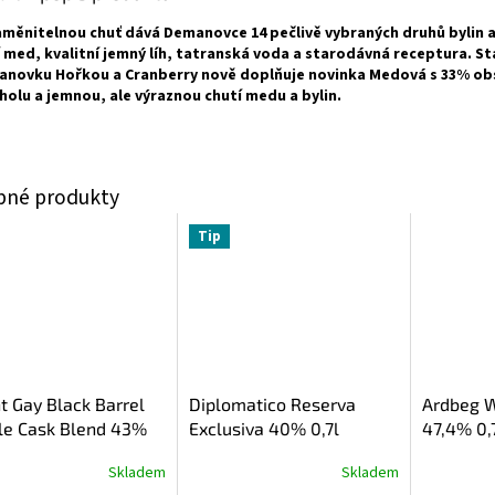
měnitelnou chuť dává Demanovce 14 pečlivě vybraných druhů bylin a
í med, kvalitní jemný líh, tatranská voda a starodávná receptura. Stá
novku Hořkou a Cranberry nově doplňuje novinka Medová s 33% o
holu a jemnou, ale výraznou chutí medu a bylin.
Tip
 Gay Black Barrel
Diplomatico Reserva
Ardbeg W
le Cask Blend 43%
Exclusiva 40% 0,7l
47,4% 0,
Skladem
Skladem