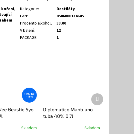
 koření,
Kategorie
:
Destiláty
vající
EAN
:
8586000134645
bsahem
Procento alkoholu
:
33.00
V balení
:
12
PACKAGE
:
1
1 190 Kč
Další
–11 %
produkt
ee Beastie 5yo
Diplomatico Mantuano
7l
tuba 40% 0,7l
Skladem
Skladem