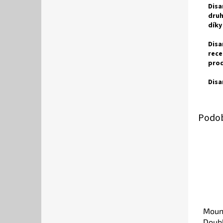
Disa
druh
díky
Disa
rece
prod
Disa
Mount
Doub