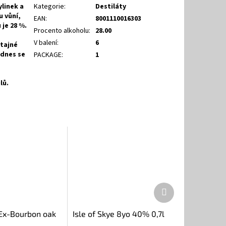
ylinek a
Kategorie
:
Destiláty
u vůní,
EAN
:
8001110016303
je 28 %.
Procento alkoholu
:
28.00
V balení
:
6
 tajné
 dnes se
PACKAGE
:
1
lů.
Další
produkt
Ex-Bourbon oak
Isle of Skye 8yo 40% 0,7l