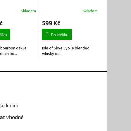
Skladem
Skladem
č
599 Kč
šíku
Do košíku
-bourbon oak je
Isle of Skye 8yo je blended
dech po...
whisky od...
še k nim
rat vhodné