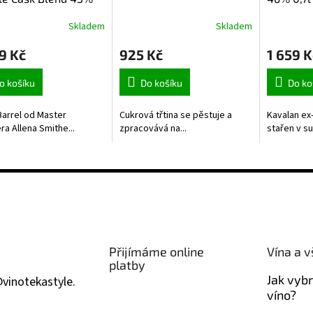
Skladem
Skladem
9 Kč
925 Kč
1 659 K
o košíku
Do košíku
Do ko
Barrel od Master
Cukrová třtina se pěstuje a
Kavalan ex
ra Allena Smithe...
zpracovává na...
stařen v su
Přijímáme online
Vína a v
platby
Jak vyb
@
vinotekastyle.
víno?