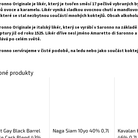
ronno Originale je likér, který je tvořen směsí 17 pečlivě vybraných b
ů ovoce a karamelu. Likér vyniká sladkou ovocnou chutí a mandlovo
 které se stal nezbytnou součástí mnohých koktejlů. Obsah alkoholu 
ronno Originale je italský likér, který se vyrábí v Saronno na základě
ptury již od roku 1525. Likér dříve nesl jméno Amaretto di Saronno a
ává po celém světě.
ronno servírujeme v čisté podobě, na ledu nebo jako součást koktej
 Gay Black Barrel
Naga Siam 10yo 40% 0,7l
Kavalan 
le Cask Blend 43%
46% 0,7l