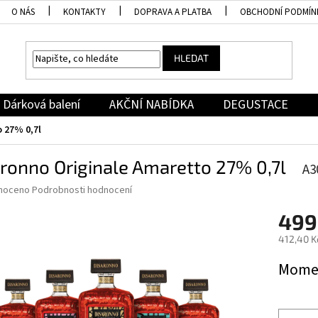
O NÁS
KONTAKTY
DOPRAVA A PLATBA
OBCHODNÍ PODMÍN
HLEDAT
Dárková balení
AKČNÍ NABÍDKA
DEGUSTACE
 27% 0,7l
ronno Originale Amaretto 27% 0,7l
A3
né
noceno
Podrobnosti hodnocení
ní
499
u
412,40 K
Měrná
Momen
cena:
ek.