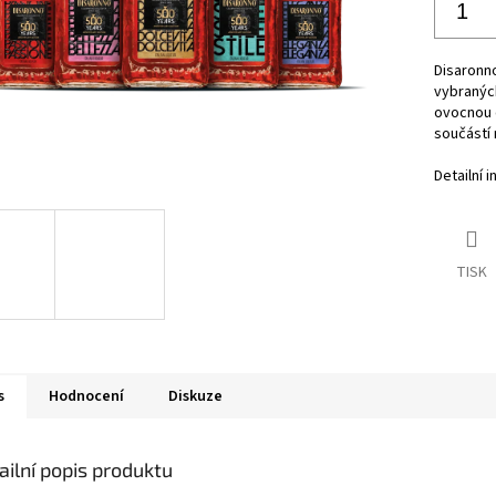
Disaronno
vybraných
ovocnou c
součástí 
Detailní 
TISK
s
Hodnocení
Diskuze
ailní popis produktu