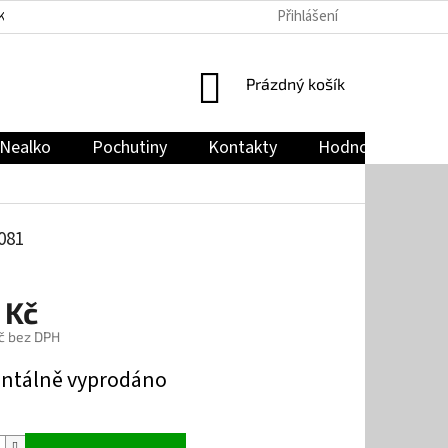
Přihlášení
KY
PODMÍNKY OCHRANY OSOBNÍCH ÚDAJŮ
JAK NAKUPOVAT
NÁKUPNÍ
Prázdný košík
KOŠÍK
Nealko
Pochutiny
Kontakty
Hodnocení obch
081
 Kč
č bez DPH
tálně vyprodáno