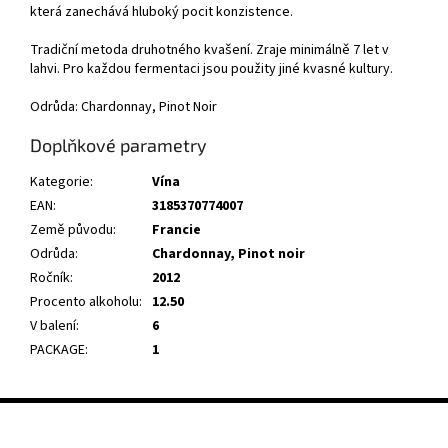
která zanechává hluboký pocit konzistence.
Tradiční metoda druhotného kvašení. Zraje minimálně 7 let v
lahvi. Pro každou fermentaci jsou použity jiné kvasné kultury.
Odrůda: Chardonnay, Pinot Noir
Doplňkové parametry
Kategorie
:
Vína
EAN
:
3185370774007
Země původu
:
Francie
Odrůda
:
Chardonnay
,
Pinot noir
Ročník
:
2012
Procento alkoholu
:
12.50
V balení
:
6
PACKAGE
:
1
Z
á