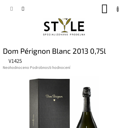
Přejít
NÁKUP
na
obsah
KOŠÍK
Dom Pérignon Blanc 2013 0,75l
V1425
Průměrné
Neohodnoceno
Podrobnosti hodnocení
hodnocení
produktu
je
0,0
z
5
hvězdiček.