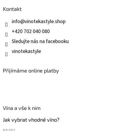
p
a
Kontakt
t
í
info
@
vinotekastyle.shop
+420 702 040 080
Sledujte nás na facebooku
vinotekastyle
Přijímáme online platby
Vína a vše k nim
Jak vybrat vhodné víno?
8.9.2021