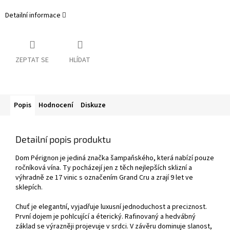
Detailní informace
ZEPTAT SE
HLÍDAT
Popis
Hodnocení
Diskuze
Detailní popis produktu
Dom Pérignon je jediná značka šampaňského, která nabízí pouze
ročníková vína. Ty pocházejí jen z těch nejlepších sklizní a
výhradně ze 17 vinic s označením Grand Cru a zrají 9 let ve
sklepích.
Chuť je elegantní, vyjadřuje luxusní jednoduchost a preciznost.
První dojem je pohlcující a éterický. Rafinovaný a hedvábný
základ se výrazněji projevuje v srdci. V závěru dominuje slanost,