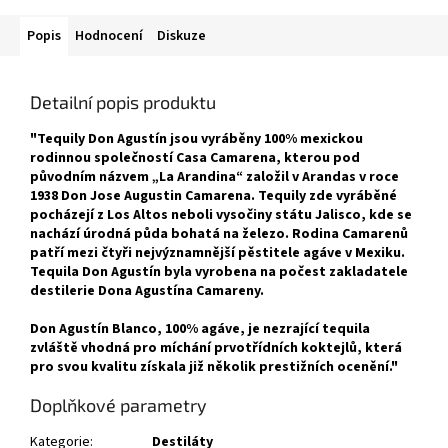
Popis
Hodnocení
Diskuze
Detailní popis produktu
"Tequily Don Agustín jsou vyráběny 100% mexickou
rodinnou společností Casa Camarena, kterou pod
původním názvem „La Arandina“ založil v Arandas v roce
1938 Don Jose Augustin Camarena. Tequily zde vyráběné
pocházejí z Los Altos neboli vysočiny státu Jalisco, kde se
nachází úrodná půda bohatá na železo. Rodina Camarenů
patří mezi čtyři nejvýznamnější pěstitele agáve v Mexiku.
Tequila Don Agustín byla vyrobena na počest zakladatele
destilerie Dona Agustína Camareny.
Don Agustín Blanco, 100% agáve, je nezrající tequila
zvláště vhodná pro míchání prvotřídních koktejlů, která
pro svou kvalitu získala již několik prestižních ocenění."
Doplňkové parametry
Kategorie
:
Destiláty