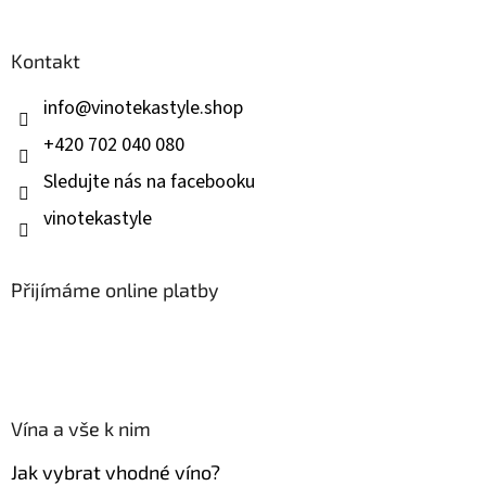
á
p
a
Kontakt
t
í
info
@
vinotekastyle.shop
+420 702 040 080
Sledujte nás na facebooku
vinotekastyle
Přijímáme online platby
Vína a vše k nim
Jak vybrat vhodné víno?