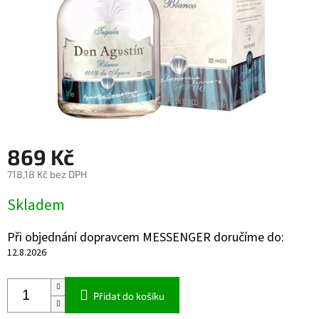
869 Kč
718,18 Kč bez DPH
Měrná
Skladem
cena:
Při objednání dopravcem MESSENGER doručíme do:
12.8.2026
Přidat do košíku