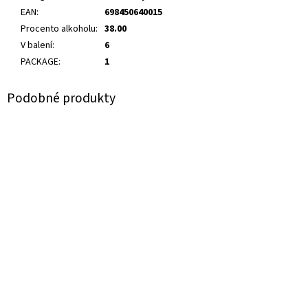
EAN
:
698450640015
Procento alkoholu
:
38.00
V balení
:
6
PACKAGE
:
1