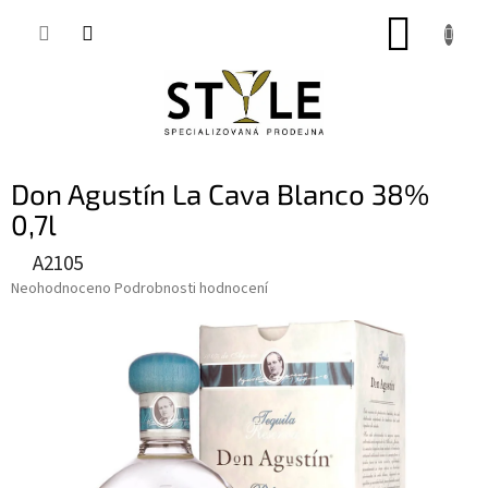
Přejít
NÁKUP
na
obsah
KOŠÍK
Don Agustín La Cava Blanco 38%
0,7l
A2105
Průměrné
Neohodnoceno
Podrobnosti hodnocení
hodnocení
produktu
je
0,0
z
5
hvězdiček.