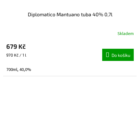
Diplomatico Mantuano tuba 40% 0,7l
Skladem
679 Kč
Měrná
970 Kč / 1 l
Do košíku
cena:
700ml, 40,0%