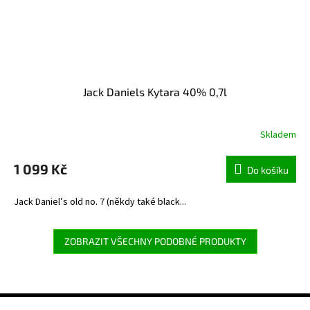
Jack Daniels Kytara 40% 0,7l
Skladem
1 099 Kč
Do košíku
Jack Daniel’s old no. 7 (někdy také black...
ZOBRAZIT VŠECHNY PODOBNÉ PRODUKTY
Z