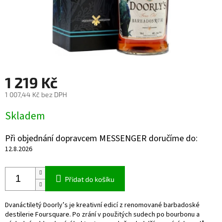
1 219 Kč
1 007,44 Kč bez DPH
Měrná
Skladem
cena:
Při objednání dopravcem MESSENGER doručíme do:
12.8.2026
Přidat do košíku
Dvanáctiletý Doorly’s je kreativní edicí z renomované barbadoské
destilerie Foursquare. Po zrání v použitých sudech po bourbonu a