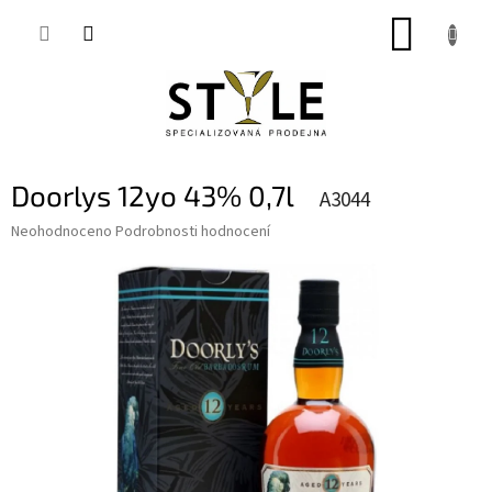
Přejít
NÁKUP
na
obsah
KOŠÍK
Doorlys 12yo 43% 0,7l
A3044
Průměrné
Neohodnoceno
Podrobnosti hodnocení
hodnocení
produktu
je
0,0
z
5
hvězdiček.