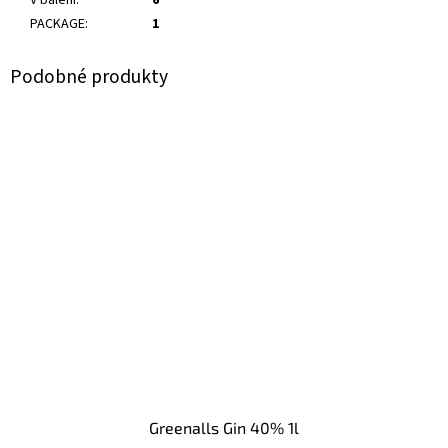
V balení
:
6
PACKAGE
:
1
Greenalls Gin 40% 1l