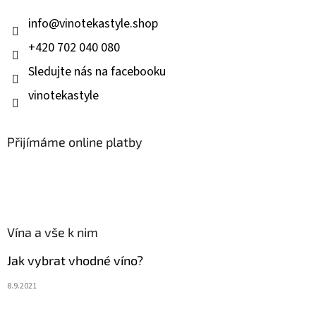
t
í
info
@
vinotekastyle.shop
+420 702 040 080
Sledujte nás na facebooku
vinotekastyle
Přijímáme online platby
Vína a vše k nim
Jak vybrat vhodné víno?
8.9.2021