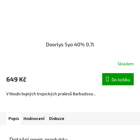
Doorlys 5yo 40% 0,7l
Skladem
649 Kč
Do košíku
V hloubi bujných tropických pralesů Barbadosu...
Popis
Hodnocení
Diskuze
Detailní popis produktu