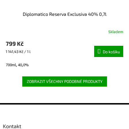
Diplomatico Reserva Exclusiva 40% 0,7l
Skladem
799 Kč
Měrná
1 141,43 Kč / 1 l
Do košíku
cena:
700ml, 40,0%
ZOBRAZIT VŠECHNY PODOBNÉ PRODUKTY
Z
á
p
a
Kontakt