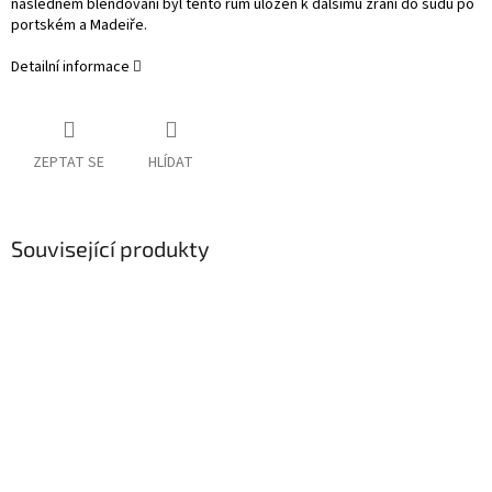
následném blendování byl tento rum uložen k dalšímu zrání do sudů po
portském a Madeiře.
Detailní informace
ZEPTAT SE
HLÍDAT
Související produkty