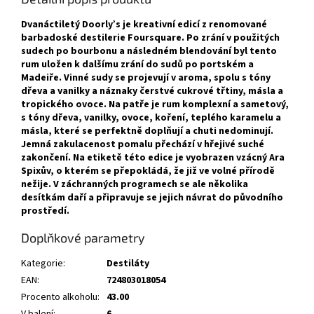
Dvanáctiletý Doorly’s je kreativní edicí z renomované
barbadoské destilerie Foursquare. Po zrání v použitých
sudech po bourbonu a následném blendování byl tento
rum uložen k dalšímu zrání do sudů po portském a
Madeiře. Vinné sudy se projevují v aroma, spolu s tóny
dřeva a vanilky a náznaky čerstvé cukrové třtiny, másla a
tropického ovoce. Na patře je rum komplexní a sametový,
s tóny dřeva, vanilky, ovoce, koření, teplého karamelu a
másla, které se perfektně doplňují a chuti nedominují.
Jemná zakulacenost pomalu přechází v hřejivé suché
zakončení. Na etiketě této edice je vyobrazen vzácný Ara
Spixův, o kterém se přepokládá, že již ve volné přírodě
nežije. V záchranných programech se ale několika
desítkám daří a připravuje se jejich návrat do původního
prostředí.
Doplňkové parametry
Kategorie
:
Destiláty
EAN
:
724803018054
Procento alkoholu
:
43.00