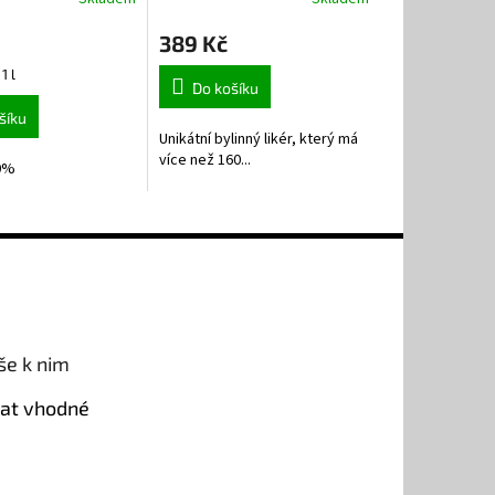
Průměrné
hodnocení
389 Kč
produktu
je
1 l
5,0
Do košíku
z
šíku
5
Unikátní bylinný likér, který má
hvězdiček.
více než 160...
,0%
še k nim
rat vhodné