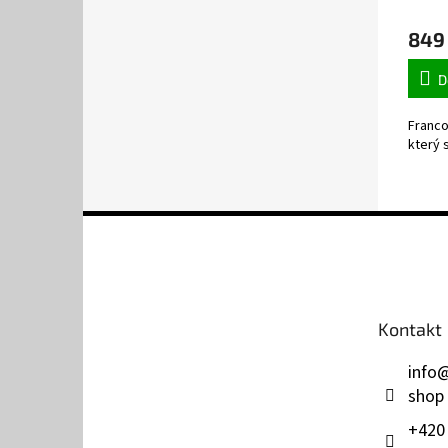
849
D
Franco
který s
Z
á
p
a
t
Kontakt
í
info
shop
+420