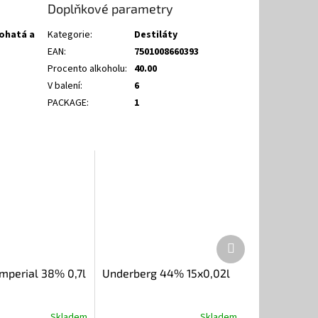
Doplňkové parametry
Bohatá a
Kategorie
:
Destiláty
EAN
:
7501008660393
Procento alkoholu
:
40.00
V balení
:
6
PACKAGE
:
1
Další
produkt
Imperial 38% 0,7l
Underberg 44% 15x0,02l
Skladem
Skladem