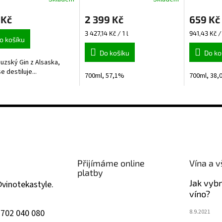
 Kč
2 399 Kč
659 Kč
Měrná
Měrná
3 427,14 Kč / 1 l
941,43 Kč / 
o košíku
cena:
cena:
Do košíku
Do ko
uzský Gin z Alsaska,
e destiluje...
700ml, 57,1%
700ml, 38
Přijímáme online
Vína a v
platby
Jak vyb
@
vinotekastyle.
víno?
 702 040 080
8.9.2021