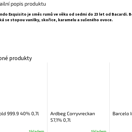
ailní popis produktu
ndo Exquisito je směs rumů ve věku od sedmi do 23 let od Bacardi. 
ká se stopou vanilky, skořice, karamelu a sušeného ovoce.
old 999.9 40% 0,7l
Ardbeg Corryvreckan
Barcelo 
57,1% 0,7l
Skladem
Skladem