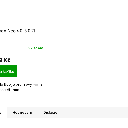
ndo Neo 40% 0,7l
Skladem
9 Kč
o košíku
o Neo je prémiový rum z
acardi. Rum...
s
Hodnocení
Diskuze