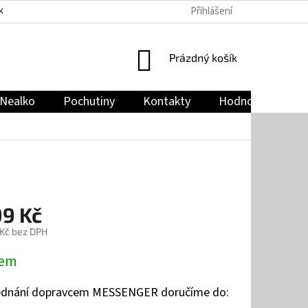
Přihlášení
KY
PODMÍNKY OCHRANY OSOBNÍCH ÚDAJŮ
JAK NAKUPOVAT
NÁKUPNÍ
Prázdný košík
KOŠÍK
Nealko
Pochutiny
Kontakty
Hodnocení obch
99 Kč
 Kč bez DPH
dem
jednání dopravcem MESSENGER doručíme do: