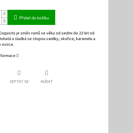
Přidat do košíku
xquisito je směs rumů ve věku od sedmi do 23 let od
Bohatá a sladká se stopou vanilky, skořice, karamelu a
 ovoce.
informace
ZEPTAT SE
HLÍDAT