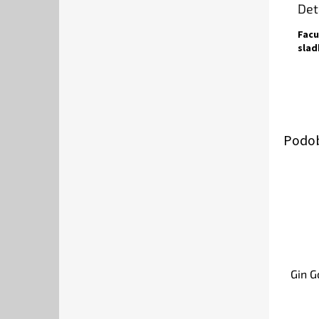
Det
Facu
slad
Gin G