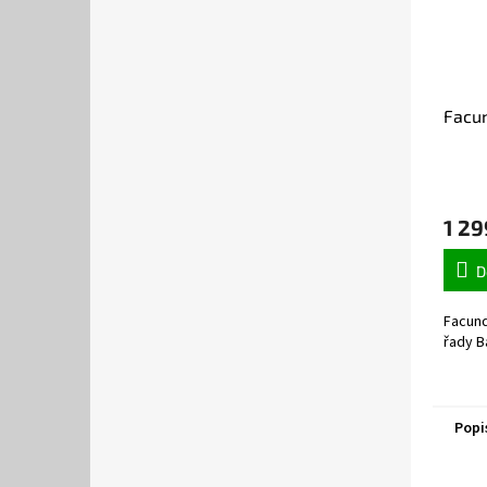
Facu
1 29
D
Facund
řady B
Popi