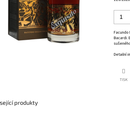
Facundo E
Bacardi. 
sušeného
Detailní 
TISK
sející produkty