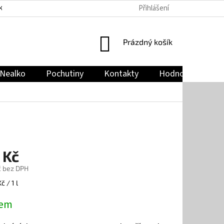
Přihlášení
KY
PODMÍNKY OCHRANY OSOBNÍCH ÚDAJŮ
JAK NAKUPOVAT
NÁKUPNÍ
Prázdný košík
KOŠÍK
Nealko
Pochutiny
Kontakty
Hodnocení obch
 Kč
č bez DPH
č / 1 l
dem