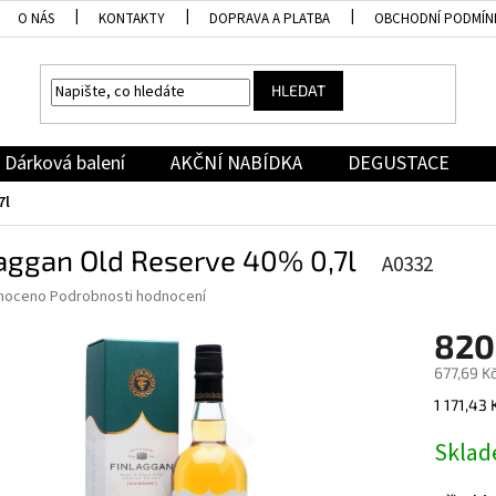
O NÁS
KONTAKTY
DOPRAVA A PLATBA
OBCHODNÍ PODMÍN
HLEDAT
Dárková balení
AKČNÍ NABÍDKA
DEGUSTACE
7l
aggan Old Reserve 40% 0,7l
A0332
né
noceno
Podrobnosti hodnocení
ní
820
u
677,69 K
Měrná
1 171,43 K
cena:
ek.
Skla