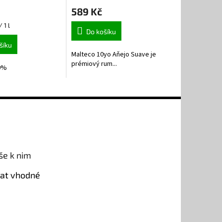
589 Kč
 1 l
Do košíku
šíku
Malteco 10yo Aňejo Suave je
prémiový rum...
,0%
še k nim
rat vhodné