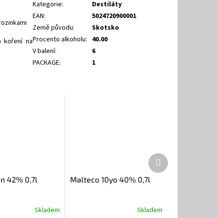
Kategorie
:
Destiláty
EAN
:
5024720900001
rozinkami
Země původu
:
Skotsko
Procento alkoholu
:
40.00
 koření na
V balení
:
6
PACKAGE
:
1
Další
produkt
in 42% 0,7l
Malteco 10yo 40% 0,7l
Skladem
Skladem