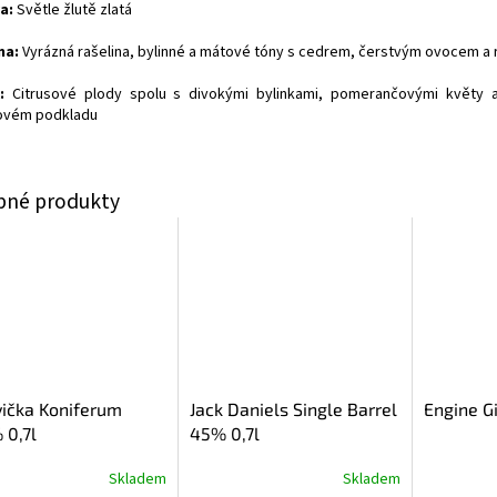
a:
Světle žlutě zlatá
ma:
Vyrázná rašelina, bylinné a mátové tóny s cedrem, čerstvým ovocem a 
:
Citrusové plody spolu s divokými bylinkami, pomerančovými květy a
ovém podkladu
ička Koniferum
Jack Daniels Single Barrel
Engine G
 0,7l
45% 0,7l
Skladem
Skladem