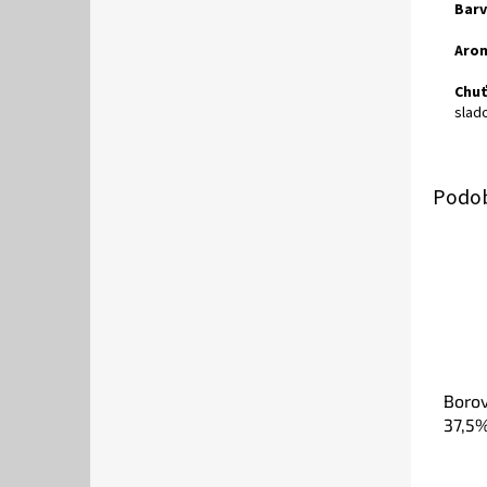
Barv
Aro
Chuť
slad
Borov
37,5%