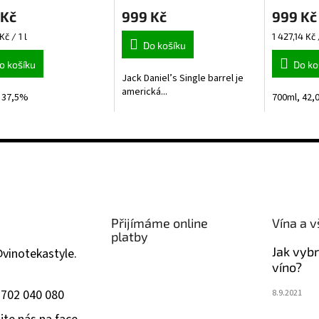
 Kč
999 Kč
999 Kč
Měrná
Kč / 1 l
1 427,14 Kč /
Do košíku
cena:
o košíku
Do ko
Jack Daniel’s Single barrel je
americká...
 37,5%
700ml, 42
Přijímáme online
Vína a v
platby
Jak vyb
@
vinotekastyle.
víno?
 702 040 080
8.9.2021