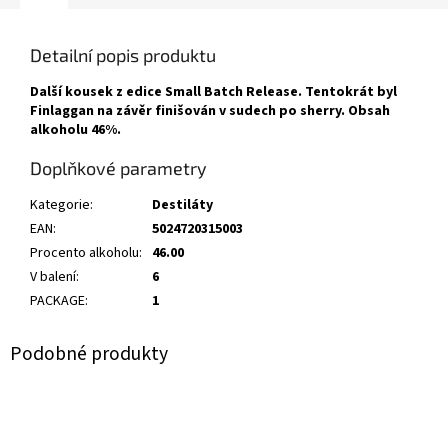
Detailní popis produktu
Další kousek z edice Small Batch Release. Tentokrát byl
Finlaggan na závěr finišován v sudech po sherry. Obsah
alkoholu 46%.
Doplňkové parametry
Kategorie
:
Destiláty
EAN
:
5024720315003
Procento alkoholu
:
46.00
V balení
:
6
PACKAGE
:
1