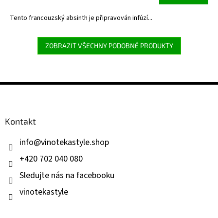
Tento francouzský absinth je připravován infúzí...
ZOBRAZIT VŠECHNY PODOBNÉ PRODUKTY
Z
á
p
a
Kontakt
t
í
info
@
vinotekastyle.shop
+420 702 040 080
Sledujte nás na facebooku
vinotekastyle