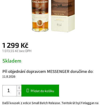
1 299 Kč
1 073,55 Kč bez DPH
Měrná
Skladem
cena:
Při objednání dopravcem MESSENGER doručíme do:
11.8.2026
Přidat do košíku
Další kousek z edice Small Batch Release. Tentokrát byl Finlaggan na