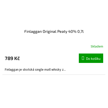
Finlaggan Original Peaty 40% 0,7l
Skladem
789 Kč
Do košíku
Finlaggan je skotská single matl whisky z...