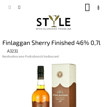
Přejít
NÁKUP
na
obsah
KOŠÍK
Finlaggan Sherry Finished 46% 0,7l
A3231
Průměrné
Neohodnoceno
Podrobnosti hodnocení
hodnocení
produktu
je
0,0
z
5
hvězdiček.