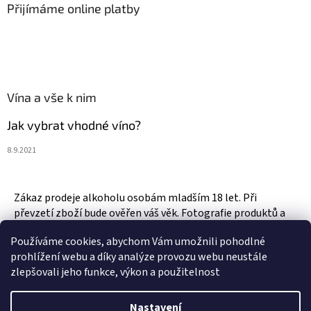
Přijímáme online platby
Vína a vše k nim
Jak vybrat vhodné víno?
8.9.2021
Zákaz prodeje alkoholu osobám mladším 18 let. Při
převzetí zboží bude ověřen váš věk. Fotografie produktů a
zboží jsou ilustrativní.
Používáme cookies, abychom Vám umožnili pohodlné
prohlížení webu a díky analýze provozu webu neustále
zlepšovali jeho funkce, výkon a použitelnost
Vytvořil Shoptet
Nastavení