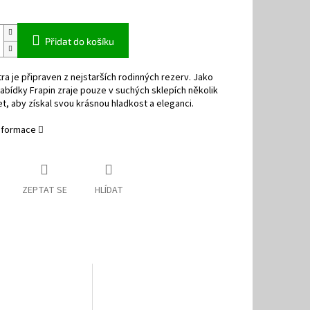
Přidat do košíku
tra je připraven z nejstarších rodinných rezerv. Jako
nabídky Frapin zraje pouze v suchých sklepích několik
et, aby získal svou krásnou hladkost a eleganci.
informace
ZEPTAT SE
HLÍDAT