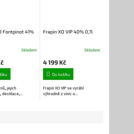
O Fontpinot 41%
Frapin XO VIP 40% 0,7l
Skladem
Skladem
Kč
4 199 Kč
šíku
Do košíku
ů, jejich
Frapin XO VIP se vyrábí
 destilace,...
výhradně z vinic o...