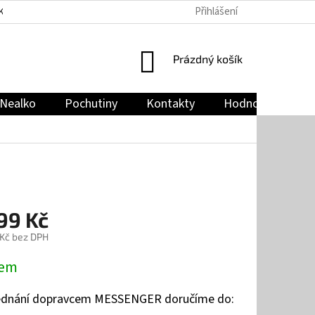
Přihlášení
KY
PODMÍNKY OCHRANY OSOBNÍCH ÚDAJŮ
JAK NAKUPOVAT
NÁKUPNÍ
Prázdný košík
KOŠÍK
Nealko
Pochutiny
Kontakty
Hodnocení obch
99 Kč
 Kč bez DPH
dem
jednání dopravcem MESSENGER doručíme do: