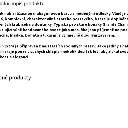
ailní popis produktu
k nabízí úžasnou mahagonovou barvu s měděnými odlesky. Vůně je 
á, komplexní, charakter vůně starého portského, která je doplněná
ěných krabiček na doutníky. Typická pro staré koňaky Grande Cha
zlující vůně kandovaného ovoce jako meruňka jsou příjemně na poz
láčná, hladká, bohatá a luxusní, s výjimečně dlouhým závěrem.
in Extra je připraven z nejstarších rodinných rezerv. Jako jediný z n
in zraje pouze v suchých sklepích několik desítek let, aby získal sv
kost a eleganci.