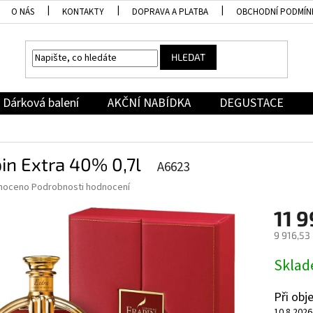
O NÁS
KONTAKTY
DOPRAVA A PLATBA
OBCHODNÍ PODMÍN
HLEDAT
Dárková balení
AKČNÍ NABÍDKA
DEGUSTACE
in Extra 40% 0,7l
A6623
né
noceno
Podrobnosti hodnocení
ní
11 9
u
9 916,53
Měrná
Skla
cena:
ek.
Při ob
10.8.2026