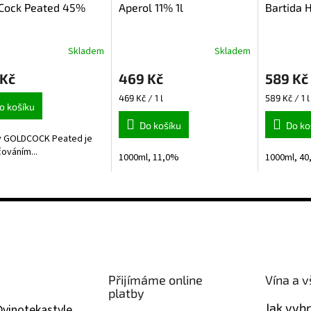
 Cock Peated 45%
Aperol 11% 1l
Bartida 
Skladem
Skladem
Průměrné
hodnocení
 Kč
469 Kč
589 Kč
produktu
je
Měrná
Měrná
469 Kč / 1 l
589 Kč / 1 l
5,0
o košíku
cena:
cena:
z
Do košíku
Do ko
5
y GOLDCOCK Peated je
hvězdiček.
ováním...
1000ml, 11,0%
1000ml, 4
Přijímáme online
Vína a v
platby
Jak vyb
@
vinotekastyle.