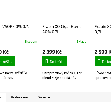
n VSOP 40% 0,7l
Frapin XO Cigar Blend
Frapin X
40% 0,7l
0,7l
Skladem
Skladem
9 Kč
2 399 Kč
2 599 
o košíku
Do košíku
Do ko
vá barva svědčí o
Ultraprémiový koňak Cigar
Původ hrozn
stárnutí...
Blend XO je speciálně...
zpracování,
s
Hodnocení
Diskuze