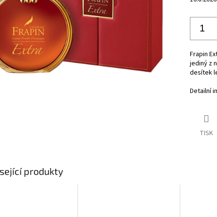
Frapin Ex
jediný z 
desítek l
Detailní 
TISK
sející produkty