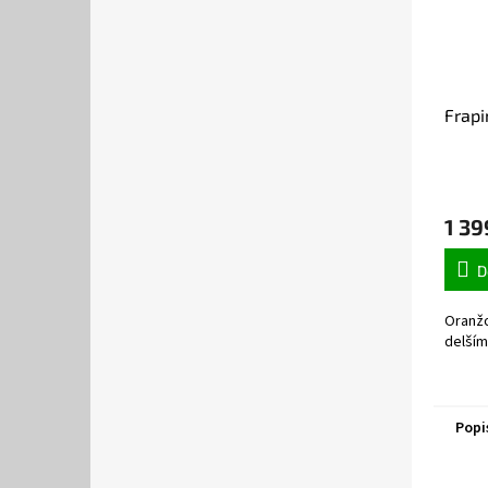
Frapi
1 39
D
Oranžo
delším 
Popi