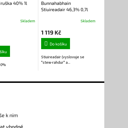
Hruška 40% 1l
Bunnahabhain
Stiuireadair 46,3% 0,7l
Skladem
Skladem
1 119 Kč
Do košíku
šíku
Stiuireadair (vyslovuje se
"stew-rahdur" a...
0,0%
še k nim
rat vhodné