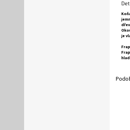
Det
Koňa
jemn
dřev
Okou
je v
Frap
Frap
hlad