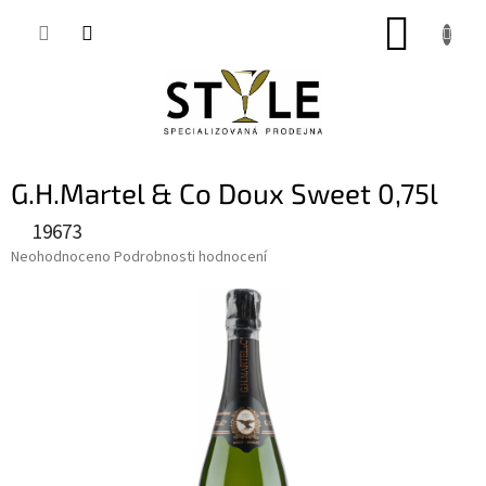
Přejít
NÁKUP
na
obsah
KOŠÍK
G.H.Martel & Co Doux Sweet 0,75l
19673
Průměrné
Neohodnoceno
Podrobnosti hodnocení
hodnocení
produktu
je
0,0
z
5
hvězdiček.