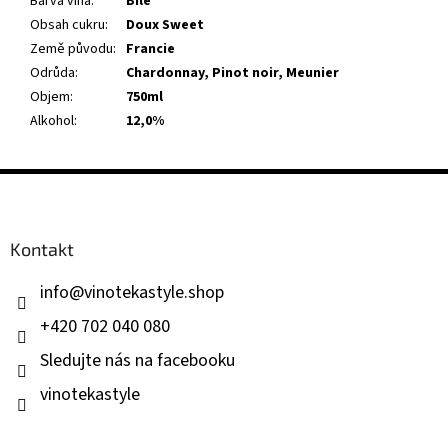
Barva vína
:
Bílé
Obsah cukru
:
Doux Sweet
Země původu
:
Francie
Odrůda
:
Chardonnay
,
Pinot noir
,
Meunier
Objem
:
750ml
Alkohol
:
12,0%
Z
á
p
a
Kontakt
t
í
info
@
vinotekastyle.shop
+420 702 040 080
Sledujte nás na facebooku
vinotekastyle