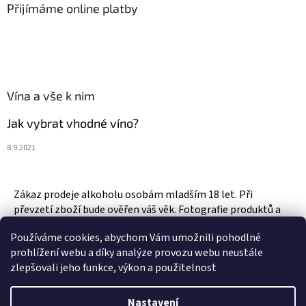
Přijímáme online platby
Vína a vše k nim
Jak vybrat vhodné víno?
8.9.2021
Zákaz prodeje alkoholu osobám mladším 18 let. Při
převzetí zboží bude ověřen váš věk. Fotografie produktů a
zboží jsou ilustrativní.
Používáme cookies, abychom Vám umožnili pohodlné
prohlížení webu a díky analýze provozu webu neustále
zlepšovali jeho funkce, výkon a použitelnost
Vytvořil Shoptet
Nastavení