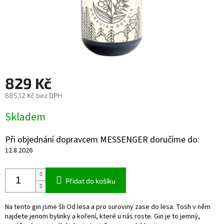
829 Kč
685,12 Kč bez DPH
Měrná
Skladem
cena:
Při objednání dopravcem MESSENGER doručíme do:
12.8.2026
Přidat do košíku
Na tento gin jsme šli Od lesa a pro suroviny zase do lesa. Tosh v něm
najdete jenom bylinky a koření, které u nás roste. Gin je to jemný,