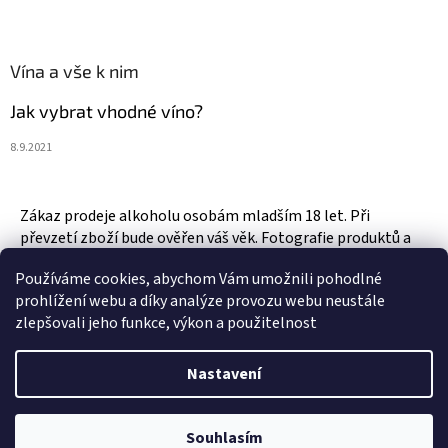
Vína a vše k nim
Jak vybrat vhodné víno?
8.9.2021
Zákaz prodeje alkoholu osobám mladším 18 let. Při
převzetí zboží bude ověřen váš věk. Fotografie produktů a
zboží jsou ilustrativní.
Používáme cookies, abychom Vám umožnili pohodlné
prohlížení webu a díky analýze provozu webu neustále
zlepšovali jeho funkce, výkon a použitelnost
Vytvořil Shoptet
Nastavení
Copyright 2026
Vinotéka & Alkotéka Style
. Všechna práva
Souhlasím
vyhrazena.
Upravit nastavení cookies