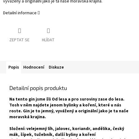
vyvážený a originální jako je ta naše moravská krajina.
Detailní informace
ZEPTAT SE
HLÍDAT
Popis
Hodnocení
Diskuze
Detailní popis produktu
Na tento gin jsme šli Od lesa a pro suroviny zase do lesa.
Tosh v něm najdete jenom bylinky a koření, které u nás
roste. Gin je to jemný, vyvážený a originální jako je ta naše
moravská krajina.
Složení: velejemný líh, jalovec, koriandr, andělika, český
mák, šípek, tužebník, další byliny a koření