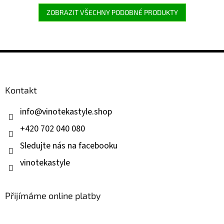
ZOBRAZIT VŠECHNY PODOBNÉ PRODUKTY
Z
á
p
a
Kontakt
t
í
info
@
vinotekastyle.shop
+420 702 040 080
Sledujte nás na facebooku
vinotekastyle
Přijímáme online platby