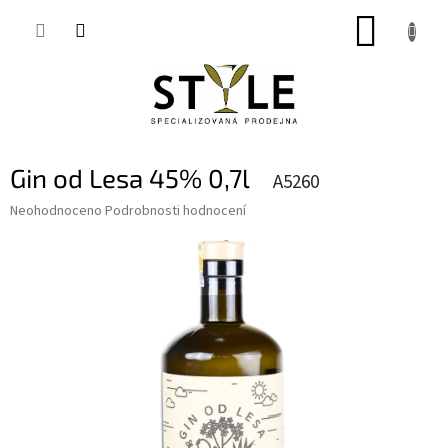
Přejít
NÁKUP
na
obsah
KOŠÍK
Gin od Lesa 45% 0,7l
A5260
Průměrné
Neohodnoceno
Podrobnosti hodnocení
hodnocení
produktu
je
0,0
z
5
hvězdiček.