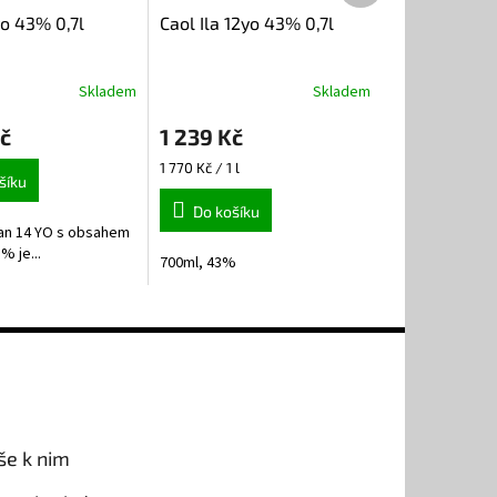
o 43% 0,7l
Caol Ila 12yo 43% 0,7l
Skladem
Skladem
č
1 239 Kč
Měrná
1 770 Kč / 1 l
šíku
cena:
Do košíku
an 14 YO s obsahem
% je...
700ml, 43%
še k nim