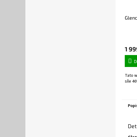
Glen
1 99
D
Tato w
síle 46
Popi
Det