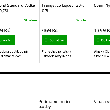
ond Standard Vodka
Frangelico Liqueur 20%
Oban 14y
0,75l
0,7l
Skladem
Skladem
9 Kč
469 Kč
1 749 K
o košíku
Do košíku
Do ko
sobná destilace při
Frangelico je italský
Whisky Ob
í diamantových...
lískooříškový likér s...
alkoholu 43
Přijímáme online
Vína a v
platby