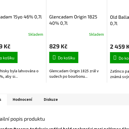
cadam 15yo 46% 0,7l
Glencadam Origin 1825
Old Ball
40% 0,7l
0,7l
Skladem
Skladem
9 Kč
829 Kč
2 459 
o košíku
Do košíku
Do ko
hisky byla lahvována o
Glencadam Origin 1825 zrál v
Zatímco pal
%, aby si...
sudech po bourbonu...
známá svým
s
Hodnocení
Diskuze
ailní popis produktu