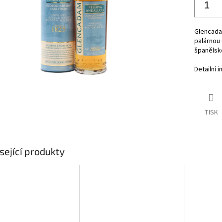
Glencada
palárnou 
španělské
Detailní 
TISK
sející produkty