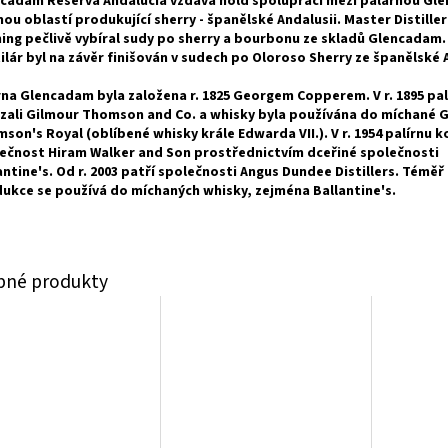
cadam Reserva Andalucia vzdává hold spolupráci mezi palárnou Gl
nou oblastí produkující sherry - španělské Andalusii. Master Distille
ing pečlivě vybíral sudy po sherry a bourbonu ze skladů Glencadam.
ilár byl na závěr finišován v sudech po Oloroso Sherry ze španělské 
rna Glencadam byla založena r. 1825 Georgem Copperem. V r. 1895 pal
zali Gilmour Thomson and Co. a whisky byla používána do míchané 
son's Royal (oblíbené whisky krále Edwarda VII.). V r. 1954 palírnu k
ečnost Hiram Walker and Son prostřednictvím dceřiné společnosti
antine's. Od r. 2003 patří společnosti Angus Dundee Distillers. Téměř
ukce se používá do míchaných whisky, zejména Ballantine's.