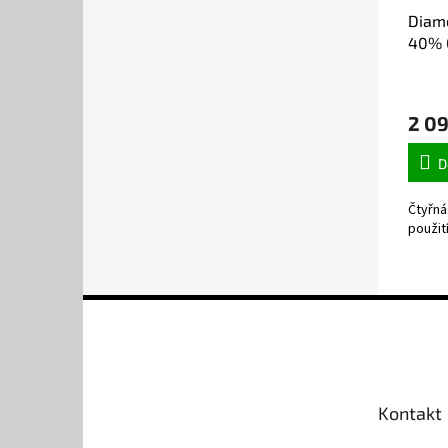
Diam
40% 
2 09
D
Čtyřná
použit
Z
á
p
a
t
Kontakt
í