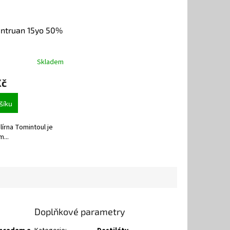
antruan 15yo 50%
Skladem
Kč
šíku
írna Tomintoul je
...
Doplňkové parametry