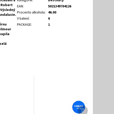
encadam a
Kategorie
:
Destiláty
r Robert
EAN
:
5021349704126
 Výsledný
Procento alkoholu
:
46.00
Andalusie.
V balení
:
6
írnu
PACKAGE
:
1
Gilmour
oupila
 celá
1 295 Kč
Další
–4 %
produkt