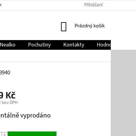
Přihlášení
KY
PODMÍNKY OCHRANY OSOBNÍCH ÚDAJŮ
JAK NAKUPOVAT
NÁKUPNÍ
Prázdný košík
KOŠÍK
Nealko
Pochutiny
Kontakty
Hodnocení obch
3940
9 Kč
č bez DPH
tálně vyprodáno