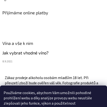
Přijímáme online platby
Vína a vše k nim
Jak vybrat vhodné víno?
8.9.2021
Zákaz prodeje alkoholu osobám mladším 18 let. Při
převzetí zboží bude ověřen váš věk. Fotografie produktů a
zboží jsou ilustrativní.
Používáme cookies, abychom Vám umožnili pohodlné
prohlížení webu a díky analýze provozu webu neustále
zlepšovali jeho funkce, výkon a použitelnost