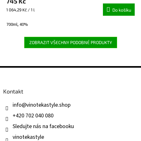
745 Kč
Měrná
1 064,29 Kč / 1 l
Do košíku
cena:
700ml, 40%
ZOBRAZIT VŠECHNY PODOBNÉ PRODUKTY
Z
á
p
a
Kontakt
t
í
info
@
vinotekastyle.shop
+420 702 040 080
Sledujte nás na facebooku
vinotekastyle