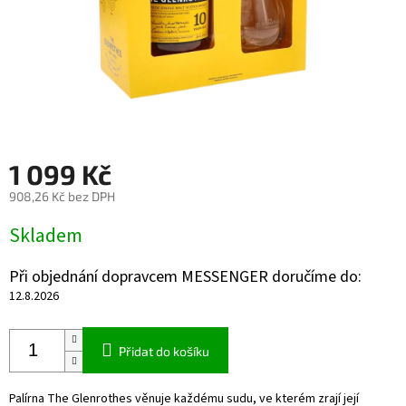
1 099 Kč
908,26 Kč bez DPH
Měrná
Skladem
cena:
Při objednání dopravcem MESSENGER doručíme do:
12.8.2026
Přidat do košíku
Palírna The Glenrothes věnuje každému sudu, ve kterém zrají její