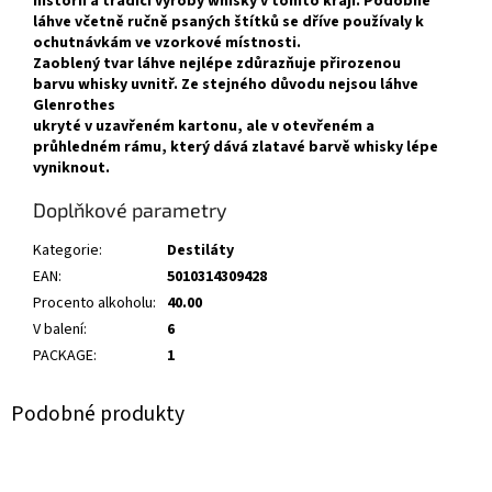
historii a tradici výroby whisky v tomto kraji. Podobné
láhve včetně ručně psaných štítků se dříve používaly k
ochutnávkám ve vzorkové místnosti.
Zaoblený tvar láhve nejlépe zdůrazňuje přirozenou
barvu whisky uvnitř. Ze stejného důvodu nejsou láhve
Glenrothes
ukryté v uzavřeném kartonu, ale v otevřeném a
průhledném rámu, který dává zlatavé barvě whisky lépe
vyniknout.
Doplňkové parametry
Kategorie
:
Destiláty
EAN
:
5010314309428
Procento alkoholu
:
40.00
V balení
:
6
PACKAGE
:
1