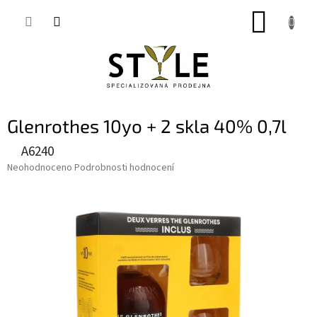
Přejít
NÁKUP
na
obsah
KOŠÍK
Glenrothes 10yo + 2 skla 40% 0,7l
A6240
Průměrné
Neohodnoceno
Podrobnosti hodnocení
hodnocení
produktu
je
0,0
z
5
hvězdiček.