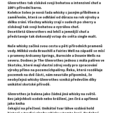
Glenrothes tak získává svoji bohatou a intenzivní chuť a
100% přírodní barvu.
Kolekce Soleo je nová řada whisky s jasným příběhem a
zaměřením, která se odklání od důrazu na rok výroby a
délku zrání. Všechny whisky zrají v sudech po sherry a
získávají tak svoji bohatou a vyzrálou chuť.
Desetiletá Glenrothers má lehčí a jemnější chuť a
představuje tak dokonalý vstup do světa
single malt
.
Naše whisky začíná svou cestu u pěti přírodních pramenů
vody. Měkká voda Brauchill a Fairies Well na západě se mísí
s prameny Ardcanny Springs, Burnside a Dounie Wells na
severu. Dodnes je The Glenrothes jednou z mála palíren ve
Skotsku, které mají vlastní zdroj vody pro zpracování
výroby přímo na pozemcíchpalírny. Řeka, která rozděluje
pozemek na dvě části, nám neustále připomíná, že
neobyčejná whisky Glenrothes vzniká především díky
unikátní skotské přírodě.
Glenrothes je balena jako žádná jiná whisky na světě.
Bez jakýchkoli ozdob nebo krášlení, jen čirá a upřímná
jako kniha
čekající na přečtení. Unikátní tvar láhve vzdává hold