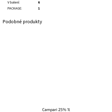
V balení
:
6
PACKAGE
:
1
Campari 25% 1l