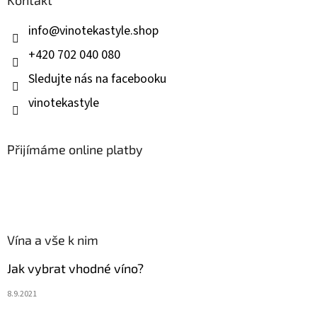
t
í
info
@
vinotekastyle.shop
+420 702 040 080
Sledujte nás na facebooku
vinotekastyle
Přijímáme online platby
Vína a vše k nim
Jak vybrat vhodné víno?
8.9.2021