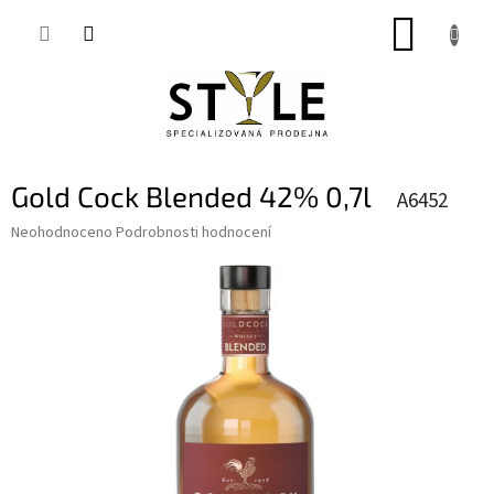
Přejít
NÁKUP
na
obsah
KOŠÍK
Gold Cock Blended 42% 0,7l
A6452
Průměrné
Neohodnoceno
Podrobnosti hodnocení
hodnocení
produktu
je
0,0
z
5
hvězdiček.