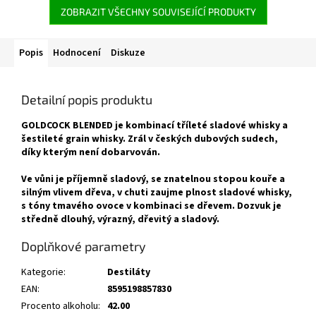
ZOBRAZIT VŠECHNY SOUVISEJÍCÍ PRODUKTY
Popis
Hodnocení
Diskuze
Detailní popis produktu
GOLDCOCK BLENDED je kombinací tříleté sladové whisky a
šestileté grain whisky. Zrál v českých dubových sudech,
díky kterým není dobarvován.
Ve vůni je příjemně sladový, se znatelnou stopou kouře a
silným vlivem dřeva, v chuti zaujme plnost sladové whisky,
s tóny tmavého ovoce v kombinaci se dřevem. Dozvuk je
středně dlouhý, výrazný, dřevitý a sladový.
Doplňkové parametry
Kategorie
:
Destiláty
EAN
:
8595198857830
Procento alkoholu
:
42.00