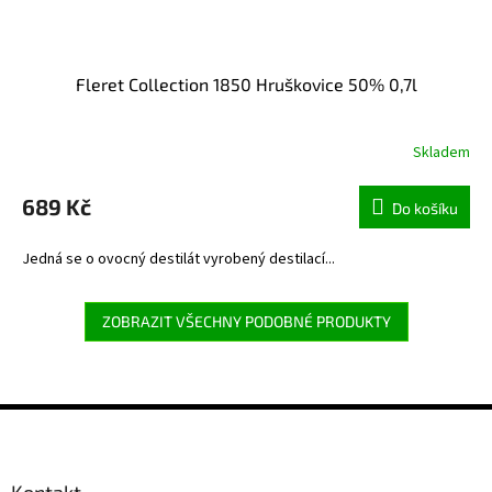
Fleret Collection 1850 Hruškovice 50% 0,7l
Skladem
689 Kč
Do košíku
Jedná se o ovocný destilát vyrobený destilací...
ZOBRAZIT VŠECHNY PODOBNÉ PRODUKTY
Z
á
p
a
Kontakt