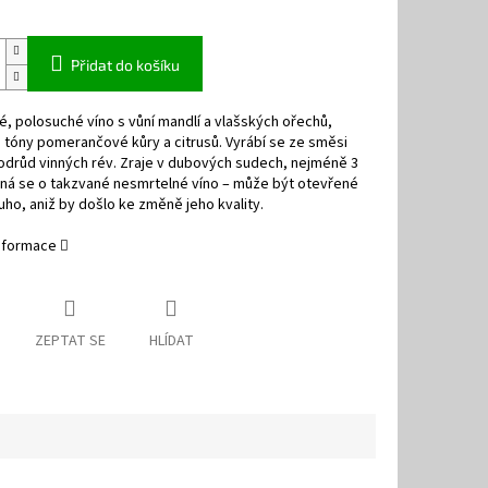
Přidat do košíku
, polosuché víno s vůní mandlí a vlašských ořechů,
tóny pomerančové kůry a citrusů. Vyrábí se ze směsi
odrůd vinných rév. Zraje v dubových sudech, nejméně 3
dná se o takzvané nesmrtelné víno – může být otevřené
uho, aniž by došlo ke změně jeho kvality.
informace
ZEPTAT SE
HLÍDAT