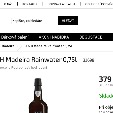
O NÁS
KONTAKTY
DOPRAVA A PLATBA
OBCHODNÍ PODMÍN
HLEDAT
Dárková balení
AKČNÍ NABÍDKA
DEGUSTACE
Madeira
H & H Madeira Rainwater 0,75l
H Madeira Rainwater 0,75l
31698
né
noceno
Podrobnosti hodnocení
ní
379
u
313,22 K
Měrná
Skla
cena:
ek.
Při ob
12.8.2026