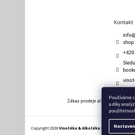
p
a
t
Kontakt
í
info
shop
+420
Sledu
book
vinot
Používáme c
Zákaz prodeje alkoholu osobám mla
a díky analý
použitelnos
Nastaven
Copyright 2026
Vinotéka & Alkotéka Style
. Všechna pr