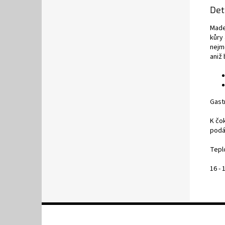
Det
Made
kůry 
nejm
aniž
Gast
K čo
podáv
Tepl
16 - 
Z
á