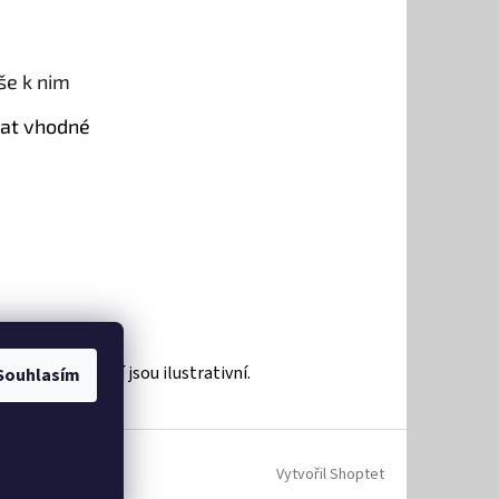
še k nim
rat vhodné
roduktů a zboží jsou ilustrativní.
Souhlasím
Vytvořil Shoptet