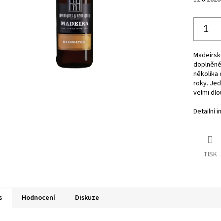
Madeirské
doplněné 
několika 
roky. Je
velmi dlo
Detailní 
TISK
s
Hodnocení
Diskuze