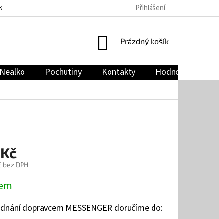
Přihlášení
KY
PODMÍNKY OCHRANY OSOBNÍCH ÚDAJŮ
JAK NAKUPOVAT
NÁKUPNÍ
Prázdný košík
KOŠÍK
Nealko
Pochutiny
Kontakty
Hodnocení obch
 Kč
č bez DPH
dem
jednání dopravcem MESSENGER doručíme do: