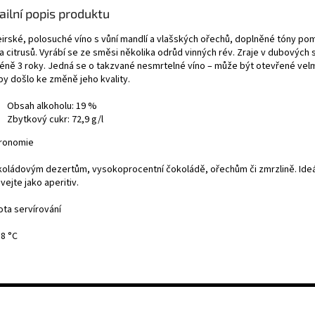
ailní popis produktu
irské, polosuché víno s vůní mandlí a vlašských ořechů, doplněné tóny p
a citrusů. Vyrábí se ze směsi několika odrůd vinných rév. Zraje v dubových
éně 3 roky. Jedná se o takzvané nesmrtelné víno – může být otevřené velm
 by došlo ke změně jeho kvality.
Obsah alkoholu: 19 %
Zbytkový cukr: 72,9 g/l
ronomie
koládovým dezertům, vysokoprocentní čokoládě, ořechům či zmrzlině. Ide
ejte jako aperitiv.
ota servírování
18 °C