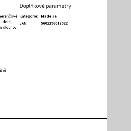
Doplňkové parametry
omerančové
Kategorie
:
Madeira
 sudech,
EAN
:
5601196017022
i dlouho,
álně