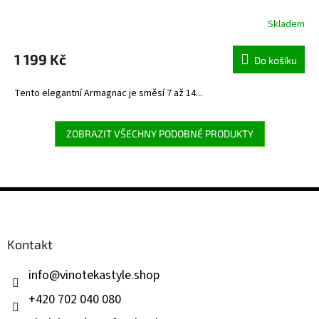
Skladem
1 199 Kč
Do košíku
Tento elegantní Armagnac je směsí 7 až 14...
ZOBRAZIT VŠECHNY PODOBNÉ PRODUKTY
Z
á
p
a
Kontakt
t
í
info
@
vinotekastyle.shop
+420 702 040 080