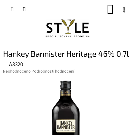
Přejít
NÁKUP
na
obsah
KOŠÍK
Hankey Bannister Heritage 46% 0,7l
A3320
Průměrné
Neohodnoceno
Podrobnosti hodnocení
hodnocení
produktu
je
0,0
z
5
hvězdiček.