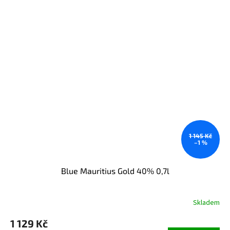
1 145 Kč
–1 %
Blue Mauritius Gold 40% 0,7l
Skladem
Průměrné
hodnocení
1 129 Kč
produktu