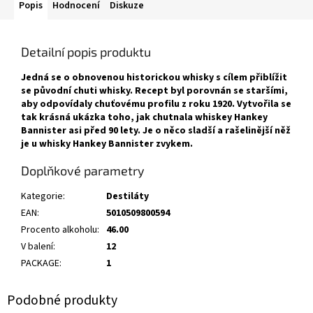
Popis
Hodnocení
Diskuze
Detailní popis produktu
Jedná se o obnovenou historickou whisky s cílem přiblížit
se původní chuti whisky. Recept byl porovnán se staršími,
aby odpovídaly chuťovému profilu z roku 1920. Vytvořila se
tak krásná ukázka toho, jak chutnala whiskey Hankey
Bannister asi před 90 lety. Je o něco sladší a rašelinější něž
je u whisky Hankey Bannister zvykem.
Doplňkové parametry
Kategorie
:
Destiláty
EAN
:
5010509800594
Procento alkoholu
:
46.00
V balení
:
12
PACKAGE
:
1