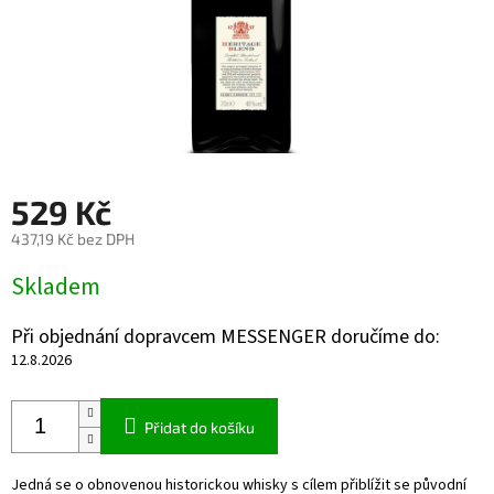
529 Kč
437,19 Kč bez DPH
Měrná
Skladem
cena:
Při objednání dopravcem MESSENGER doručíme do:
12.8.2026
Přidat do košíku
Jedná se o obnovenou historickou whisky s cílem přiblížit se původní