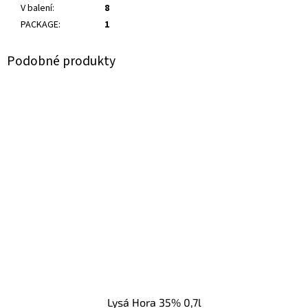
V balení
:
8
PACKAGE
:
1
Lysá Hora 35% 0,7l