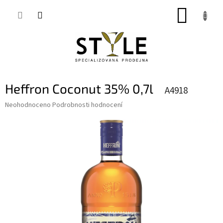
Přejít
NÁKUP
na
obsah
KOŠÍK
Heffron Coconut 35% 0,7l
A4918
Průměrné
Neohodnoceno
Podrobnosti hodnocení
hodnocení
produktu
je
0,0
z
5
hvězdiček.