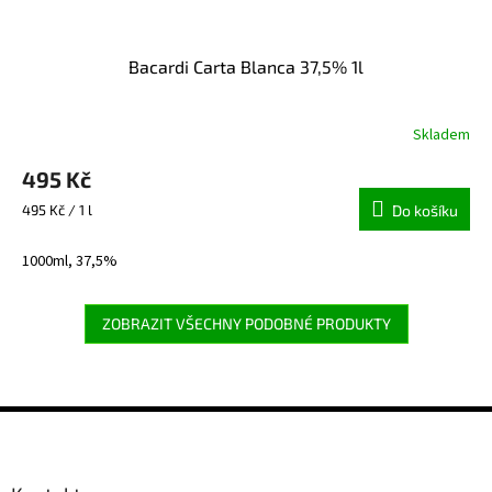
Bacardi Carta Blanca 37,5% 1l
Skladem
495 Kč
Měrná
495 Kč / 1 l
Do košíku
cena:
1000ml, 37,5%
ZOBRAZIT VŠECHNY PODOBNÉ PRODUKTY
Z
á
p
a