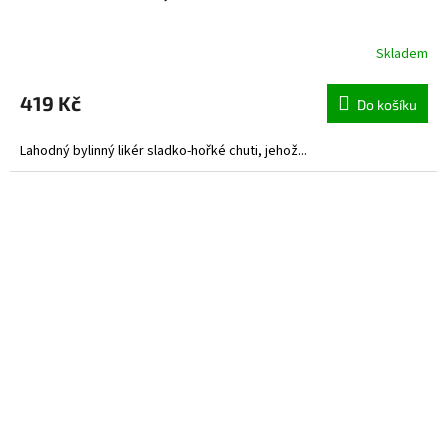
Skladem
419 Kč
Do košíku
Lahodný bylinný likér sladko-hořké chuti, jehož...