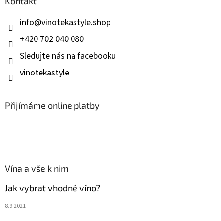
Kontakt
t
í
info
@
vinotekastyle.shop
+420 702 040 080
Sledujte nás na facebooku
vinotekastyle
Přijímáme online platby
Vína a vše k nim
Jak vybrat vhodné víno?
8.9.2021