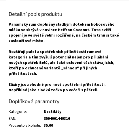
Detailní popis produktu
Panamský rum doplněný sladkým dotekem kokosového
mléka se skrývá v novince Heffron Coconut. Toto svěží
spojení je ve světě velmi rozšířené, na českém trhu si také
zaslouží své místo.
Rozšiřují paletu spotřebních příležitostí rumové
kategorie a tím zvyšují potenciál nejen pro přilákání
nových spotřebitelů, ale také oslovení těch stávajících,
kteří po ochucené variantě „sáhnou“ při jiných
příležitostech.
Elixíry jsou vhodné pro nové spotřební příležitosti.
Například jako sladká tečka po večeři s přáteli.
Doplňkové parametry
Kategorie
:
Destiláty
EAN
:
8594001449316
Procento alkoholu
:
35.00