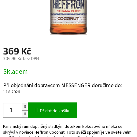
369 Kč
304,96 Kč bez DPH
Měrná
Skladem
cena:
Při objednání dopravcem MESSENGER doručíme do:
12.8.2026
Přidat do košíku
Panamský rum doplněný sladkým dotekem kokosového mléka se
skrývá v novince Heffron Coconut. Toto svěží spojení je ve světě velmi