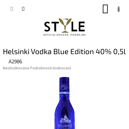
Přejít
NÁKUP
na
obsah
KOŠÍK
Helsinki Vodka Blue Edition 40% 0,5l
A2986
Průměrné
Neohodnoceno
Podrobnosti hodnocení
hodnocení
produktu
je
0,0
z
5
hvězdiček.