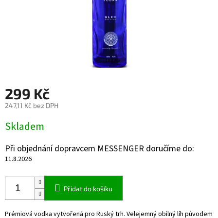
299 Kč
247,11 Kč bez DPH
Měrná
Skladem
cena:
Při objednání dopravcem MESSENGER doručíme do:
11.8.2026
Přidat do košíku
Prémiová vodka vytvořená pro Ruský trh. Velejemný obilný líh původem