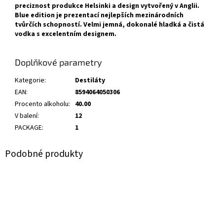
preciznost produkce Helsinki a design vytvořený v Anglii.
Blue edition je prezentací nejlepších mezinárodních
tvůrčích schopností. Velmi jemná, dokonalé hladká a čistá
vodka s excelentním designem.
Doplňkové parametry
Kategorie
:
Destiláty
EAN
:
8594064050306
Procento alkoholu
:
40.00
V balení
:
12
PACKAGE
:
1