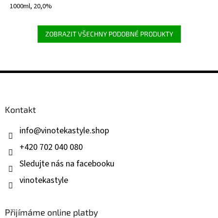
1000ml, 20,0%
ZOBRAZIT VŠECHNY PODOBNÉ PRODUKTY
Z
á
p
a
Kontakt
t
í
info
@
vinotekastyle.shop
+420 702 040 080
Sledujte nás na facebooku
vinotekastyle
Přijímáme online platby