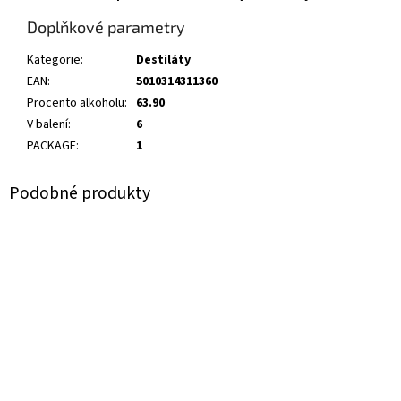
Doplňkové parametry
Kategorie
:
Destiláty
EAN
:
5010314311360
Procento alkoholu
:
63.90
V balení
:
6
PACKAGE
:
1