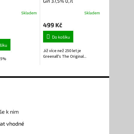
Gin 37,5% 0,7l
Skladem
Skladem
499 Kč
Do košíku
šíku
Již více než 250 let je
Greenall's The Original...
7,5%
še k nim
rat vhodné