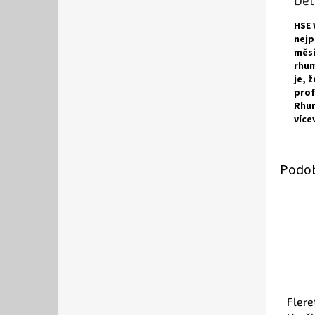
Det
HSE 
nejp
měsí
rhum
je, 
prof
Rhum
více
Flere