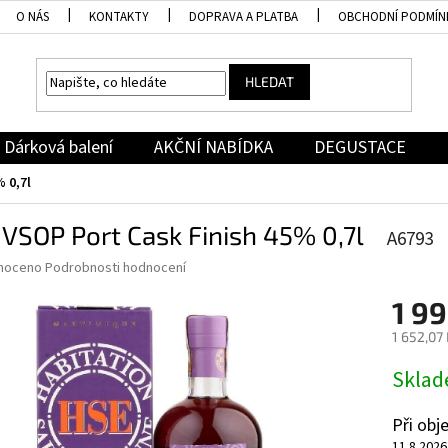
O NÁS
KONTAKTY
DOPRAVA A PLATBA
OBCHODNÍ PODMÍN
HLEDAT
Dárková balení
AKČNÍ NABÍDKA
DEGUSTACE
 0,7l
VSOP Port Cask Finish 45% 0,7l
A6793
né
noceno
Podrobnosti hodnocení
ní
1 99
u
1 652,07
Měrná
Skla
cena:
ek.
Při ob
11.8.2026