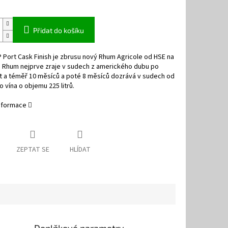
Přidat do košíku
Port Cask Finish je zbrusu nový Rhum Agricole od HSE na
. Rhum nejprve zraje v sudech z amerického dubu po
t a téměř 10 měsíců a poté 8 měsíců dozrává v sudech od
 vína o objemu 225 litrů.
informace
ZEPTAT SE
HLÍDAT