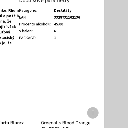
Doplňkové parametry
niku. Rhum
Kategorie
:
Destiláty
ů a poté 8
EAN
:
3328731102136
ná, že
Procento alkoholu
:
45.00
jící však
V balení
:
6
uťový
klasický
PACKAGE
:
1
je, že
Další
produkt
Carta Blanca
Greenalls Blood Orange