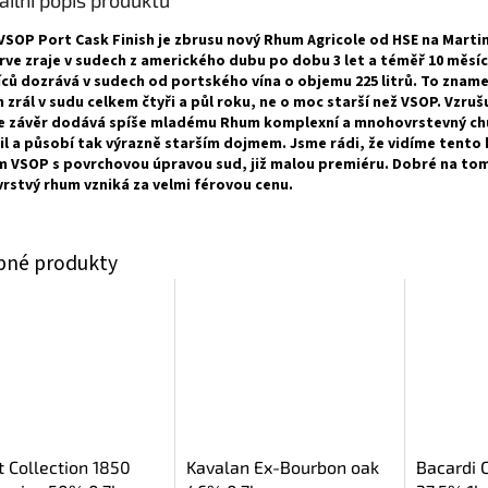
ailní popis produktu
VSOP Port Cask Finish je zbrusu nový Rhum Agricole od HSE na Marti
rve zraje v sudech z amerického dubu po dobu 3 let a téměř 10 měsíc
ců dozrává v sudech od portského vína o objemu 225 litrů. To zname
 zrál v sudu celkem čtyři a půl roku, ne o moc starší než VSOP. Vzrušu
že závěr dodává spíše mladému Rhum komplexní a mnohovrstevný ch
il a působí tak výrazně starším dojmem. Jsme rádi, že vidíme tento 
 VSOP s povrchovou úpravou sud, již malou premiéru. Dobré na tom 
vrstvý rhum vzniká za velmi férovou cenu.
t Collection 1850
Kavalan Ex-Bourbon oak
Bacardi 