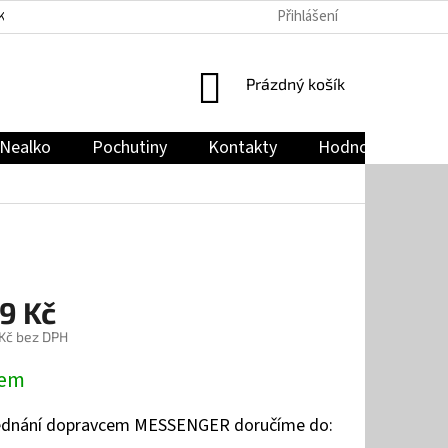
Přihlášení
KY
PODMÍNKY OCHRANY OSOBNÍCH ÚDAJŮ
JAK NAKUPOVAT
NÁKUPNÍ
Prázdný košík
KOŠÍK
Nealko
Pochutiny
Kontakty
Hodnocení obch
9 Kč
 Kč bez DPH
dem
jednání dopravcem MESSENGER doručíme do: