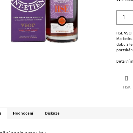
HSE VSOP 
Martiniku
dobu 3 le
portského
Detailní 
TISK
s
Hodnocení
Diskuze