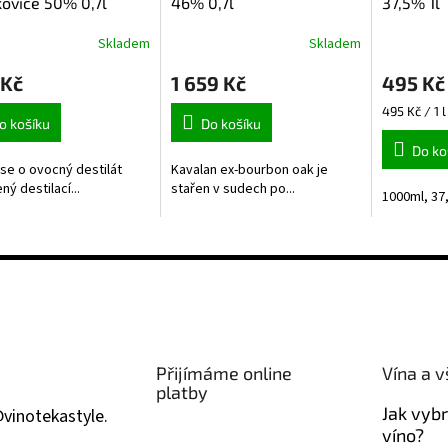
ovice 50% 0,7l
46% 0,7l
37,5% 1l
Skladem
Skladem
 Kč
1 659 Kč
495 Kč
Měrná
495 Kč / 1 l
o košíku
Do košíku
cena:
Do ko
se o ovocný destilát
Kavalan ex-bourbon oak je
ý destilací...
stařen v sudech po...
1000ml, 3
Přijímáme online
Vína a v
platby
Jak vyb
@
vinotekastyle.
víno?