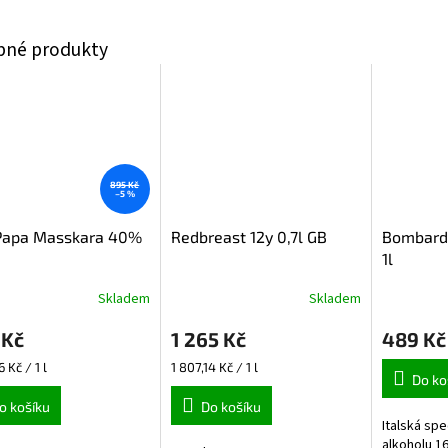
895 Kč
–5 %
Papa Masskara 40%
Redbreast 12y 0,7l GB
Bombardi
1l
Skladem
Skladem
rné
cení
 Kč
1 265 Kč
489 Kč
ktu
Měrná
6 Kč / 1 l
1 807,14 Kč / 1 l
Do ko
cena:
o košíku
Do košíku
Italská spe
ček.
alkoholu 16