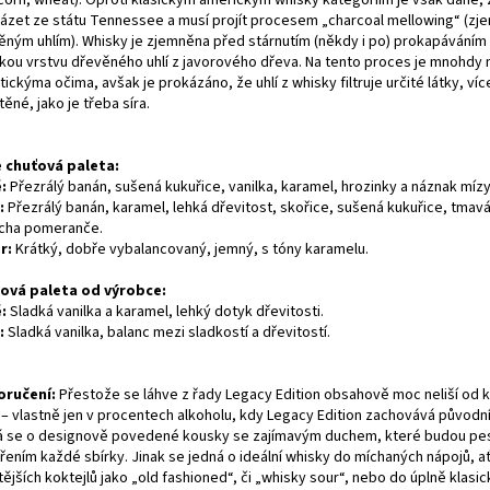
ázet ze státu Tennessee a musí projít procesem „charcoal mellowing“ (zj
ěným uhlím). Whisky je zjemněna před stárnutím (někdy i po) prokapáváním
kou vrstvu dřevěného uhlí z javorového dřeva. Na tento proces je mnohdy 
ickýma očima, avšak je prokázáno, že uhlí z whisky filtruje určité látky, ví
ěné, jako je třeba síra.
e chuťová paleta:
:
Přezrálý banán, sušená kukuřice, vanilka, karamel, hrozinky a náznak mízy
:
Přezrálý banán, karamel, lehká dřevitost, skořice, sušená kukuřice, tmav
ocha pomeranče.
r:
Krátký, dobře vybalancovaný, jemný, s tóny karamelu.
ová paleta od výrobce:
:
Sladká vanilka a karamel, lehký dotyk dřevitosti.
:
Sladká vanilka, balanc mezi sladkostí a dřevitostí.
ručení:
Přestože se láhve z řady Legacy Edition obsahově moc neliší od k
7 – vlastně jen v procentech alkoholu, kdy Legacy Edition zachovává původn
á se o designově povedené kousky se zajímavým duchem, které budou pe
řením každé sbírky. Jinak se jedná o ideální whisky do míchaných nápojů, a
tějších koktejlů jako „old fashioned“, či „whisky sour“, nebo do úplně klasi