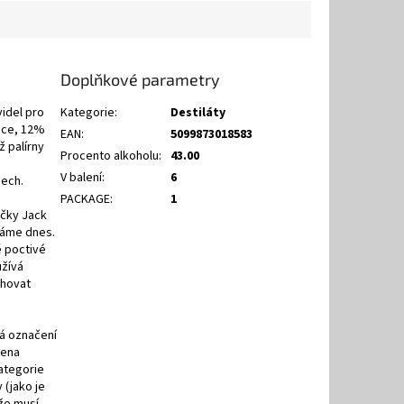
Doplňkové parametry
videl pro
Kategorie
:
Destiláty
řice, 12%
EAN
:
5099873018583
ž palírny
Procento alkoholu
:
43.00
V balení
:
6
dech.
PACKAGE
:
1
ačky Jack
známe dnes.
ě poctivé
užívá
chovat
dá označení
řena
ategorie
 (jako je
 že musí