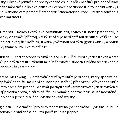
sky. Díky své jemné a dobře vyvážené chuti je však ideální i pro odpočinko
méně náročné a díky své chuťové i cenové dostupnosti je to ideální whisky
ele. Nabídne vám poměrně standardní charakter bourbonu, tedy sladký se
ky a karamelu.
lumn still – Někdy zvaný jako continuous still, coffey still nebo patent still, j
cový destilační přístroj, který umožňuje nepřetržitou destilaci. Většinou s
stilaci levnějších kořalek, u whisky většinou obilných (grain) whisky a bour
 významnou roli i ve světě rumu.
urbon – Destilát tvořen minimálně z 51% kukuřicí. Musí být destilován a sta
í Spojených států. Stárnout musí v čerstvých sudech z bílého amerického 
dobarvován karamelem.
harcoal Mellowing – Zjemňování dřevěným uhlím je proces, který spočívá na
pávání destilátu (ať už před, nebo po staření) přes vrstvu dřevěného uhlí. 
tomto pomalém procesu destilát pochytí chuť karamelizovaných dřevitých c
ají pálením dřeva, a zároveň, že uhlí pomáhá odstranit síru a jiné nechtěné 
ně vede k jemnější a lépe vybalancované whisky.
rgin oak – Je označení pro sudy z čerstvého (panenského – „virgin“) dubu. 
nebylo nic stařené a jsou tak použity úplně poprvé.