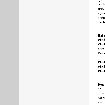
poch
dřev
vyso
skept
necht
Naš
Vůně
Chuť
a tr
Závě
Chuť
Vůně
Chuť
Dopo
no. 
jedn
rozší
složi