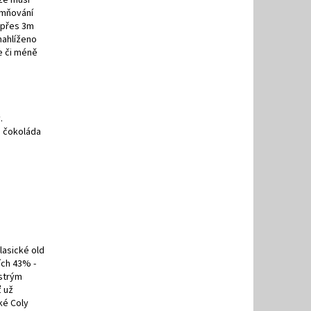
emňování
 přes 3m
nahlíženo
ce či méně
.
á čokoláda
lasické old
ích 43% -
strým
ť už
cké Coly