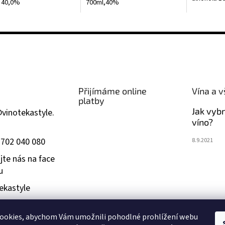
 40,0%
700ml,40%
Přijímáme online
Vína a v
platby
Jak vyb
@
vinotekastyle.
víno?
 702 040 080
8.9.2021
jte nás na face
u
ekastyle
ookies, abychom Vám umožnili pohodlné prohlížení webu
dším 18 let. Při převzetí zboží bude ověřen váš věk. Fotografie p