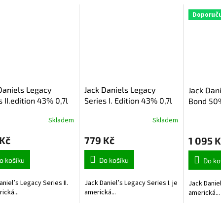
Doporuč
Daniels Legacy
Jack Daniels Legacy
Jack Dani
s II.edition 43% 0,7l
Series I. Edition 43% 0,7l
Bond 50%
Skladem
Skladem
 Kč
779 Kč
1 095 K
o košíku
Do košíku
Do ko
aniel’s Legacy Series II.
Jack Daniel’s Legacy Series I. je
Jack Daniel
ická...
americká...
americká...