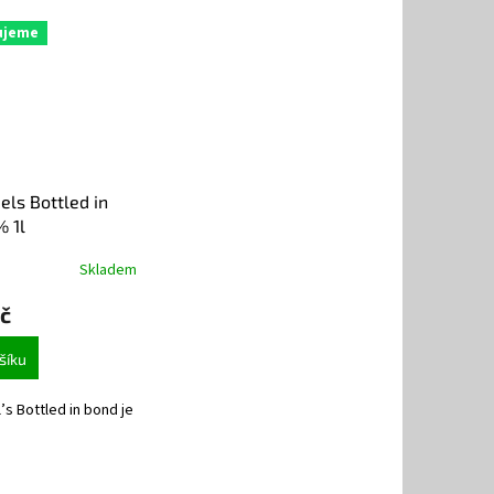
ujeme
els Bottled in
 1l
Skladem
č
šíku
’s Bottled in bond je