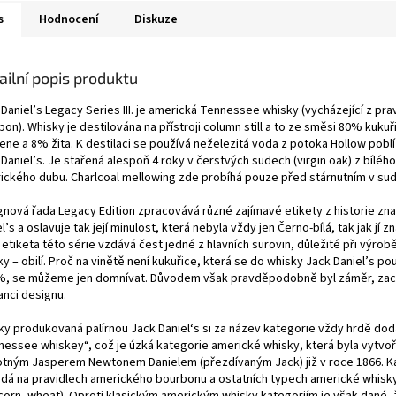
s
Hodnocení
Diskuze
ailní popis produktu
Daniel’s Legacy Series III. je americká Tennessee whisky (vycházející z pra
on). Whisky je destilována na přístroji column still a to ze směsi 80% kuku
ne a 8% žita. K destilaci se používá neželezitá voda z potoka Hollow poblí
Daniel’s. Je stařená alespoň 4 roky v čerstvých sudech (virgin oak) z bílého
ického dubu. Charlcoal mellowing zde probíhá pouze před stárnutním v su
gnová řada Legacy Edition zpracovává různé zajímavé etikety z historie zn
l’s a oslavuje tak její minulost, která nebyla vždy jen Černo-bílá, tak jak jí 
 etiketa této série vzdává čest jedné z hlavních surovin, důležité při výrob
y – obilí. Proč na vinětě není kukuřice, která se do whisky Jack Daniel’s po
%, se můžeme jen domnívat. Důvodem však pravděpodobně byl záměr, za
anci designu.
ky produkovaná palírnou Jack Daniel‘s si za název kategorie vždy hrdě do
nessee whiskey“, což je úzká kategorie americké whisky, která byla vytvo
tným Jasperem Newtonem Danielem (přezdívaným Jack) již v roce 1866. K
ádá na pravidlech amerického bourbonu a ostatních typech americké whisky
 corn, wheat). Oproti klasickým americkým whisky kategoriím je však dané,