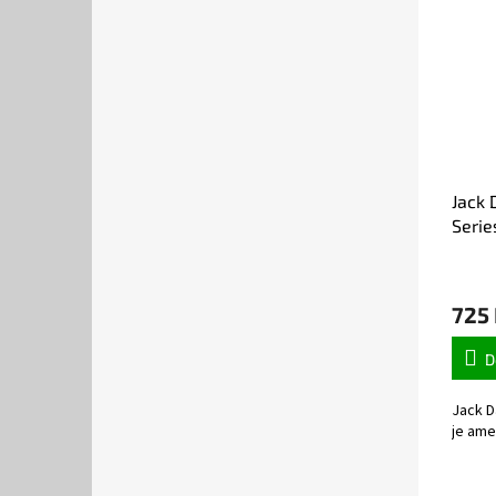
Jack 
Serie
725
D
Jack D
je amer