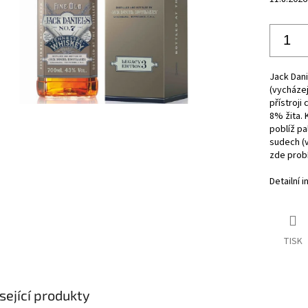
Jack Dani
(vycházej
přístroji
8% žita. 
poblíž pa
sudech (v
zde prob
Detailní 
TISK
sející produkty