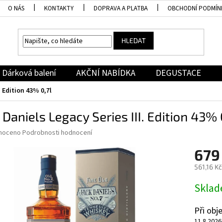
O NÁS
KONTAKTY
DOPRAVA A PLATBA
OBCHODNÍ PODMÍN
HLEDAT
Dárková balení
AKČNÍ NABÍDKA
DEGUSTACE
. Edition 43% 0,7l
 Daniels Legacy Series III. Edition 43% 
né
noceno
Podrobnosti hodnocení
ní
679
u
561,16 K
Měrná
Skla
cena:
ek.
Při ob
11.8.2026