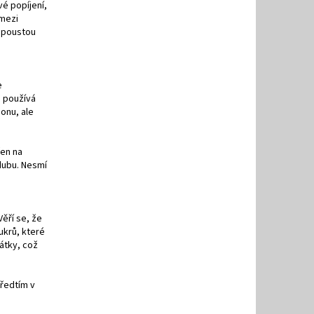
vé popíjení,
 mezi
 spoustou
e
e používá
bonu, ale
řen na
dubu. Nesmí
Věří se, že
ukrů, které
látky, což
Předtím v