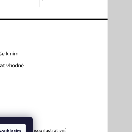
še k nim
rat vhodné
roduktů a zboží jsou ilustrativní.
Souhlasím