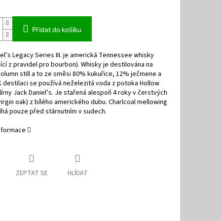
Přidat do košíku
el’s Legacy Series III. je americká Tennessee whisky
ící z pravidel pro bourbon). Whisky je destilována na
 column still a to ze směsi 80% kukuřice, 12% ječmene a
K destilaci se používá neželezitá voda z potoka Hollow
lírny Jack Daniel’s. Je stařená alespoň 4 roky v čerstvých
irgin oak) z bílého amerického dubu. Charlcoal mellowing
íhá pouze před stárnutním v sudech.
informace
ZEPTAT SE
HLÍDAT