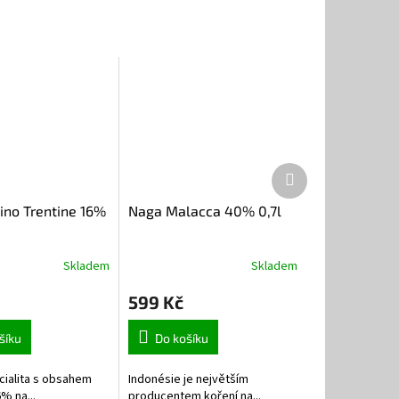
Další
produkt
no Trentine 16%
Naga Malacca 40% 0,7l
Skladem
Skladem
599 Kč
šíku
Do košíku
cialita s obsahem
Indonésie je největším
% na...
producentem koření na...