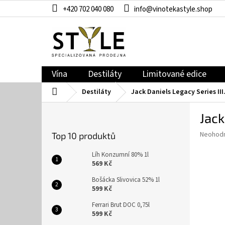
Přejít
+420 702 040 080
info@vinotekastyle.shop
na
obsah
Vína
Destiláty
Limitované edice
Domů
Destiláty
Jack Daniels Legacy Series III
P
Jack
o
s
Průměr
Neohod
Top 10 produktů
t
hodnoce
r
produkt
Líh Konzumní 80% 1l
a
je
569 Kč
0,0
n
Bošácka Slivovica 52% 1l
z
n
599 Kč
5
í
hvězdič
Ferrari Brut DOC 0,75l
p
599 Kč
a