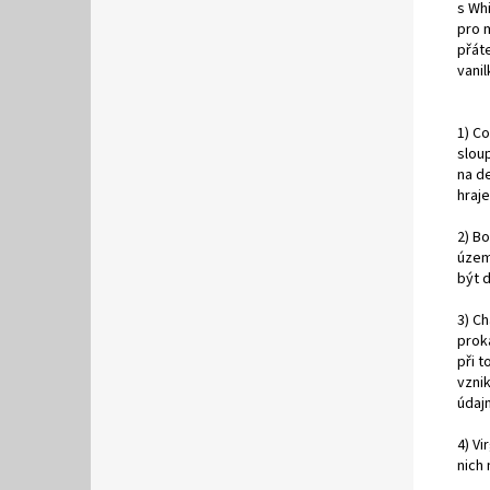
s Whi
pro 
přát
vanil
1) Co
sloup
na de
hraje
2) Bo
územ
být 
3) C
proka
při 
vznik
údaj
4) Vi
nich 