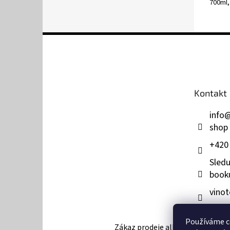
700ml,
Z
á
p
a
t
Kontakt
í
info
shop
+420
Sledu
book
vinot
Používáme c
Zákaz prodeje alkoholu osobám mla