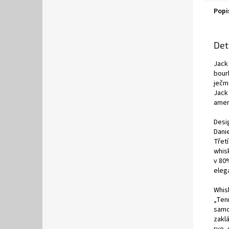
Popi
Det
Jack 
bourb
ječme
Jack 
amer
Desi
Danie
Třetí
whisk
v 80
eleg
Whis
„Ten
samo
zakl
rye,