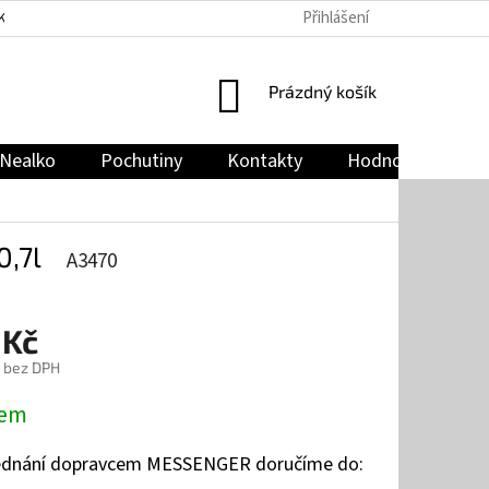
Přihlášení
KY
PODMÍNKY OCHRANY OSOBNÍCH ÚDAJŮ
JAK NAKUPOVAT
NÁKUPNÍ
Prázdný košík
KOŠÍK
Nealko
Pochutiny
Kontakty
Hodnocení obch
0,7l
A3470
 Kč
č bez DPH
dem
jednání dopravcem MESSENGER doručíme do: