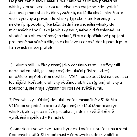
Doporučení:
Jack Daniel’s rye nabídne zajímavý pohled na
whisky z produkce Jacka Danielse. Projevuje se zde typická
Jackova jemnost a skvěle vyvážená, nasládlá chuť – vliv žita je
však výrazný a přivádí do whisky typické žitné koření, jenž
někteří připodobňují ke kůži. Jedná se o ideální whisky do
míchaných nápojů jako je whisky sour, nebo old fashioned. Je
vhodná pro objevení nových chutí, či pro odpočinkové popíjení
pro méně náročné a díky své chuťové i cenové dostupnosti je to
fajn whisky mezi přátele.
1) Column still – Někdy zvaný jako continuous still, coffey still
nebo patent still, je sloupcový destilační přístroj, který
umožňuje nepřetržitou destilaci. Většinou se používá na destilaci
levnějších kořalek, u whisky většinou obilných (grain) whisky a
bourbonu, ale hraje významnou roli i ve světě rumu.
2) Rye whisky – Obilný destilát tvořen minimálně z 51% žita.
Většinou se jedná o produkt Spojených států (American rye
whisky), ale výroba může probíhat i jinde na světě (běžně
vyráběná například v Kanadě).
3) American rye whisky - Musí být destilována a stařena na území
Spojených států. Stárnout musí v čerstvých sudech z bílého