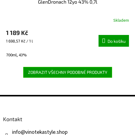
GlenDronach 12yo 43% 0,7l
Skladem
1 189 Kč
Měrná
1 698,57 Kč / 1 l
Do košíku
cena:
700ml, 43%
ZOBRAZIT VŠECHNY PODOBNÉ PRODUKTY
Z
á
p
a
Kontakt
t
í
info
@
vinotekastyle.shop