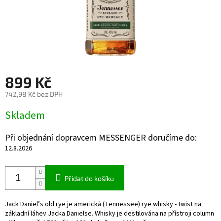
899 Kč
742,98 Kč bez DPH
Měrná
Skladem
cena:
Při objednání dopravcem MESSENGER doručíme do:
12.8.2026
Přidat do košíku
Jack Daniel’s old rye je americká (Tennessee) rye whisky - twist na
základní láhev Jacka Danielse. Whisky je destilována na přístroji column