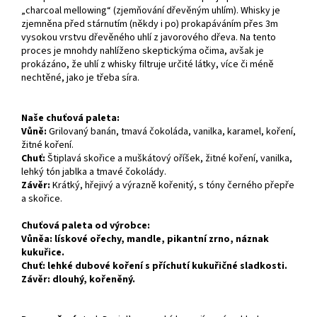
„charcoal mellowing“ (zjemňování dřevěným uhlím). Whisky je
zjemněna před stárnutím (někdy i po) prokapáváním přes 3m
vysokou vrstvu dřevěného uhlí z javorového dřeva. Na tento
proces je mnohdy nahlíženo skeptickýma očima, avšak je
prokázáno, že uhlí z whisky filtruje určité látky, více či méně
nechtěné, jako je třeba síra.
Naše chuťová paleta:
Vůně:
Grilovaný banán, tmavá čokoláda, vanilka, karamel, koření,
žitné koření.
Chuť:
Štiplavá skořice a muškátový oříšek, žitné koření, vanilka,
lehký tón jablka a tmavé čokolády.
Závěr:
Krátký, hřejivý a výrazně kořenitý, s tóny černého přepře
a skořice.
Chuťová paleta od výrobce:
Vůněa:
lískové ořechy, mandle, pikantní zrno, náznak
kukuřice.
Chuť:
lehké dubové koření s příchutí kukuřičné sladkosti.
Závěr:
dlouhý, kořeněný.