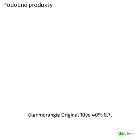
Glenmorangie Original 10yo 40% 0,7l
Skladem
Průměrné