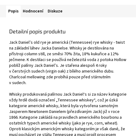
Popis
Hodnocení
Diskuze
Detailní popis produktu
Jack Daniel’s old rye je americká (Tennessee) rye whisky - twist
na základní láhev Jacka Danielse. Whisky je destilována na
přístroji column still, ze směsi 70% žita, 18% kukuřice a 12%
ječmene. K destilaci se používá neželezitá voda z potoka Hollow
poblíž palírny Jack Daniel’s. Je stařena alespoň 4 roky
v čerstvých sudech (virgin oak) z bílého amerického dubu.
Charlcoal mellowing zde probíhá pouze před stárnutním
v sudech.
Whisky produkovaná palírnou Jack Daniel‘s si za název kategorie
vždy hrdě dodá označení „Tennessee whiskey“, což je úzká
kategorie americké whisky, která byla vytvořena samotným
Jasperem Newtonem Danielem (přezdívaným Jack) již v roce
1866. Kategorie zakládá na pravidlech amerického bourbonu a
ostatních typech americké whisky (jako je rye, corn, wheat).
Oproti klasickým americkým whisky kategoriím je však dané, že
musí pocházet ze státu Tennessee a musí projít procesem