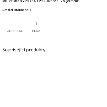
still, ze směsi 70% žita, 18% kukuřice a 12% ječmene.
Detailní informace
ZEPTAT SE
HLÍDAT
Související produkty