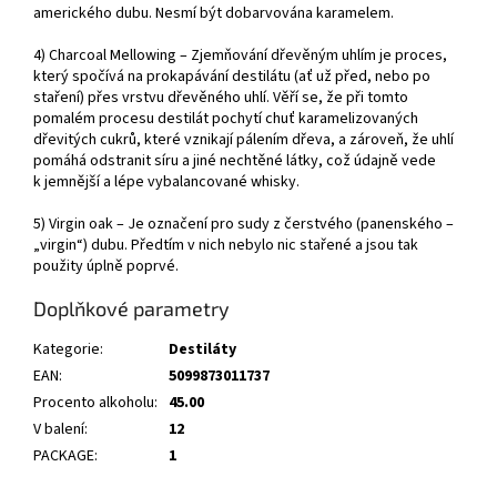
amerického dubu. Nesmí být dobarvována karamelem.
4) Charcoal Mellowing – Zjemňování dřevěným uhlím je proces,
který spočívá na prokapávání destilátu (ať už před, nebo po
staření) přes vrstvu dřevěného uhlí. Věří se, že při tomto
pomalém procesu destilát pochytí chuť karamelizovaných
dřevitých cukrů, které vznikají pálením dřeva, a zároveň, že uhlí
pomáhá odstranit síru a jiné nechtěné látky, což údajně vede
k jemnější a lépe vybalancované whisky.
5) Virgin oak – Je označení pro sudy z čerstvého (panenského –
„virgin“) dubu. Předtím v nich nebylo nic stařené a jsou tak
použity úplně poprvé.
Doplňkové parametry
Kategorie
:
Destiláty
EAN
:
5099873011737
Procento alkoholu
:
45.00
V balení
:
12
PACKAGE
:
1