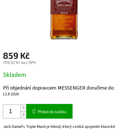
859 Kč
709,92 Kč bez DPH
Měrná
Skladem
cena:
Při objednání dopravcem MESSENGER doručíme do:
12.8.2026
Přidat do košíku
Jack Daniel's Triple Mash je blend, který vzniká spojením klasické