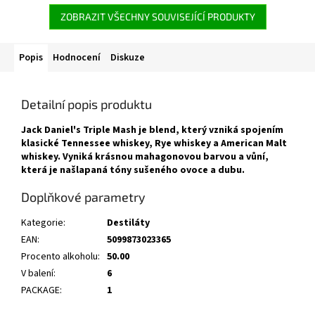
ZOBRAZIT VŠECHNY SOUVISEJÍCÍ PRODUKTY
Popis
Hodnocení
Diskuze
Detailní popis produktu
Jack Daniel's Triple Mash je blend, který vzniká spojením
klasické Tennessee whiskey, Rye whiskey a American Malt
whiskey. Vyniká krásnou mahagonovou barvou a vůní,
která je našlapaná tóny sušeného ovoce a dubu.
Doplňkové parametry
Kategorie
:
Destiláty
EAN
:
5099873023365
Procento alkoholu
:
50.00
V balení
:
6
PACKAGE
:
1