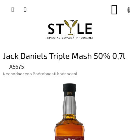
Přejít
NÁKUP
na
obsah
KOŠÍK
Jack Daniels Triple Mash 50% 0,7l
A5675
Průměrné
Neohodnoceno
Podrobnosti hodnocení
hodnocení
produktu
je
0,0
z
5
hvězdiček.