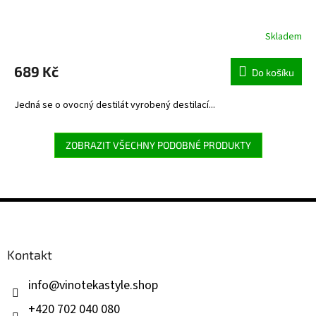
Skladem
689 Kč
Do košíku
Jedná se o ovocný destilát vyrobený destilací...
ZOBRAZIT VŠECHNY PODOBNÉ PRODUKTY
Z
á
p
a
Kontakt
t
í
info
@
vinotekastyle.shop
+420 702 040 080