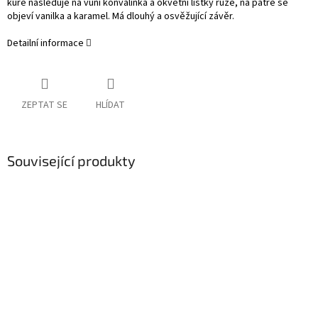
kůrě následuje na vůni konvalinka a okvětní lístky růže, na patře se
objeví vanilka a karamel. Má dlouhý a osvěžující závěr.
Detailní informace
ZEPTAT SE
HLÍDAT
Související produkty