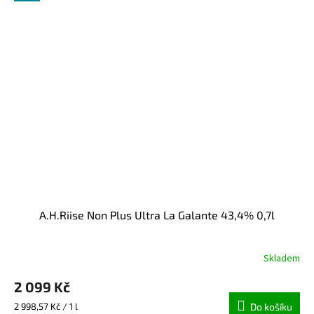
A.H.Riise Non Plus Ultra La Galante 43,4% 0,7l
Skladem
Průměrné
hodnocení
2 099 Kč
produktu
je
Měrná
2 998,57 Kč / 1 l
Do košíku
5,0