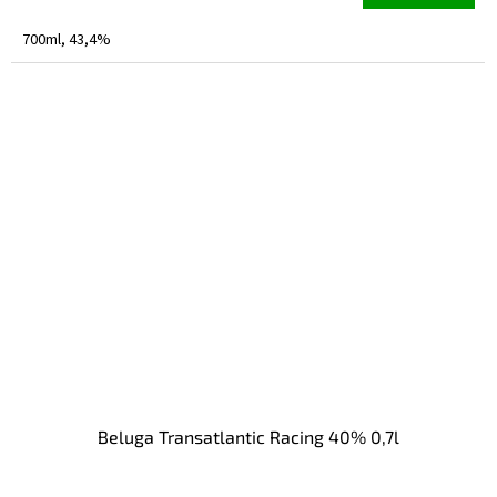
cena:
z
700ml, 43,4%
5
hvězdiček.
Beluga Transatlantic Racing 40% 0,7l