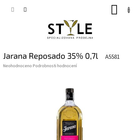
Přejít
NÁKUP
na
obsah
KOŠÍK
Jarana Reposado 35% 0,7l
A5581
Průměrné
Neohodnoceno
Podrobnosti hodnocení
hodnocení
produktu
je
0,0
z
5
hvězdiček.