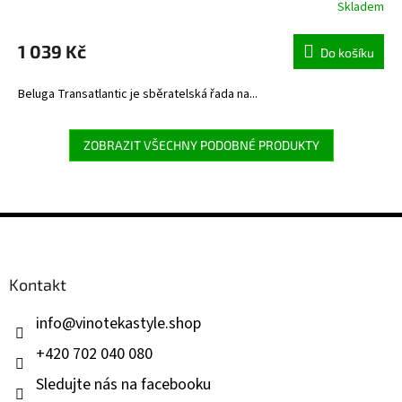
Skladem
1 039 Kč
Do košíku
Beluga Transatlantic je sběratelská řada na...
ZOBRAZIT VŠECHNY PODOBNÉ PRODUKTY
Z
á
p
a
Kontakt
t
í
info
@
vinotekastyle.shop
+420 702 040 080
Sledujte nás na facebooku