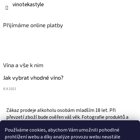
vinotekastyle
Přijímáme online platby
Vína a vše k nim
Jak vybrat vhodné víno?
8.9.2021
Zákaz prodeje alkoholu osobám mladším 18 let. Při
převzetí zboží bude ověřen váš věk. Fotografie produktů a
zboží jsou ilustrativní.
Používáme cookies, abychom Vám umožnili pohodlné
prohlížení webu a díky analýze provozu webu neustále