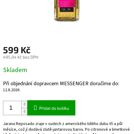
599 Kč
495,04 Kč bez DPH
Měrná
Skladem
cena:
Při objednání dopravcem MESSENGER doručíme do:
12.8.2026
Přidat do košíku
Jarana Reposado zraje v sudech z amerického bílého dubu tři a půl
měsíce, což jí dodává zlatě-jantarovou barvu. Po citronové a limetkové