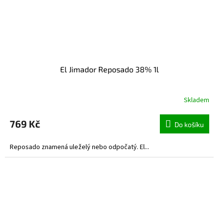
El Jimador Reposado 38% 1l
Skladem
769 Kč
Do košíku
Reposado znamená uleželý nebo odpočatý. El...