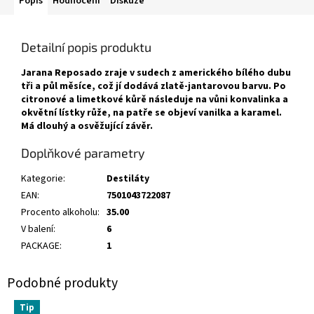
Popis
Hodnocení
Diskuze
Detailní popis produktu
Jarana Reposado zraje v sudech z amerického bílého dubu
tři a půl měsíce, což jí dodává zlatě-jantarovou barvu. Po
citronové a limetkové kůrě následuje na vůni konvalinka a
okvětní lístky růže, na patře se objeví vanilka a karamel.
Má dlouhý a osvěžující závěr.
Doplňkové parametry
Kategorie
:
Destiláty
EAN
:
7501043722087
Procento alkoholu
:
35.00
V balení
:
6
PACKAGE
:
1
Tip