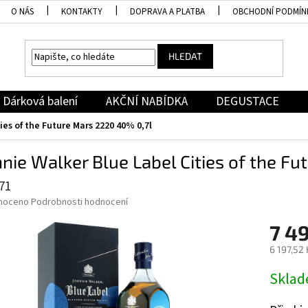
O NÁS
KONTAKTY
DOPRAVA A PLATBA
OBCHODNÍ PODMÍN
HLEDAT
Dárková balení
AKČNÍ NABÍDKA
DEGUSTACE
ies of the Future Mars 2220 40% 0,7l
nie Walker Blue Label Cities of the F
71
né
noceno
Podrobnosti hodnocení
ní
7 4
u
6 197,52
Měrná
Skla
cena:
ek.