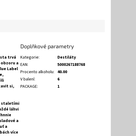
Doplňkové parametry
sta trvá
Kategorie
:
Destiláty
k obzoru a
EAN
:
5000267188768
lue Label
Procento alkoholu
:
40.00
e,
V balení
:
6
li
avit si,
PACKAGE
:
1
 staletími
aždé láhvi
ohnnie
sladové a
uť a
bách více