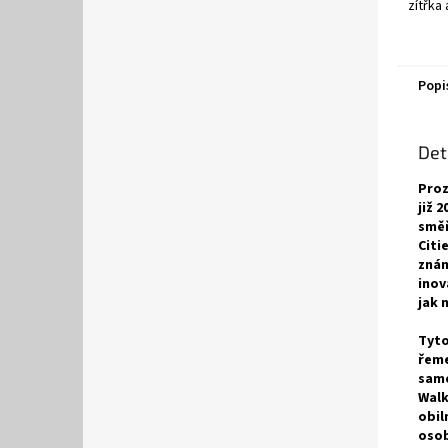
zítřka 
Popi
Det
Proz
již 
směř
Citi
znám
inov
jak 
Tyto
řeme
same
Walk
obil
osob