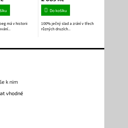
šíku
Do košíku
beg má v historii
100% ječný slad a zrání v třech
vání...
různých druzích...
še k nim
rat vhodné