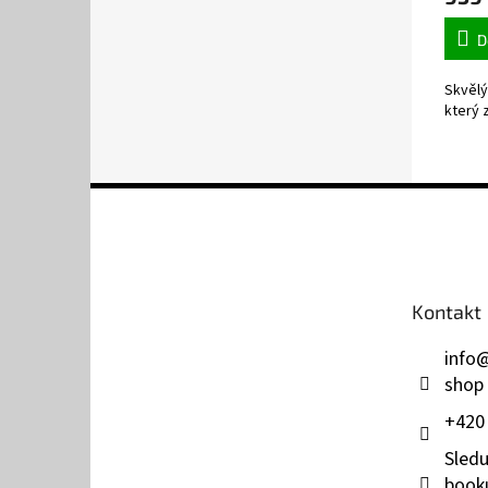
D
Skvělý
který 
Z
á
p
a
t
Kontakt
í
info
shop
+420
Sledu
book