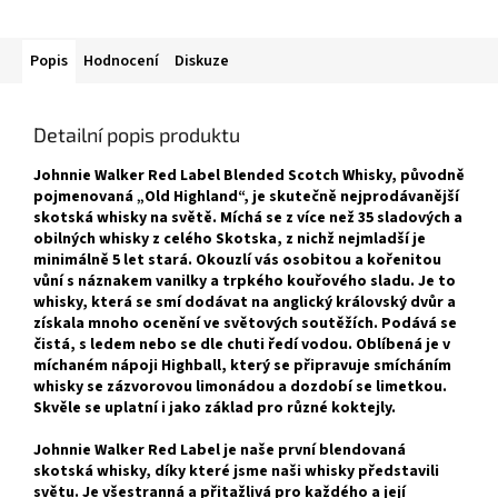
Popis
Hodnocení
Diskuze
Detailní popis produktu
Johnnie Walker Red Label Blended Scotch Whisky, původně
pojmenovaná „Old Highland“, je skutečně nejprodávanější
skotská whisky na světě. Míchá se z více než 35 sladových a
obilných whisky z celého Skotska, z nichž nejmladší je
minimálně 5 let stará. Okouzlí vás osobitou a kořenitou
vůní s náznakem vanilky a trpkého kouřového sladu. Je to
whisky, která se smí dodávat na anglický královský dvůr a
získala mnoho ocenění ve světových soutěžích. Podává se
čistá, s ledem nebo se dle chuti ředí vodou. Oblíbená je v
míchaném nápoji Highball, který se připravuje smícháním
whisky se zázvorovou limonádou a dozdobí se limetkou.
Skvěle se uplatní i jako základ pro různé koktejly.
Johnnie Walker Red Label je naše první blendovaná
skotská whisky, díky které jsme naši whisky představili
světu. Je všestranná a přitažlivá pro každého a její