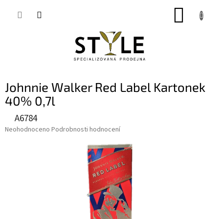
Přejít
NÁKUP
na
obsah
KOŠÍK
Johnnie Walker Red Label Kartonek
40% 0,7l
A6784
Průměrné
Neohodnoceno
Podrobnosti hodnocení
hodnocení
produktu
je
0,0
z
5
hvězdiček.