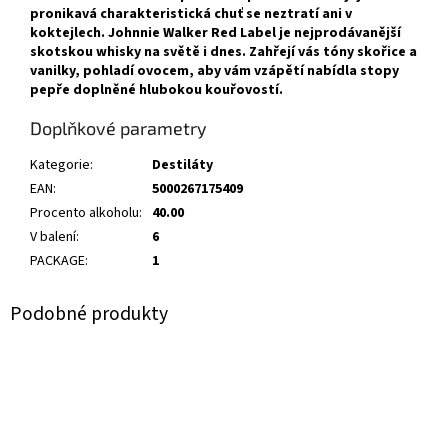
pronikavá charakteristická chuť se neztratí ani v
koktejlech. Johnnie Walker Red Label je nejprodávanější
skotskou whisky na světě i dnes. Zahřejí vás tóny skořice a
vanilky, pohladí ovocem, aby vám vzápětí nabídla stopy
pepře doplněné hlubokou kouřovostí.
Doplňkové parametry
Kategorie
:
Destiláty
EAN
:
5000267175409
Procento alkoholu
:
40.00
V balení
:
6
PACKAGE
:
1