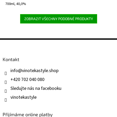
700ml, 40,0%
ZOBRAZIT VŠECHNY PODOBNÉ PRODUKTY
Z
á
p
a
Kontakt
t
í
info
@
vinotekastyle.shop
+420 702 040 080
Sledujte nás na facebooku
vinotekastyle
Přijímáme online platby