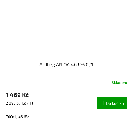
Ardbeg AN OA 46,6% 0,7l
Skladem
1 469 Kč
Měrná
2 098,57 Kč / 1 l
Do košíku
cena:
700ml, 46,6%