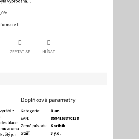
byla vyprodána…
0,0%
informace
ZEPTAT SE
HLÍDAT
Doplňkové parametry
vyrábí z
Kategorie
:
Rum
u.
EAN
:
8594163370138
 destilace
Země původu
:
Karibik
vému aroma
Stáří
:
3 y.o.
vělý je i