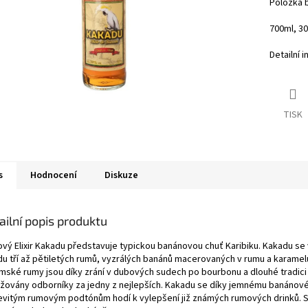
Položka 
700ml, 3
Detailní 
TISK
s
Hodnocení
Diskuze
ailní popis produktu
vý Elixir Kakadu představuje typickou banánovou chuť Karibiku. Kakadu se 
du tří až pětiletých rumů, vyzrálých banánů macerovaných v rumu a karamel
mské rumy jsou díky zrání v dubových sudech po bourbonu a dlouhé tradici
žovány odborníky za jedny z nejlepších. Kakadu se díky jemnému banáno
evitým rumovým podtónům hodí k vylepšení již známých rumových drinků. Sk