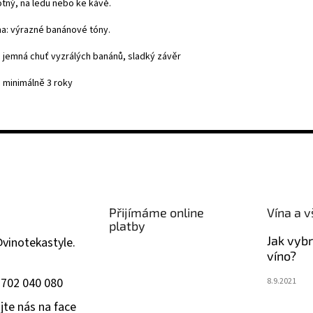
tný, na ledu nebo ke kávě.
a: výrazné banánové tóny.
: jemná chuť vyzrálých banánů, sladký závěr
: minimálně 3 roky
Přijímáme online
Vína a v
platby
Jak vyb
@
vinotekastyle.
víno?
 702 040 080
8.9.2021
jte nás na face