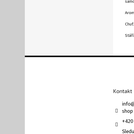
samo
Arom
Chuť
Stáří
Z
á
p
a
t
Kontakt
í
info
shop
+420
Sledu