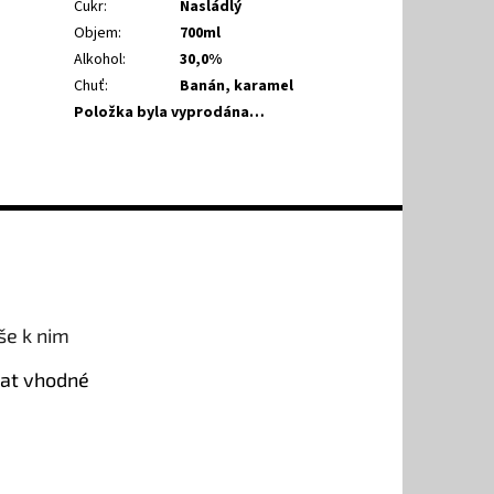
Cukr
:
Nasládlý
Objem
:
700ml
Alkohol
:
30,0%
Chuť
:
Banán, karamel
Položka byla vyprodána…
še k nim
rat vhodné