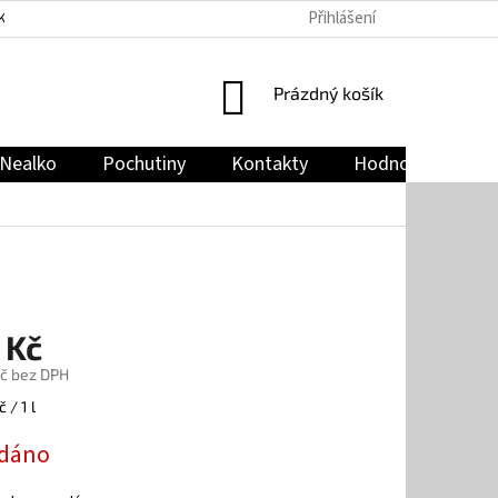
Přihlášení
KY
PODMÍNKY OCHRANY OSOBNÍCH ÚDAJŮ
JAK NAKUPOVAT
NÁKUPNÍ
Prázdný košík
KOŠÍK
Nealko
Pochutiny
Kontakty
Hodnocení obch
 Kč
č bez DPH
 / 1 l
dáno